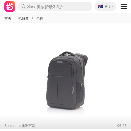
🇦🇺
Sasa美妆护肤3.5折
AU
lululemon折扣上新
SSENSE年中3折
FreshBeauty好价汇总
Cettire降价+叠9折
Farfetch折上8折
WWS Coles超市实拍
viagogo二手票捡漏
Myer清仓1折起
The Outnet奢牌1折起
David Jones 3折起
Flannels大牌1折
Perfumes Club护肤1折
AMIRO返校季6.2折
Oweek抽奖送Airpods
Amazon折扣汇总
eToro入金$200送$50
Amazon数码好物
ICONIC本周7.5折
ThedoubleF高奢地板价
Moose Knuckles 6折
丝芙兰5折起
EUFY官网3.7折起
Selenichast首饰2折
Trip机票酒店促销
YSL送5件彩妆礼
Amazon家居好物
BIGBANG巡演开票
David Jones时尚3折
Amazon美妆护肤
雅漾大喷$8
过敏原检测盒$33
伊索独家赠50ml沐浴露
科颜氏清仓3折
SEALIFE海洋馆门票6折
丝塔芙大白罐$16
订阅Newsletter送香薰
Cult Beauty 6.8折
Harrods圣诞日历2.3折
LN-CC奢牌私促3折
d'Alba空姐喷雾$16
EVE LOM套装逆天2折
Bernardelli独家4折
Adore Beauty 6折起
CT圣诞日历
Mytheresa奢品2.7折
Luxury Escapes 9折
Currentbody美容仪9折
卡诗9折+赠4件礼
MOON Garden Live
首页
抢好货
包包
Samsonite澳洲官网
06-23