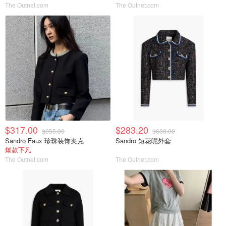
The Outnet.com
The Outnet.com
$317.00
$283.20
$855.00
$680.00
Sandro Faux 珍珠装饰夹克
Sandro 短花呢外套
爆款下凡
The Outnet.com
The Outnet.com