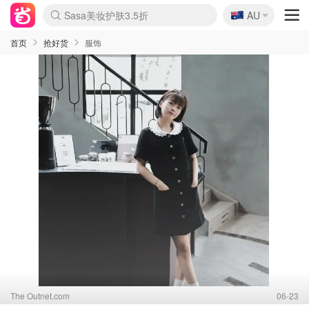
🇦🇺
Sasa美妆护肤3.5折
AU
lululemon折扣上新
SSENSE年中2.5折
FreshBeauty好价汇总
Cettire降价+叠9折
WWS Coles超市实拍
viagogo二手票捡漏
Myer超级周末
The Outnet奢牌1折起
David Jones 3折起
Flannels大牌1折
Perfumes Club护肤1折
AMIRO面罩$251
Amazon折扣汇总
eToro入金$200送$50
Amazon数码好物
ICONIC本周7.5折
ThedoubleF高奢地板价
Moose Knuckles 6折
丝芙兰5折起
EUFY摄像头$98
Selenichast首饰2折
Trip机票酒店促销
YSL送5件彩妆礼
Amazon家居好物
Amazon美妆护肤
雅漾大喷$8
过敏原检测盒$33
伊索独家赠50ml沐浴露
科颜氏高保湿面霜$29
SEALIFE海洋馆门票6折
丝塔芙大白罐$16
订阅Newsletter送香薰
Cult Beauty 6.8折
Harrods圣诞日历$525
LN-CC奢牌私促3折
d'Alba空姐喷雾$16
EVE LOM套装£56
Bernardelli独家4折
Adore Beauty 6折起
CT圣诞日历
Mytheresa奢品2.7折
Luxury Escapes 9折
Currentbody美容仪$881
MOON Garden Live
Roborock扫地机$649
Tingo Life水杯$24
Valentino官网5折
CR洗护套装$23
修丽可4件套$159
Myer彩妆2件7折
GANNI官网4.5折
Stylevana韩妆4折
Tessabit高奢8.5折
OGX洗发水$11
Amazon阿德莱德次日达
卡诗8.5折+赠礼
Philips Hue灯具8折
首页
抢好货
服饰
The Outnet.com
06-23