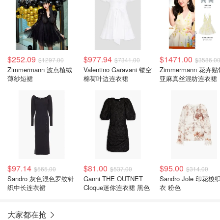
$252.09
$977.94
$1471.00
$1297.00
$7341.00
$3586.0
Zimmermann 波点植绒
Valentino Garavani 镂空
Zimmermann 花卉
薄纱短裙
棉荷叶边连衣裙
亚麻真丝混纺连衣裙
$97.14
$81.00
$95.00
$565.00
$537.00
$314.00
Sandro 灰色混色罗纹针
Ganni THE OUTNET
Sandro Jole 印花梭
织中长连衣裙
Cloque迷你连衣裙 黑色
衣 粉色
大家都在抢