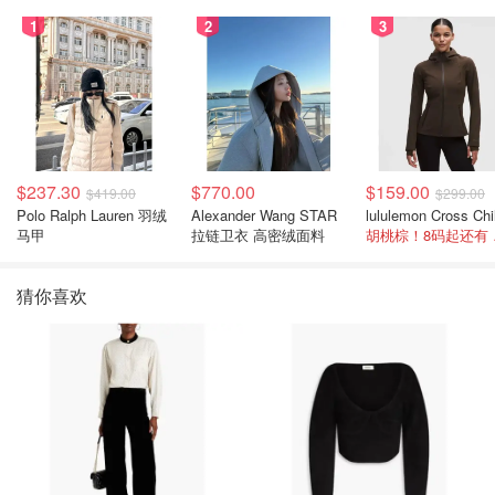
1
2
3
$237.30
$770.00
$159.00
$419.00
$299.00
Polo Ralph Lauren 羽绒
Alexander Wang STAR
马甲
拉链卫衣 高密绒面料
胡桃
猜你喜欢