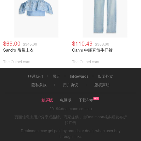
$69.00
$110.49
$345.00
$388.00
Sandro 吊带上衣
Ganni 中腰直筒牛仔裤
The Outnet.com
The Outnet.com
联系我们
黑五
InRewards
饭团外卖
隐私条款
用户协议
版权声明
触屏版
电脑版
下载App
2019©dealmoon.com.au
页面信息由用户分享或品牌、商家提供，由Dealmoon核实后发布折
扣广告
Dealmoon may get paid by brands or deals when user buy
through links