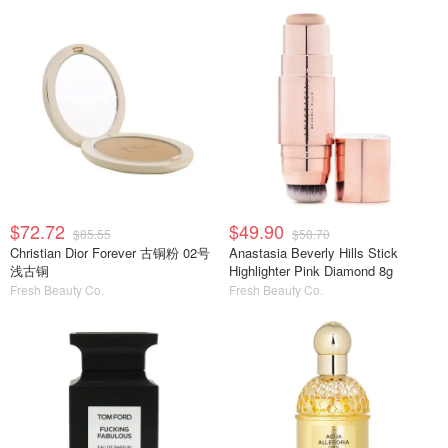
$72.72
$49.90
$85.55
$58.70
Christian Dior Forever 古铜粉 02号
Anastasia Beverly Hills Stick
浅古铜
Highlighter Pink Diamond 8g
Fresh Beauty Co.
Fresh Beauty Co.