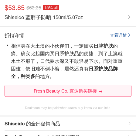
$53.85
$63.35
15% off
Shiseido 蓝胖子防晒 150ml/5.07oz
折扣详情
查看详情
相信身在大土澳的小伙伴们，一定懂买
日牌护肤
的
痛。确实比起国内买日系护肤品的便捷，到了土澳就
水土不服了，日代圈水深又不敢轻易下水。面对重重
困难，依旧难不倒小编，居然还真有
日系护肤品牌
全，种类多
的地方。
Fresh Beauty Co. 直达购买链接 →
Dealmoon may be paid when users buy items via our links.
Shiseido
的全部促销商品