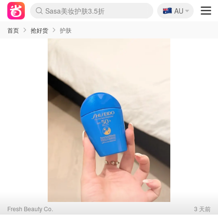
🇦🇺
Sasa美妆护肤3.5折
AU
lululemon折扣上新
SSENSE年中3折
FreshBeauty好价汇总
Cettire降价+叠9折
Farfetch折上8折
WWS Coles超市实拍
viagogo二手票捡漏
Myer清仓1折起
The Outnet奢牌1折起
David Jones 3折起
Flannels大牌1折
Perfumes Club护肤1折
AMIRO返校季6.2折
Oweek抽奖送Airpods
Amazon折扣汇总
eToro入金$200送$50
Amazon数码好物
ICONIC本周7.5折
ThedoubleF高奢地板价
Moose Knuckles 6折
丝芙兰5折起
EUFY官网3.7折起
Selenichast首饰2折
Trip机票酒店促销
YSL送5件彩妆礼
Amazon家居好物
BIGBANG巡演开票
David Jones时尚3折
Amazon美妆护肤
雅漾大喷$8
过敏原检测盒$33
伊索独家赠50ml沐浴露
科颜氏清仓3折
SEALIFE海洋馆门票6折
丝塔芙大白罐$16
订阅Newsletter送香薰
Cult Beauty 6.8折
Harrods圣诞日历2.3折
LN-CC奢牌私促3折
d'Alba空姐喷雾$16
EVE LOM套装逆天2折
Bernardelli独家4折
Adore Beauty 6折起
CT圣诞日历
Mytheresa奢品2.7折
Luxury Escapes 9折
Currentbody美容仪9折
MOON Garden Live
ALLSAINTS美衣3折
Roborock扫地机3.7折
Tingo Life水杯$24
Valentino官网5折
CR洗发护发6.3折
首页
抢好货
护肤
Fresh Beauty Co.
3 天前