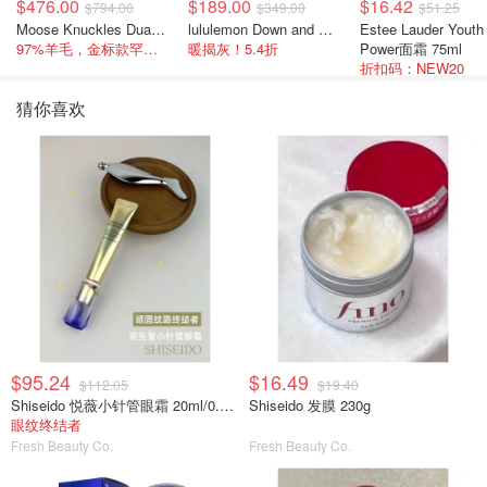
$476.00
$189.00
$16.42
$794.00
$349.00
$51.25
Moose Knuckles Dua Bunny 羊毛混纺针织夹克
lululemon Down and Around 羽绒夹克
Estee Lauder Youth
97%羊毛，金标款罕见打折
暖揭灰！5.4折
Power面霜 75ml
折扣码：NEW20
猜你喜欢
$95.24
$16.49
$112.05
$19.40
Shiseido 悦薇小针管眼霜 20ml/0.7oz
Shiseido 发膜 230g
眼纹终结者
Fresh Beauty Co.
Fresh Beauty Co.