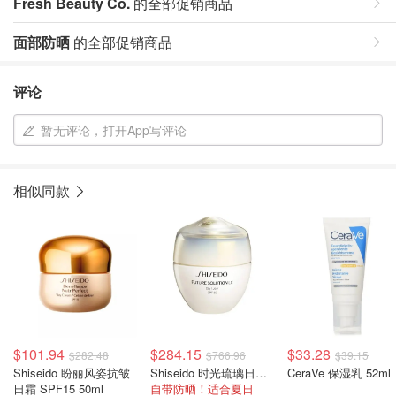
Fresh Beauty Co.
的全部促销商品
面部防晒
的全部促销商品
评论
暂无评论，打开App写评论
相似同款
$101.94
$284.15
$33.28
$282.48
$766.96
$39.15
Shiseido 盼丽风姿抗皱
Shiseido 时光琉璃日霜 SPF20 50ml
CeraVe 保湿乳 52ml
日霜 SPF15 50ml
自带防晒！适合夏日