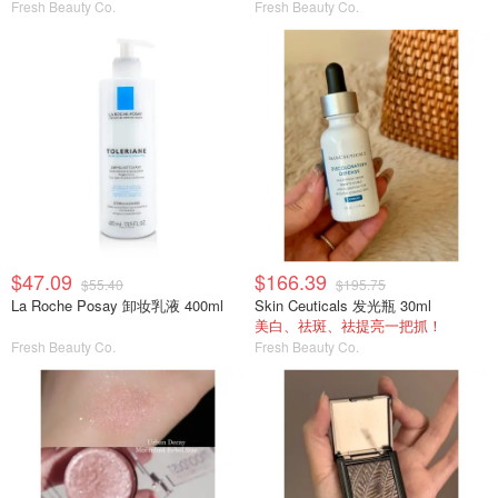
Fresh Beauty Co.
Fresh Beauty Co.
$47.09
$166.39
$55.40
$195.75
La Roche Posay 卸妆乳液 400ml
Skin Ceuticals 发光瓶 30ml
美白、祛斑、祛提亮一把抓！
Fresh Beauty Co.
Fresh Beauty Co.