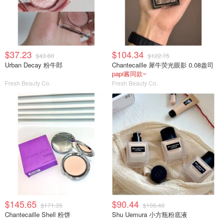
$37.23
$104.34
$43.80
$122.75
Urban Decay 粉牛郎
Chantecaille 犀牛荧光眼影 0.08盎司
papi酱同款~
Fresh Beauty Co.
Fresh Beauty Co.
$145.65
$90.44
$171.35
$106.40
Chantecaille Shell 粉饼
Shu Uemura 小方瓶粉底液