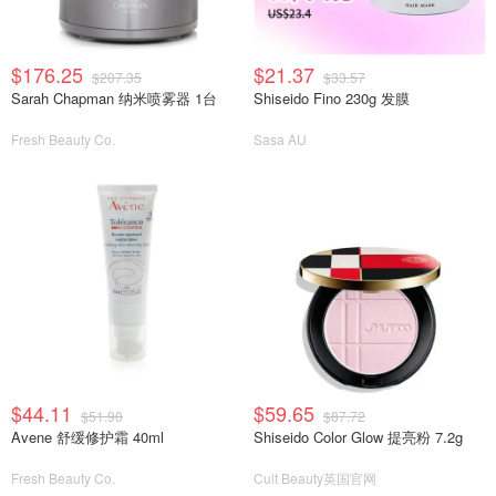
$176.25
$21.37
$207.35
$33.57
Sarah Chapman 纳米喷雾器 1台
Shiseido Fino 230g 发膜
Fresh Beauty Co.
Sasa AU
$44.11
$59.65
$51.90
$87.72
Avene 舒缓修护霜 40ml
Shiseido Color Glow 提亮粉 7.2g
Fresh Beauty Co.
Cult Beauty英国官网