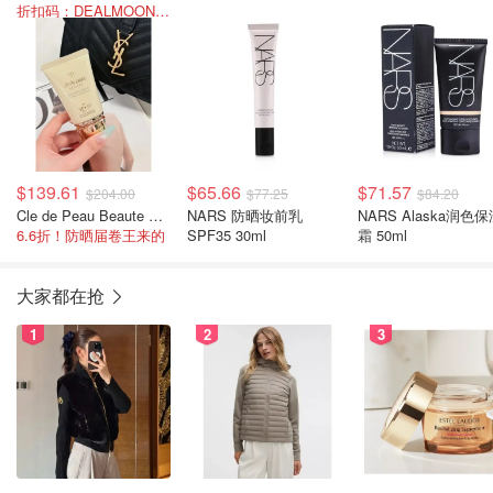
折扣码：DEALMOON-AU5
$139.61
$65.66
$71.57
$204.00
$77.25
$84.20
Cle de Peau Beaute 防晒霜 SPF 50 50ml
NARS 防晒妆前乳
NARS Alaska润色
6.6折！防晒届卷王来的
SPF35 30ml
霜 50ml
大家都在抢
1
2
3