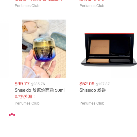
Perfumes Club
Perfumes Club
$99.77
$52.09
$285.76
$127.87
Shiseido 胶原炮面霜 50ml
Shiseido 粉饼
3.7折捡漏！
Perfumes Club
Perfumes Club