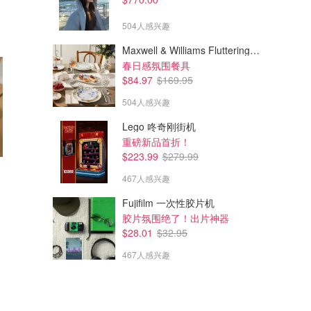
504人感兴趣
Maxwell & Williams Fluttering Meadow 12件餐具套装
春日感氛围餐具
$84.97
$169.95
504人感兴趣
Lego 咚奇刚街机
重磅新品首折！
$223.99
$279.99
467人感兴趣
$28.90
$44.62
$62.18
$137.80
Clarins 晒后美黑霜 SUN
Nuxe 10号精华30ml 及防晒霜
Fujifilm 一次性胶片机
SPF50 50ml
胶片氛围绝了！出片神器
Perfumes Club
Perfumes Club
$28.01
$32.95
467人感兴趣