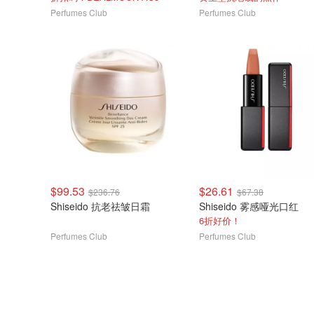
Perfumes Club
Perfumes Club
$99.53
$26.61
$236.76
$67.38
Shiseido 抗老祛皱日霜
Shiseido 雾感哑光口红
6折好价！
Perfumes Club
Perfumes Club