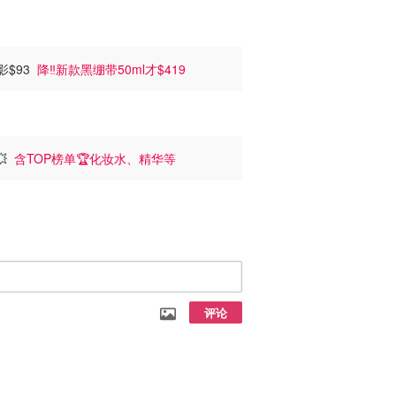
眼影$93
降‼️新款黑绷带50ml才$419
💥
含TOP榜单🏆化妆水、精华等
评论