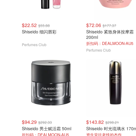
$22.52
$72.06
$55.88
$177.37
Shiseido 细闪唇彩
Shiseido 紧致身体按摩霜
200ml
折扣码：DEALMOON-AU5
Perfumes Club
Perfumes Club
$94.29
$143.82
$292.33
$298.21
Shiseido 男士赋活霜 50ml
Shiseido 时光琉璃水 170m
折扣码：DEALMOON-AU5
资生堂抗老线的杰作