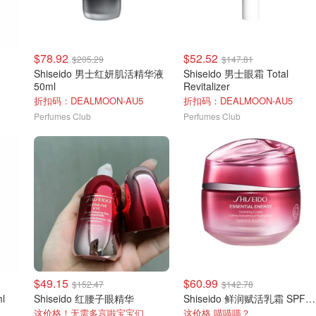
$78.92
$52.52
$205.29
$147.81
Shiseido 男士红妍肌活精华液
Shiseido 男士眼霜 Total
50ml
Revitalizer
折扣码：DEALMOON-AU5
折扣码：DEALMOON-AU5
Perfumes Club
Perfumes Club
$49.15
$60.99
$152.47
$142.78
l
Shiseido 红腰子眼精华
Shiseido 鲜润赋活乳霜 SPF20 50ml
这价格！无需多言啦宝宝们
这价格 喵喵喵？