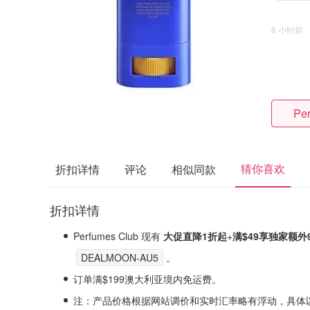
6 小时前
Pe
猜你喜欢
折扣详情
评论
相似同款
折扣详情
Perfumes Club 现有
大促直降1折起
+
满$49享
独家
额外9
DEALMOON-AU5
。
订单满$199澳大利亚境内免运费。
注
：产品价格根据网站调价和实时汇率略有浮动，具体