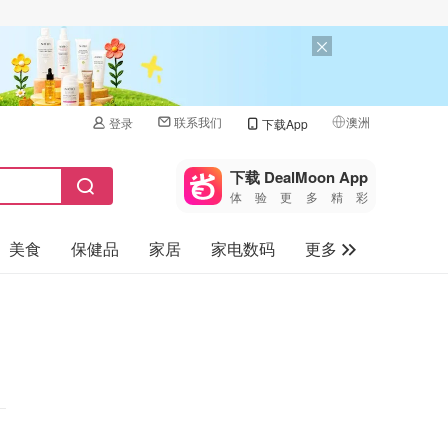
联系我们
澳洲
登录
下载App
🇺🇸
美国
下载 DealMoon App
体验更多精彩
🇨🇳
中国
美食
保健品
家居
家电数码
更多
🇨🇦
加拿大
🇬🇧
汽车
英国
旅游
🇩🇪
德国
母婴儿童
🇫🇷
法国
🇮🇹
意大利