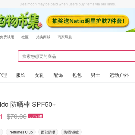
Dealmoon may be paid when users buy items via our links.
免费试用
社区
兑换商城
商家导航
护理
服饰
女鞋
配饰
包包
男士
运动户外
eido 防晒棒 SPF50+
1
$70.06
60% off
o
Perfumes Club
面部防晒
防晒/驱蚊