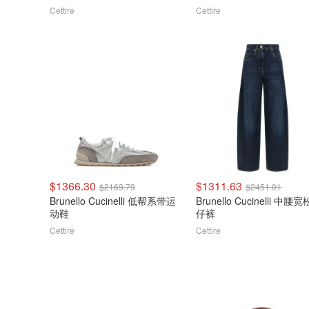
Cettire
Cettire
$1366.30
$1311.63
$2169.79
$2451.01
Brunello Cucinelli 低帮系带运
Brunello Cucinelli 中腰
动鞋
仔裤
Cettire
Cettire