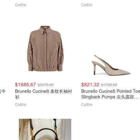
Cettire
Cettire
$1685.67
$821.32
$3575.90
$1738.02
宽松牛
Brunello Cucinelli 条纹长袖衬
Brunello Cucinelli Pointed To
衫
Slingback Pumps 尖头露跟高
跟鞋
Cettire
Cettire