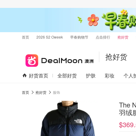
首页
2026 S2 Oweek
早春购物节
点击排行
抢好货
抢好货
好货首页
全部好货
护肤
彩妆
个人
首页
抢好货
服饰
The N
羽绒
$369.