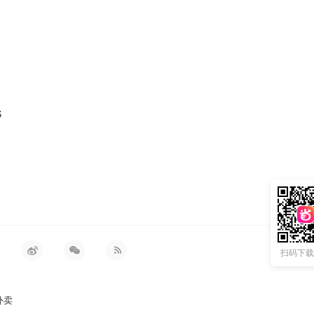
S
扫码下载 
外卖