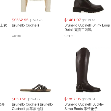
$2562.95
$1461.97
$5544.45
$3013.46
无袖上衣
Brunello Cucinelli
Brunello Cucinelli Shiny Loop
Detail 亮面工装靴
Cettire
Cettire
$650.52
$1827.95
$1374.47
$3669.64
装饰开
Brunello Cucinelli Brunello
Brunello Cucinelli Buckle-
Cucinelli 皮革凉拖鞋
Strap Boots 系带靴子