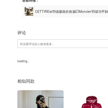
全部详情：
CETTIRE❄️羽绒服疯价捡漏💥Moncler羽绒马甲$
评论
loading...
相似同款