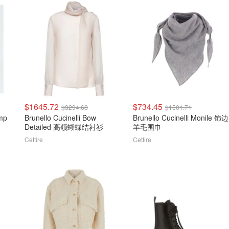
$1645.72
$734.45
$3294.68
$1501.71
Brunello Cucinelli Bow
Brunello Cucinelli Monile 饰边
Detailed 高领蝴蝶结衬衫
羊毛围巾
Cettire
Cettire