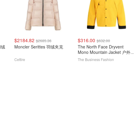
$2184.82
$316.00
$2685.36
$632.00
羽绒
Moncler Serittes 羽绒夹克
The North Face Dryvent
Mono Mountain Jacket 户外
克
Cettire
The Business Fashion