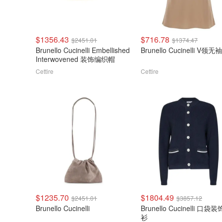
$1356.43
$716.78
$2451.01
$1374.47
Brunello Cucinelli Embellished
Brunello Cucinelli V领
Interwovened 装饰编织帽
Cettire
Cettire
$1235.70
$1804.49
$2451.01
$3857.12
Brunello Cucinelli
Brunello Cucinelli 口袋
衫