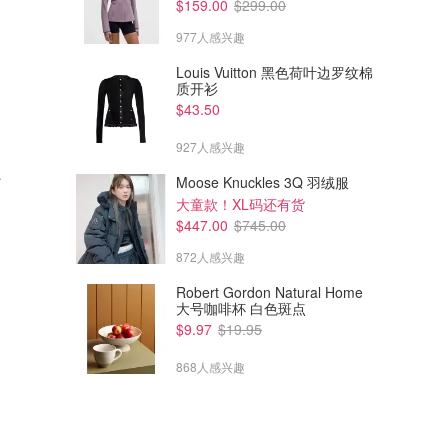
$159.00
$299.00
977人感兴趣
Louis Vuitton 黑色荷叶边罗纹棉
质开衫
$43.50
$379.00
$502.00
$633.00
$1001.00
927人感兴趣
The North Face 1996 Retro
The North Face Devils Thumb
夹
Nuptse 羽绒马甲
GTX 连帽夹克
Moose Knuckles 3Q 羽绒服
The Business Fashion
The Business Fashion
大童款！XL码还有货
$447.00
$745.00
872人感兴趣
Robert Gordon Natural Home
大号咖啡杯 白色斑点
$9.97
$19.95
868人感兴趣