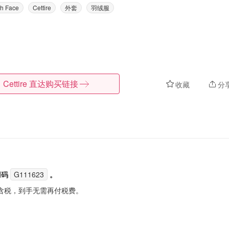
th Face
Cettire
外套
羽绒服
Cettire
直达购买链接
收藏
分
用码
G111623
。
含税，到手无需再付税费。