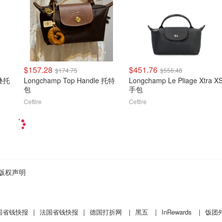
$157.28
$451.76
$174.75
$556.48
折叠托
Longchamp Top Handle 托特
Longchamp Le Pliage Xtra X
包
手包
Cettire
Cettire
版权声明
国省钱快报
|
法国省钱快报
|
德国打折网
|
黑五
|
InRewards
|
饭团