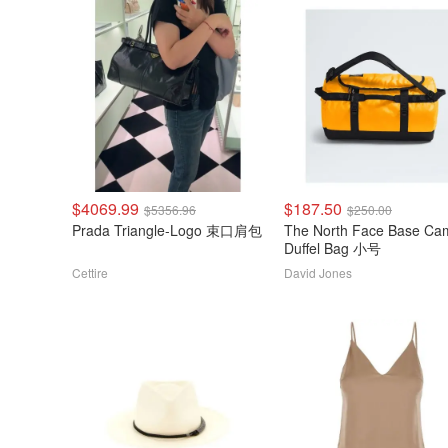
$4069.99
$187.50
$5356.96
$250.00
Prada Triangle-Logo 束口肩包
The North Face Base Camp
Duffel Bag 小号
Cettire
David Jones