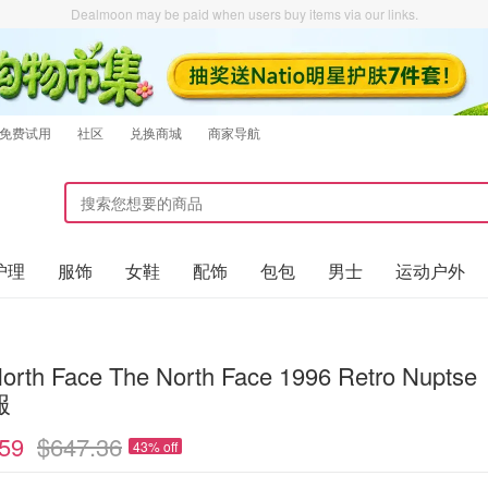
Dealmoon may be paid when users buy items via our links.
免费试用
社区
兑换商城
商家导航
护理
服饰
女鞋
配饰
包包
男士
运动户外
orth Face The North Face 1996 Retro Nuptse
服
59
$647.36
43% off