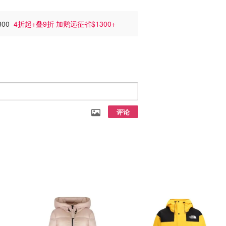
800
4折起+叠9折 加鹅远征省$1300+
评论