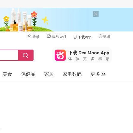
联系我们
澳洲
登录
下载App
🇺🇸
美国
下载 DealMoon App
体验更多精彩
🇨🇳
中国
美食
保健品
家居
家电数码
更多
🇨🇦
加拿大
🇬🇧
汽车
英国
旅游
🇩🇪
德国
母婴儿童
🇫🇷
法国
🇮🇹
意大利