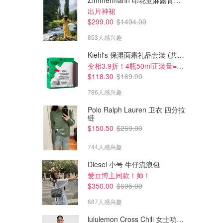
Zimmermann 印花亚麻露背中长连衣裙
出片神裙
$299.00
$1494.00
853人感兴趣
Kiehl's 保湿面霜礼品套装 (共200ml)
变相3.9折！4瓶50ml正装量=$29/瓶
$118.30
$169.00
786人感兴趣
Polo Ralph Lauren 卫衣 四分拉
链
$59.90
$59.90
$150.50
$269.00
Uniqlo JW ANDERSON 女士直
Uniqlo JW ANDERSON直筒牛
筒牛仔裤
仔裤
744人感兴趣
UNIQLO
UNIQLO
Diesel 小号 牛仔流浪包
爱豆博主同款！帅！
$350.00
$695.00
687人感兴趣
lululemon Cross Chill 女士功能夹克