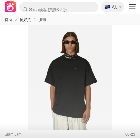
🇦🇺
Sasa美妆护肤3.5折
AU
lululemon折扣上新
SSENSE年中3折
FreshBeauty好价汇总
Cettire降价+叠9折
Farfetch折上8折
WWS Coles超市实拍
viagogo二手票捡漏
Myer清仓1折起
The Outnet奢牌1折起
David Jones 3折起
Flannels大牌1折
Perfumes Club护肤1折
AMIRO返校季6.2折
Oweek抽奖送Airpods
Amazon折扣汇总
eToro入金$200送$50
Amazon数码好物
ICONIC本周7.5折
ThedoubleF高奢地板价
Moose Knuckles 6折
丝芙兰5折起
EUFY官网3.7折起
Selenichast首饰2折
Trip机票酒店促销
YSL送5件彩妆礼
Amazon家居好物
BIGBANG巡演开票
David Jones时尚3折
Amazon美妆护肤
雅漾大喷$8
过敏原检测盒$33
伊索独家赠50ml沐浴露
科颜氏清仓3折
SEALIFE海洋馆门票6折
丝塔芙大白罐$16
订阅Newsletter送香薰
Cult Beauty 6.8折
Harrods圣诞日历2.3折
LN-CC奢牌私促3折
d'Alba空姐喷雾$16
EVE LOM套装逆天2折
Bernardelli独家4折
Adore Beauty 6折起
CT圣诞日历
Mytheresa奢品2.7折
Luxury Escapes 9折
Currentbody美容仪9折
卡诗9折+赠4件礼
MOON Garden Live
ALLSAINTS美衣3折
Roborock扫地机3.7折
Tingo Life水杯$24
Valentino官网5折
CR洗发护发6.3折
首页
抢好货
服饰
Slam Jam
06-23