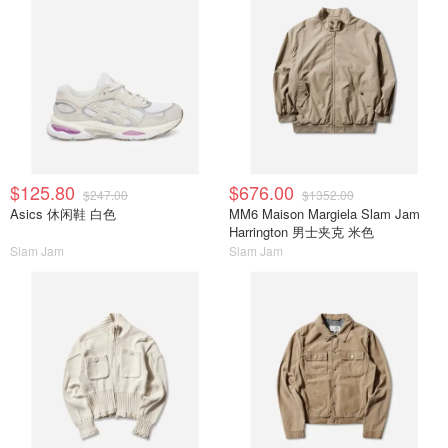
$125.80
$676.00
$247.00
$1352.00
Asics 休闲鞋 白色
MM6 Maison Margiela Slam Jam
Harrington 男士夹克 米色
Slam Jam
Slam Jam