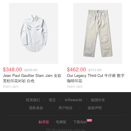
$348.00
$462.00
$696.00
$711.00
Jean Paul Gaultier Slam Jam 女款
Our Legacy Third Cut 牛仔裤 数字
宽松印花衬衫 白色
咖啡印花
Slam Jam
Slam Jam
联系我们
黑五
InRewards
饭团外卖
隐私条款
用户协议
版权声明
触屏版
电脑版
下载App
2019©dealmoon.com.au