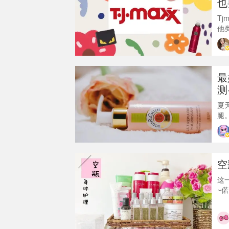
也
T
他类
售
具
尤
（
最
测
夏
腿
女
燥
在
不
空
上
这
~
得
假
腻