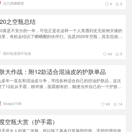
法兰西晒晒君
效果不错的产品，都是空瓶后可以回购的产品，希望能带给宝宝们些
4
5
价值的参考！ “COSMETEA 采用采用低温高压技术, 在低温中无损
 高纯度的
020之空瓶总结
020真是不安分的一年，可也正是在这样一个人类遇到史无前例灾难的
份里，有机会结识了晒晒圈的伙伴们。说是2020年空瓶，其实也就攒
近两个多月，之前空瓶请感兴趣的宝宝自行考古。国际惯例，这是一
来自去年冬季有过惨痛敏感体验的混油铁皮的报告~ 这一年都在
我叫知道我不知道
FH, 化妆的机会少之又少，竟然还能出两个空瓶，还要归功于去年开
44
0
时用的多啦！两件产品都是真爱回购款~以上是一个来自混油皮的真
感受，护肤品
肤大作战：附12款适合混油皮的护肤单品
么多年一直在和混油皮斗争，寻找各种适合自己的控油护肤品，这次
理了12款从手霜，精华液，面霜都有的，顺便当作自己的一个护肤记
。希望能给和我肤质类似的宝宝们参考。自己的皮肤概况：T区油、
孔粗，姨妈期会爆痘在下巴附近、但平常不太长痘。 整理了12款自
Seagull168
得效果不错的产品，都是空瓶后可以回购的产品，希望能带给宝宝们
49
14
有价值的参考！ “COSMETEA 采用采用低温高压技术, 在低温中无损
 高纯度
度空瓶大赏（护手霜）
说手是女人的第二张脸，所以除了基本日常脸部护肤，手部护理也很