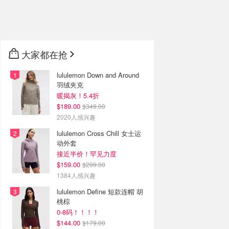
🇦🇺
澳洲
🇳🇿
新西兰
大家都在抢
lululemon Down and Around
羽绒夹克
暖揭灰！5.4折
$189.00
$349.00
2020人感兴趣
lululemon Cross Chill 女士运
动外套
接近半价！罕见力度
$159.00
$299.00
1384人感兴趣
lululemon Define 短款连帽 胡
桃棕
0-8码！！！！
$144.00
$179.00