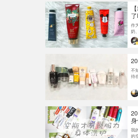
【
了
作
奶
从
欢
两
产
2
L
不
待
意
着
痘
结一
2
身
我
的