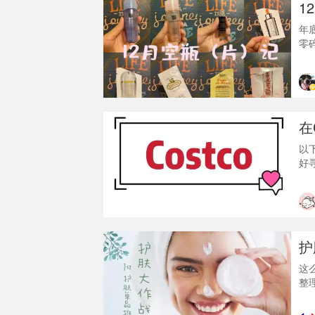
1
年
零
1.
错
绷
2.
在
以
好
去
能
分
有
紧
护
这
整
录
毛