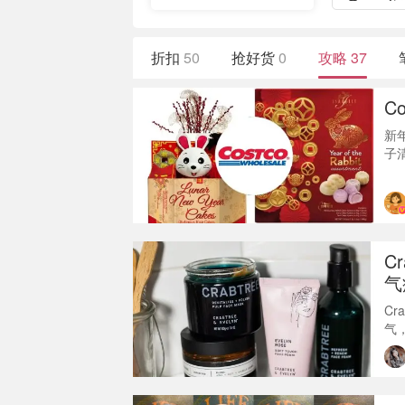
折扣
50
抢好货
0
攻略
37
C
新
子
C
节
的
成
款
C
气
Cr
气
好
以
地，
你的