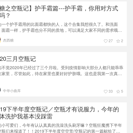
糖之空瓶记】护手霜篇---护手霜，你用对方式
吗？
为一个护手霜用的比面霜都快的人，这个合集我想很久了。和洗面
、面霜一样，护手霜也分不同的质地，可以满足大家不同的需求哦。
平价到中端，从耳熟能详到小众品牌，这篇合集让你一次看个爽！喜
杰西糖
27
2
的点赞和评论，来不及看的请收藏~我简单粗暴地将护手霜功效分为
种，补油或者补水，毕竟，我们用护手霜就是因为手很干。补水是指
品包裹住水分进入表皮层，把细胞间隙补满，达到保湿的功效。删除
020三月空瓶记
ink注释图片源自知乎天雨白
知不觉2020年已经过了三个月啦。受到疫情影响大部分人都只能乖乖
在家里，尽管如此，待在家里也要好好护肤哦。这也是我第一次真正
义上的空瓶文，以前都是用完就扔，这次我就告诉自己先把空瓶留
，再做月底总结🤣国际惯例肤质介绍：混油痘肌护肤诉求：维稳、祛
中华小曲库
印、美白。这些空瓶我绝大部分都发过详细的晒货，这次就简洁的总
33
5
下空瓶感。❤= 喜欢💛= 一般般💔= 不喜欢💛IT cosmetics 洗面
019下半年度空瓶记／空瓶才有说服力，今年的
体洗护我基本没踩雷
的小可爱们，今年有认认真真的洗澡洗头刷牙嘛？空瓶狂魔携下半年
空瓶们来报道了！！2019下半年度空空赏/空瓶记的第一篇献给了身