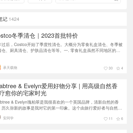
笔记
1424
ostco冬季清仓｜2023首批特价
年过后，Costco开始了季度性清仓。大概分为零食礼盒清仓、冬季被
清仓、厨具清仓、护肤品清仓等等。一. 零食礼盒虽然不同地区的
ostco清仓产品会有不同。但季节型清仓却大同小异。新年过去，很多
日剩下没卖完的零食礼盒都需要清仓处理。基本都是以$.97结尾。有
承天载物
店可能价格会更低。二. 冬季保暖被很多款保暖被子都在清仓。无论
30
4
人款还是儿童款，羽绒被还是毛绒毯都在清仓。Costco需要给春夏新
腾
rabtree & Evelyn爱用好物分享 | 用高级自然香
疗愈你的宅家时光
abtree & Evelyn瑰柏翠是我很喜欢的一个英国品牌，清新自然的香
，历久弥新的故事是我对它的第一印象。这个由旅行爱好者与自然爱
者Cyrus Harvey所创立的品牌，在眼花缭乱的护肤市场上独树一帜，
安同学
11
6
其特有的自然派风格将产品与沿途的故事串联一体。无论你身处何
处于怎样的际遇中，在Crabtree & Evelyn，总能找到至少一件治愈
单品。中文名是瑰柏翠的Crabtree &