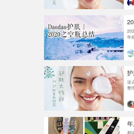
得
有
伤,
2
2
年
了
个
W
瓶
实
护
这
整
录
毛
觉
些
伤,
年
都