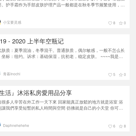
要。护手霜作为手部皮肤护理产品一般都是在秋冬季节频繁使用，然
今年是特殊的一年，四季每天洗手的频率都比往年高了许多。频繁的
手也让手部皮肤需要更多的护理，所以护手霜的空瓶速度也跟着加快
小宝要灵感
。这里跟大家分享几款平价好用的护手霜。 1.科颜氏护手霜科颜氏这
8
0
护手霜是无香型，滋润度非常好，上手后细腻舒服，吸收快，保持手
皮肤滋润，并且不油腻。
019 - 2020 上半年空瓶记
代肤质：夏季混油，冬季混干。普通肤质，偶尔敏感，一般不怎么长
。坐标：纽约。诉求：基础保湿，抗初老，稳定皮肤。 ~~~~我是一
有感情的分割线~~~~1. Farmacy 卸妆膏这个风太大了，不多说
。非常好，乳化速度非常快，洗掉之后也不紧绷。已回购2大罐。2.
青暮inochi
野医生 零毛孔细致收缩化妆水使用感受上还是非常不错的，冰冰凉凉
5
0
感觉，非常适合夏天使用。我一般是湿敷，感觉直接擦的效果看不太
来。
生活』沐浴私房愛用品分享
信很多人辛苦在外工作一天下來 回家能真正放鬆的地方就是浴室 浴
能讓我們享受短暫的私人時間與空間 彷彿就是自己的小天堂 你可以
微微香氣裡哼上一首你最愛的曲子 今天就讓我來介紹一下我個人從頭
洗到香噴噴的愛用品！ 1 Aveda shampure nurturing shampoo
Daphnehehehe
veda家經典洗髮精主打不含矽靈，這罐純香洗潤系列，融合25種花植
6
8
氣，讓人一聞就有戀愛般的滋味，適合天天使用