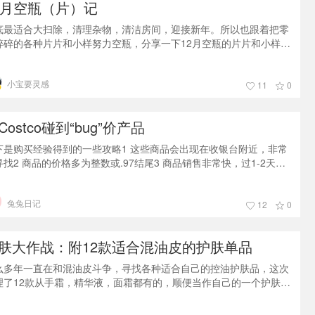
2月空瓶（片）记
底最适合大扫除，清理杂物，清洁房间，迎接新年。所以也跟着把零
碎碎的各种片片和小样努力空瓶，分享一下12月空瓶的片片和小样。
fresh大豆洁面小样大豆洁面作为fresh家的明星产品，清洁效果不
，上脸很柔和，味道很清新，洗完脸后感觉很清爽，并且皮肤不紧
小宝要灵感
。今年不论官网还是丝芙兰今年经常有折扣，价格也是实惠又划算！
11
0
雅诗兰黛perfectly clean爽肤水小样雅诗兰黛perfectly
Costco碰到“bug”价产品
下是购买经验得到的一些攻略1 这些商品会出现在收银台附近，非常
寻找2 商品的价格多为整数或.97结尾3 商品销售非常快，过1-2天再
就没有了4 商品价格很好但不限量，大家可按需购买5 每个店价格可
不同，会有1美金左右的价差6 各个州的店商品折扣会差1-2天7 大部
兔兔日记
我买到的都是护肤美妆产品以下图片是产品和价格套装的价格很好，
12
0
一个洗脸的洁面和面霜。洁面非常好用，作为混油皮的我洗完之后不
绷
肤大作战：附12款适合混油皮的护肤单品
么多年一直在和混油皮斗争，寻找各种适合自己的控油护肤品，这次
理了12款从手霜，精华液，面霜都有的，顺便当作自己的一个护肤记
。希望能给和我肤质类似的宝宝们参考。自己的皮肤概况：T区油、
孔粗，姨妈期会爆痘在下巴附近、但平常不太长痘。整理了12款自觉