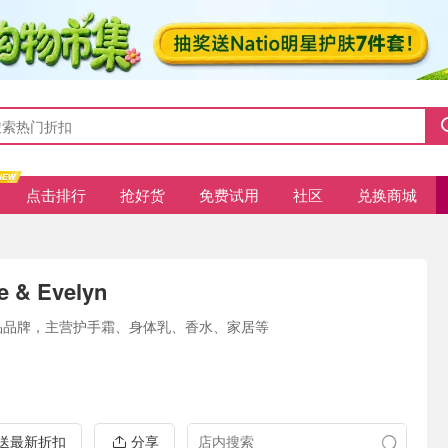
点击排行
抢好货
免费试用
社区
兑换商城
e & Evelyn
品品牌，主营护手霜、身体乳、香水、家居等
推送最新折扣
分享