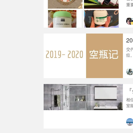
重
而
洗
了
款
部
2
交
痘
条没
了
城
的
出
『
相
室
在
到腳
A
香