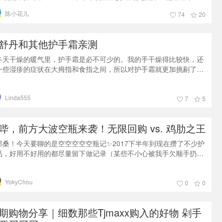
洗护类产品，虽然内容物都比较庞大，但比较好写，所以我周末的时
陈小花儿
74
20
得了空就先整理好了！Here we go~今年的沐浴产品一样比较惊人
，我能说什么？我只能说小花是个热爱洗澡的好孩子！！我爱洗澡皮
好好，嗷~瞄了眼，8个沐浴产品的正装，1瓶身体磨砂膏，3款沐浴油
舒丹和其他护手霜亲测
it
冬天干燥的暖气里，护手霜是必不可少的。我的手干燥得比较快，还
一些湿疹的症状在大拇指和食指之间，所以对护手霜就更加挑剔了。
护手部肌肤是我每天都在做的，以下都是我亲自用过的护手霜，有些
得体会在这里分享给大家，欢迎大家一起讨论哈。今天要说的就是欧
Linda555
丹润手霜，品种太多了， 这里只挑这几款：🍑欧舒丹乳木果护手霜🍑
7
5
舒丹杏仁护手霜🍑欧舒丹马鞭草护手霜🍑欧舒丹芍药护手霜🍑欧舒丹
香护手霜🍑欧
哔，前方大波空瓶来袭！无限回购 vs. 鸡肋之王
那桑！今天要聊的是空空空空空瓶记✨2017下半年到现在攒了不少护
品，好用不好用的都尽量留下做记录（某些不小心被我手欠顺手扔
有的是真爱无限回购(*•̀ᴗ•́*)و 有的此生再也不想见到它…… 算
算今天有多达28样产品要分享，好！废话不多说，直接开始吧！相关
YokyChou
章，你错过了吗？《Y编的2017年度爱用赏 | 护肤、彩妆、美体一次
0
0
过瘾！》《痒到怀疑人生？孕期“止痒”血泪史肯定能帮到你！》
期购物分享｜细数那些Tjmaxx购入的好物 剁手