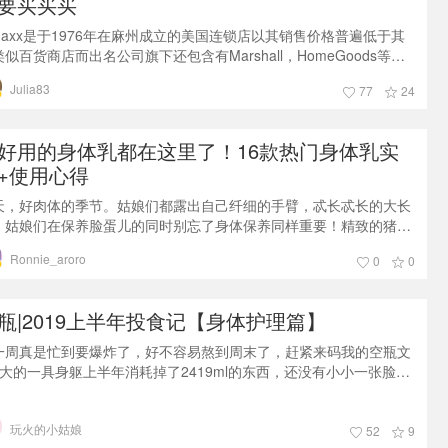
要买买买
jmaxx是于1976年在麻州成立的美国连锁店以其销售价格普遍低于其
似百货商店而出名公司旗下还包含有Marshall，HomeGoods等零
店集中出售服装，鞋子，玩具，浴室，美容和配件以及家具和厨房用
Julia83
77
24
等各式家居用品由于Tjmaxx本身的价格优势很多人都会经常去“淘宝”
其是红黄标季 一般在每年的1月／7月价格幅度为白标>红标>黄标
价格最低） 还有一种是紫标 出现在Runway区域专门
好用的身体乳都在这里了！16款热门身体乳实
+使用心得
天，好肉体的季节。姑娘们都露出自己纤细的手臂，忒长忒长的大长
。姑娘们在保养脸蛋儿的同时别忘了身体保养同样重要！精致的猪猪
孩们都是从头美到脚滴话不多说！开聊~~~大家都觉得秋冬皮肤干
Ronnie_aroro
0
0
，需要滋润，所以身体乳是冬季的特权。但是夏季由于出汗多、暴露
阳光下的部分较多，皮肤水分比秋冬更容易流失；洗澡勤，如果不管
顾，洗完澡直接风干，可能也会加剧皮肤的干燥情况。严重的话在腿
瓶|2019上半年投食记【身体护理篇】
出现那种像蛇皮的纹……所以
一周真是忙到要爆炸了，好不容易熬到周末了，赶紧来码我的空瓶文
偌大的一具身躯上半年消耗掉了2419ml的东西，还没有小小一张脸来
多，真是太不走心了——对身体产品的要求：味道要好闻，不黏腻不
滑空瓶：550ml买沐浴乳总是会陷入迷思，大瓶的合算但是会觉得
玩火的小姑娘
，加上用浴球消耗的更加慢了，不过还是会常备一些大瓶的，
52
9