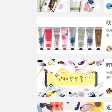
体
候

肤
欧
~✤R
在
有
保
心
舒
欧
茶
哔
米
肤
了…），
一
文
看
近