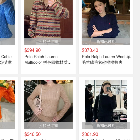
期
折扣已过期
折扣已过期
$394.90
$378.40
 Cable
Polo Ralph Lauren
Polo Ralph Lauren Wool 羊
衣@艾琳
Multicolor 拼色回收材质卫
毛羊绒毛衣@橙橙拉夫
衣@Zoey
期
折扣已过期
折扣已过期
$346.50
$361.90