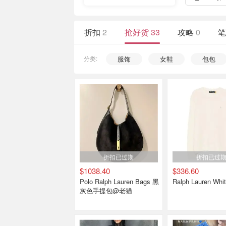
折扣
2
抢好货
33
攻略
0
笔
分类:
服饰
女鞋
包包
折扣已过期
折扣已过
$1038.40
$336.60
Polo Ralph Lauren Bags 黑
Ralph Lauren Wh
灰色手提包@老猫