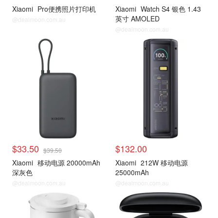
Xiaomi
Pro便携照片打印机
Xiaomi
Watch S4 银色 1.43
英寸 AMOLED
@dealmoon.com.au
@dealmoon.com.au
$33.50
$132.00
$39.50
Xiaomi
移动电源 20000mAh
Xiaomi
212W 移动电源
深灰色
25000mAh
@dealmoon.com.au
@dealmoon.com.au