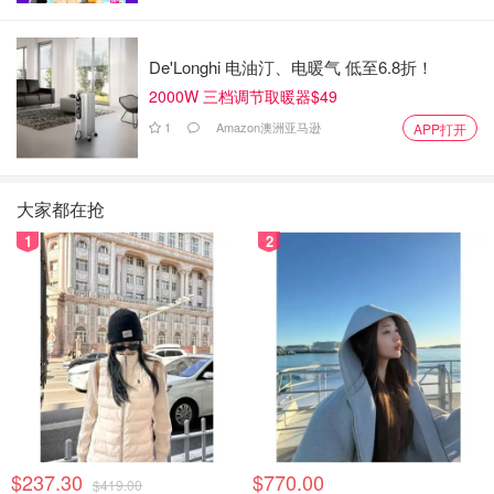
De'Longhi 电油汀、电暖气 低至6.8折！
2000W 三档调节取暖器$49
1
Amazon澳洲亚马逊
APP打开
大家都在抢
1
2
$237.30
$770.00
$419.00