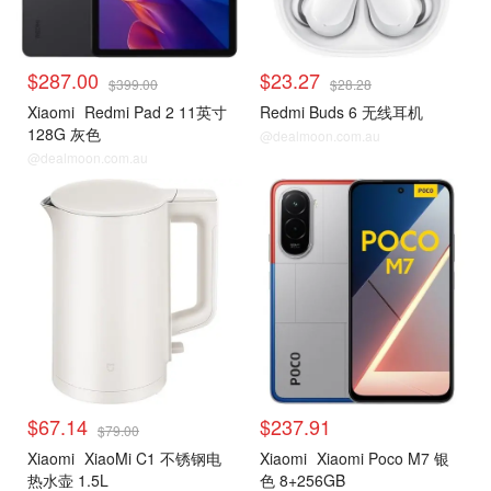
$287.00
$23.27
$399.00
$28.28
Xiaomi
Redmi Pad 2 11英寸
Redmi Buds 6 无线耳机
128G 灰色
@dealmoon.com.au
@dealmoon.com.au
$67.14
$237.91
$79.00
Xiaomi
XiaoMi C1 不锈钢电
Xiaomi
Xiaomi Poco M7 银
热水壶 1.5L
色 8+256GB