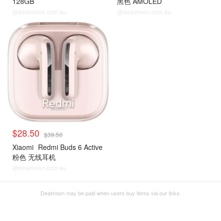
128GB
黑色 AMOLED
@dealmoon.com.au
@dealmoon.com.au
$28.50
$39.50
Xiaomi
Redmi Buds 6 Active
粉色 无线耳机
@dealmoon.com.au
Dealmoon may be paid when users buy items via our links.