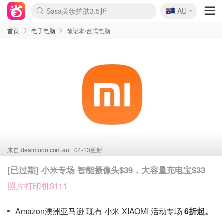
🇦🇺
Sasa美妆护肤3.5折
AU
lululemon折扣上新
SSENSE年中2.5折
FreshBeauty好价汇总
Cettire降价+叠9折
WWS Coles超市实拍
viagogo二手票捡漏
Myer超级周末
The Outnet奢牌1折起
David Jones 3折起
Flannels大牌1折
Perfumes Club护肤1折
AMIRO面罩$251
Amazon折扣汇总
eToro入金$200送$50
Amazon数码好物
ICONIC本周7.5折
ThedoubleF高奢地板价
Moose Knuckles 6折
丝芙兰5折起
EUFY摄像头$98
Selenichast首饰2折
Trip机票酒店促销
YSL送5件彩妆礼
Amazon家居好物
Amazon美妆护肤
雅漾大喷$8
过敏原检测盒$33
伊索独家赠50ml沐浴露
科颜氏高保湿面霜$29
SEALIFE海洋馆门票6折
丝塔芙大白罐$16
订阅Newsletter送香薰
Cult Beauty 6.8折
Harrods圣诞日历$525
LN-CC奢牌私促3折
d'Alba空姐喷雾$16
EVE LOM套装£56
Bernardelli独家4折
Adore Beauty 6折起
CT圣诞日历
Mytheresa奢品2.7折
Luxury Escapes 9折
Currentbody美容仪$881
MOON Garden Live
Roborock扫地机$649
Tingo Life水杯$24
Valentino官网5折
CR洗护套装$23
修丽可4件套$159
Myer彩妆2件7折
GANNI官网4.5折
Stylevana韩妆4折
Tessabit高奢8.5折
OGX洗发水$11
Amazon阿德莱德次日达
卡诗8.5折+赠礼
Philips Hue灯具8折
首页
电子电脑
笔记本/台式电脑
来自
dealmoon.com.au
04-13更新
[已过期] 小米专场 智能摄像头$39，大容量充电宝$33
照片打印机$111
Amazon澳洲亚马逊 现有 小米 XIAOMI 活动专场
6折起。