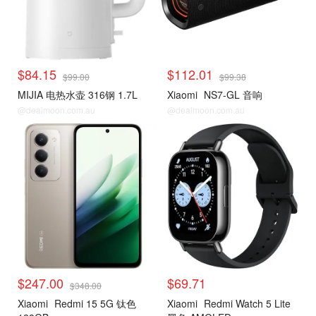
$84.15
$112.01
$99.00
$99.38
MIJIA 电热水壶 316钢 1.7L
Xiaomi
NS7-GL 音响
@dealmoon.com.au
@dealmoon.com.au
$247.00
$69.71
$348.00
Xiaomi
Redmi 15 5G 钛色
Xiaomi
Redmi Watch 5 Lite