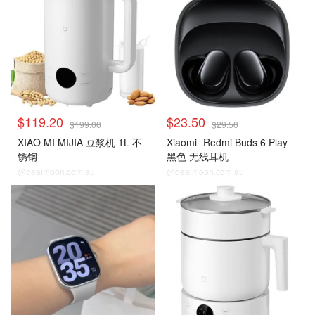
$119.20
$23.50
$199.00
$29.50
XIAO MI MIJIA 豆浆机 1L 不
Xiaomi
Redmi Buds 6 Play
锈钢
黑色 无线耳机
@dealmoon.com.au
@dealmoon.com.au