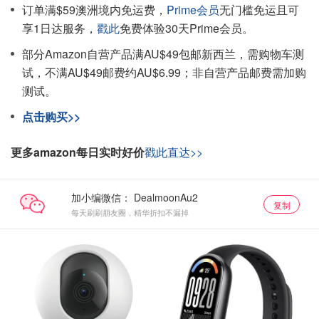
订单满$59澳洲境内免运费，
Prime会员
无门槛免运且可
享1日达服务，
戳此
免费体验30天Prime会员。
部分Amazon自营产品满AU$49包邮新西兰，需购物车测
试，不满AU$49邮费约AU$6.99；非自营产品邮费需加购
测试。
点击购买>>
更多amazon每日实时好价
戳此直达>>
加小编微信：
复制
每天刷刷朋友圈，精华折扣不漏掉