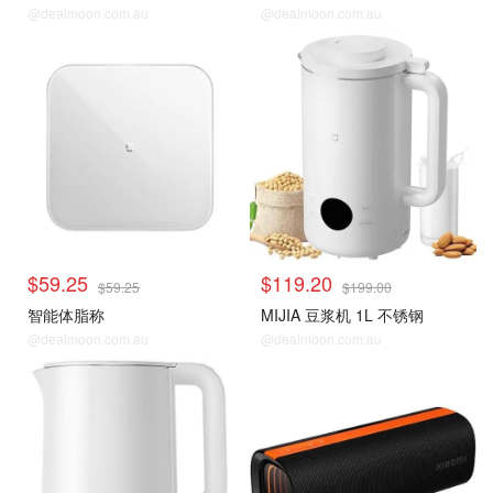
@dealmoon.com.au
@dealmoon.com.au
$59.25
$119.20
$59.25
$199.00
智能体脂称
MIJIA 豆浆机 1L 不锈钢
@dealmoon.com.au
@dealmoon.com.au