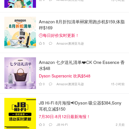
Amazon 8月折扣清单🆕家用跑步机$159,体脂
秤$169
🕒每日好价实时更新！
5
Amazon澳洲亚马逊
Amazon 七夕送礼清单❤️CK One Essence 香
水$48
Dyson Supersonic 吹风$548
0
Amazon澳洲亚马逊
15 小时前
JB Hi-Fi 8月海报📢Dyson 吸尘器$384,Sony
耳机立减$150
7月30日-8月12日最新海报！
3
JB Hi-Fi
2 天前