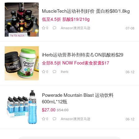
MuscleTech运动补剂好价 蛋白粉$80/1.8kg
低至4.5折 肌酸$19/210g
0
Amazon澳洲亚马逊
07-08
iHerb运动营养补剂特卖💪ON肌酸粉$29
全部8.5折 NOW Food素食胶囊$17
0
iherb
06-12
Powerade Mountain Blast 运动饮料
600mL*12瓶
$27.00
$54.00
0
Amazon澳洲亚马逊
06-12