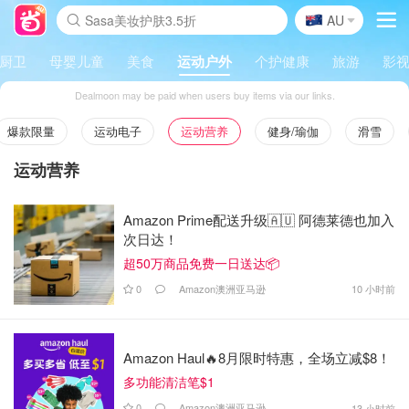
🇦🇺
Sasa美妆护肤3.5折
AU
lululemon折扣上新
SSENSE年中2.5折
FreshBeauty好价汇总
Cettire降价+叠9折
WWS Coles超市实拍
viagogo二手票捡漏
Myer超级周末
The Outnet奢牌1折起
David Jones 3折起
Flannels大牌1折
Perfumes Club护肤1折
AMIRO面罩$251
Amazon折扣汇总
eToro入金$200送$50
Amazon数码好物
ICONIC本周7.5折
ThedoubleF高奢地板价
Moose Knuckles 6折
丝芙兰5折起
EUFY摄像头$98
Selenichast首饰2折
Trip机票酒店促销
YSL送5件彩妆礼
Amazon家居好物
Amazon美妆护肤
雅漾大喷$8
过敏原检测盒$33
伊索独家赠50ml沐浴露
科颜氏高保湿面霜$29
SEALIFE海洋馆门票6折
丝塔芙大白罐$16
订阅Newsletter送香薰
Cult Beauty 6.8折
Harrods圣诞日历$525
LN-CC奢牌私促3折
d'Alba空姐喷雾$16
EVE LOM套装£56
Bernardelli独家4折
Adore Beauty 6折起
CT圣诞日历
Mytheresa奢品2.7折
Luxury Escapes 9折
Currentbody美容仪$881
MOON Garden Live
Roborock扫地机$649
Tingo Life水杯$24
Valentino官网5折
CR洗护套装$23
修丽可4件套$159
Myer彩妆2件7折
GANNI官网4.5折
Stylevana韩妆4折
Tessabit高奢8.5折
OGX洗发水$11
Amazon阿德莱德次日达
卡诗8.5折+赠礼
Philips Hue灯具8折
厨卫
母婴儿童
美食
运动户外
个护健康
旅游
影视
Dealmoon may be paid when users buy items via our links.
爆款限量
运动电子
运动营养
健身/瑜伽
滑雪
运动营养
Amazon Prime配送升级🇦🇺 阿德莱德也加入
次日达！
超50万商品免费一日送达📦
0
Amazon澳洲亚马逊
10 小时前
Amazon Haul🔥8月限时特惠，全场立减$8！
多功能清洁笔$1
0
Amazon澳洲亚马逊
13 小时前