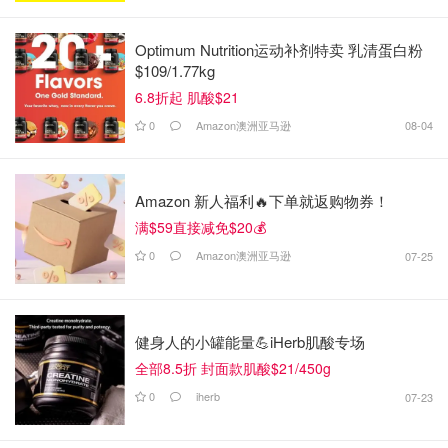
Optimum Nutrition运动补剂特卖 乳清蛋白粉
$109/1.77kg
6.8折起 肌酸$21
0
Amazon澳洲亚马逊
08-04
Amazon 新人福利🔥下单就返购物券！
满$59直接减免$20💰
0
Amazon澳洲亚马逊
07-25
健身人的小罐能量💪iHerb肌酸专场
全部8.5折 封面款肌酸$21/450g
0
iherb
07-23