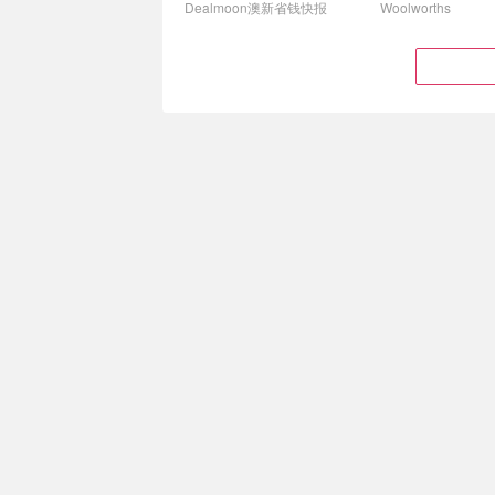
360g
Dealmoon澳新省钱快报
Woolworths
Hibiki House of Suntory
Mission Food
Hibiki Japanese Harmony
角玉米脆片 辣椒
$7.95
$7.95
$8.95
$8.95
威士忌 700ml
230g
$159.99
$230.00
单吃也不会觉得单
Muji Marc de Champagne
Muji 气泡糖可可
可可松露巧克力
力 100g
Dealmoon澳新省钱快报
Dealmoon澳新省