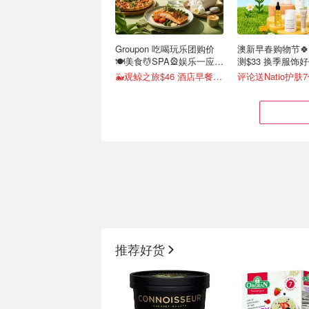
Groupon 吃喝玩乐团购价
澳新早春购物节
🍽️美食💆SPA🎡娱乐一应俱
测$33 换季服饰
全
🐳观鲸之旅$46 酒店早餐$14
评论送Natio护肤7
JB Hi-Fi 8月海报📢Dyson
🇦🇺悉尼麦记牛奶
吸尘器$384,Sony耳机立减
7日-9日 买一送一
推荐好货
$150
7月30日-8月12日最新海报！
限时3天 不要错过❗