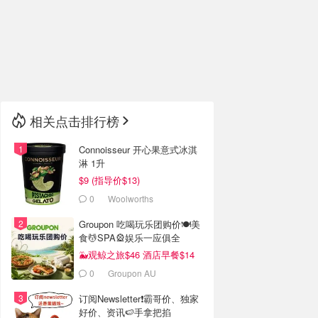
🇮🇹
意大利
🇦🇺
澳洲
🇳🇿
新西兰
相关点击排行榜
Connoisseur 开心果意式冰淇
淋 1升
$9 (指导价$13)
0
Woolworths
Groupon 吃喝玩乐团购价🍽️美
食💆SPA🎡娱乐一应俱全
🐳观鲸之旅$46 酒店早餐$14
0
Groupon AU
订阅Newsletter❗霸哥价、独家
好价、资讯🍉手拿把掐