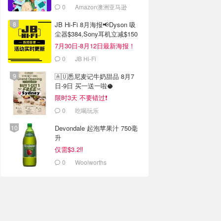
0
Amazon澳洲亚马逊
JB Hi-Fi 8月海报📢Dyson 吸
尘器$384,Sony耳机立减$150
7月30日-8月12日最新海报！
0
JB Hi-Fi
🇦🇺悉尼麦记牛奶甜品 8月7
日-9日 买一送一啦🥥
限时3天 不要错过❗️
0
吃喝玩乐
Devondale 起泡苹果汁 750毫
升
仅需$3.2‼️
0
Woolworths