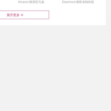
料 500ml×24
Amazon澳洲亚马逊
Dealmoon澳新省钱快报
展开更多
s 餐厅风味三
Vegemite 酵母提取物调味
DealMoon澳新站 【众测频
青柠味
酱 380g
道】上线啦🎉 招募体验官
$7.55
$35.00
$12.50
$39.00
👏
调
家庭厨房的常备货
填写问卷📃送$50礼卡 已开奖
松露巧克
Tayas Damla 软糖 1000g
Nutra Organics 牛肉骨汤
原味 方便冲饮
钱快报
Amazon澳洲亚马逊
Dealmoon澳新省钱快报
查看更多