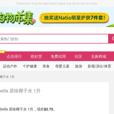
Dealmoon may be paid when users buy items via our links.
点击排行
抢好货
免费试用
社区
兑换商城
运动户外
个护健康
美食
母婴儿童
旅游
影视/演出/体育
原味椰子水 1升
bella 原味椰子水 1升
cobella 原味椰子水 1升，现价
$2.75
。