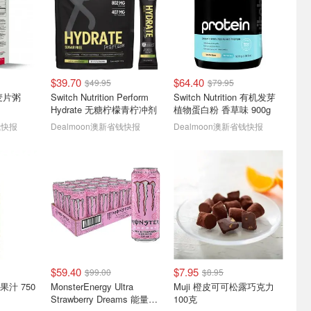
$39.70
$64.40
$49.95
$79.95
苹果汁 750
🎉Panda Hot Pot Box Hill
Cocobella 宝藏椰子水 好价
果麦片粥
Switch Nutrition Perform
Switch Nutrition 有机发芽
开业福利！
返场！
Hydrate 无糖柠檬青柠冲剂
植物蛋白粉 香草味 900g
8月3日-8月7日堂食菜品8️⃣折
原味6瓶1L装$15.68
钱快报
Dealmoon澳新省钱快报
Dealmoon澳新省钱快报
$59.40
$7.95
$99.00
$8.95
 400g
🎁悉尼 T2 Tea 免费喝！专
Hibiki 響 日本威士忌 700ml
苹果汁 750
MonsterEnergy Ultra
Muji 橙皮可可松露巧克力
属伴手礼包+蛋糕等你来领
自营送货到家！
Strawberry Dreams 能量饮
100克
✨
不占地方
8月1日 新店开业福利多多❗️
$159.99
$230.00