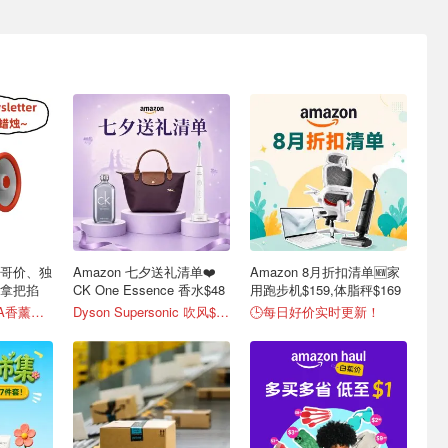
❗霸哥价、独
Amazon 七夕送礼清单❤️
Amazon 8月折扣清单🆕家
手拿把掐
CK One Essence 香水$48
用跑步机$159,体脂秤$169
留言截图 送CIRCA香薰蜡烛
Dyson Supersonic 吹风$548
🕒每日好价实时更新！