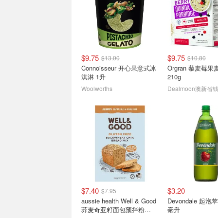
$9.75
$9.75
$13.00
$10.80
周生生黄金8.8折！
Devondale 起泡
Connoisseur 开心果意式冰
Orgran 藜麦莓
ALLSAINTS皮衣3.2折！科
毫升
淇淋 1升
210g
颜氏高保湿套装3.9折
lululemon多款羽绒服下折扣！
仅需$3.2‼️
Woolworths
Dealmoon澳新省
$7.40
$3.20
$7.95
Tayas Damla 软糖 1000g
Mae Ploy 红咖喱酱
aussie health Well & Good
Devondale 起泡
荞麦奇亚籽面包预拌粉
毫升
$7.55 (指导价$12.5)
平时放冰箱冷藏也