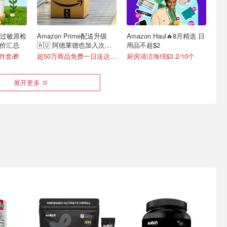
过敏原检
Amazon Prime配送升级
Amazon Haul🔥8月精选 日
好价汇总
🇦🇺 阿德莱德也加入次日
用品不超$2
达！
件套🎁
超50万商品免费一日送达📦
厨房清洁海绵$3.2/10个
展开更多
甜品 8月
MonsterEnergy Ultra
🌸悉尼8月限定！Gacha
啦🥥
Strawberry Dreams 能量饮
Cafe 樱花系列回归！
料 500ml×24
️
退瓶还能拿10分钱
🌸 8月限定限时供应