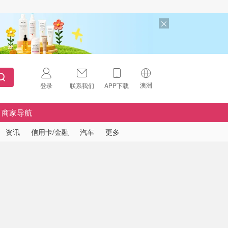
澳洲
登录
联系我们
APP下载
🇺🇸
美国
商家导航
🇨🇳
中国
资讯
信用卡/金融
汽车
更多
🇨🇦
加拿大
扫码下载 App
🇬🇧
英国
Download on the
App Store
🇩🇪
德国
Download the
Android App
🇫🇷
法国