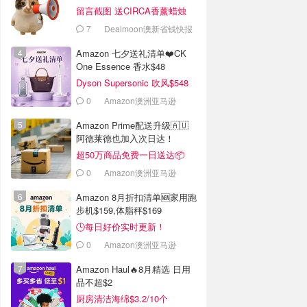
留言截图 送CIRCA香薰蜡烛
7
Dealmoon澳新省钱快报
Amazon 七夕送礼清单❤️CK
One Essence 香水$48
Dyson Supersonic 吹风$548
0
Amazon澳洲亚马逊
Amazon Prime配送升级🇦🇺
阿德莱德也加入次日达！
超50万商品免费一日送达📦
0
Amazon澳洲亚马逊
Amazon 8月折扣清单🆕家用跑
步机$159,体脂秤$169
🕒每日好价实时更新！
0
Amazon澳洲亚马逊
Amazon Haul🔥8月精选 日用
品不超$2
厨房清洁海绵$3.2/10个