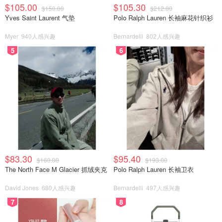
就随便买了随便涂涂，已经不记得粉质怎么样了～
$105.00
$105.30
$150.00
$212.00
Yves Saint Laurent 气垫
Polo Ralph Lauren 长袖麻花针织衫
翻到了图片，就放上来啦
Myer
940人感兴趣
Bernardelli
802人感兴趣
5
6
$83.30
$95.40
$160.00
$193.00
The North Face M Glacier 抓绒夹克
Polo Ralph Lauren 长袖卫衣
David Jones
680人感兴趣
Bernardelli
497人感兴趣
7
8