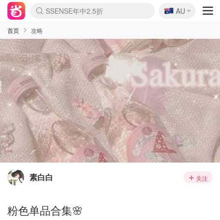
🇦🇺
SSENSE年中2.5折
AU
lululemon折扣上新
Sasa美妆护肤3.5折
FreshBeauty好价汇总
Cettire降价+叠9折
WWS Coles超市实拍
viagogo二手票捡漏
Myer超级周末
The Outnet奢牌1折起
David Jones 3折起
Flannels大牌1折
Perfumes Club护肤1折
AMIRO面罩$251
Amazon折扣汇总
eToro入金$200送$50
Amazon数码好物
ICONIC本周7.5折
ThedoubleF高奢地板价
Moose Knuckles 6折
丝芙兰5折起
EUFY摄像头$98
Selenichast首饰2折
Trip机票酒店促销
YSL送5件彩妆礼
Amazon家居好物
Amazon美妆护肤
雅漾大喷$8
过敏原检测盒$33
伊索独家赠50ml沐浴露
科颜氏高保湿面霜$29
SEALIFE海洋馆门票6折
丝塔芙大白罐$16
订阅Newsletter送香薰
Cult Beauty 6.8折
Harrods圣诞日历$525
LN-CC奢牌私促3折
d'Alba空姐喷雾$16
EVE LOM套装£56
Bernardelli独家4折
Adore Beauty 6折起
CT圣诞日历
Mytheresa奢品2.7折
Luxury Escapes 9折
Currentbody美容仪$881
MOON Garden Live
Roborock扫地机$649
Tingo Life水杯$24
Valentino官网5折
CR洗护套装$23
修丽可4件套$159
Myer彩妆2件7折
GANNI官网4.5折
Stylevana韩妆4折
Tessabit高奢8.5折
OGX洗发水$11
Amazon阿德莱德次日达
卡诗8.5折+赠礼
Philips Hue灯具8折
首页
攻略
素白白
关注
粉色单品合集🌸