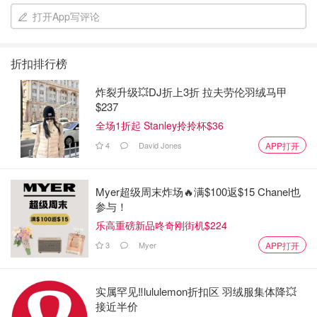
打开App写评论
折扣排行榜
炸裂升级💥DJ折上3折 拉夫劳伦羽绒马甲
$237
全场1折起 Stanley拎拎杯$36
4
David Jones
APP打开
Myer超级周末炸场🔥满$100返$15 Chanel也
参与！
这件算是玫粉色的裙子，也是百褶裙，但是没有第一件那么
乐高重磅新品咚奇刚街机$224
大件，裙摆也比较小
3
Myer
APP打开
很适合日常～不过没带过来 衣服太多不知道塞哪去了……
实属罕见‼️lululemon折扣区 羽绒服集体降💥
接近半价