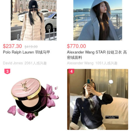
$237.30
$770.00
$419.00
Polo Ralph Lauren 羽绒马甲
Alexander Wang STAR 拉链卫衣 高
密绒面料
David Jones
2061人感兴趣
Alexander Wang
1051人感兴趣
3
4
以前有一段时间非常流行的樱桃盘
这个大概是我还没开始化妆时候买的