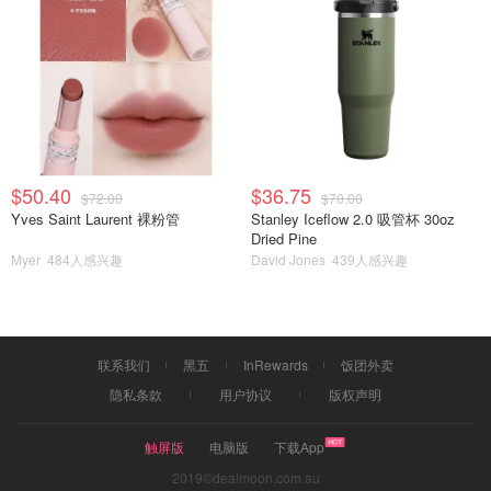
$50.40
$36.75
$72.00
$70.00
Yves Saint Laurent 裸粉管
Stanley Iceflow 2.0 吸管杯 30oz
Dried Pine
粉色的披肩和一套粉色裙子
Myer
484人感兴趣
David Jones
439人感兴趣
裙子是丝质的，非常滑
好像是有蚕丝 当时买非常肉疼
联系我们
黑五
InRewards
饭团外卖
不能压不能折只能挂在柜子里的一套衣服
隐私条款
用户协议
版权声明
年会的时候穿超好看！跳舞穿着也超好看
触屏版
电脑版
下载App
可惜只找到这么一张照片了～
2019©dealmoon.com.au