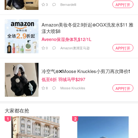
3
Bernardelli
APP打开
Amazon美妆冬促2.9折起❄️OGX洗发水$11 雅
这是一条淡粉色的针织裤，前几年国内非常流行浅色裤子的
漾大喷$8
时候买的
Aveeno保湿身体乳$12/1L
一条一条的细纹针织，非常好看，搭配大衣很完美～
0
Amazon澳洲亚马逊
APP打开
冬天穿非常合适，里面穿浅色打底袜就好～
冷空气❄️❌️Moose Knuckles小剪刀再次降价❗️
很是保暖～
低至6折 羽绒马甲$297
唯一的缺点就是洗了两次就起球了，不过也不影响他好看～
8
Moose Knuckles
APP打开
大家都在抢
1
2