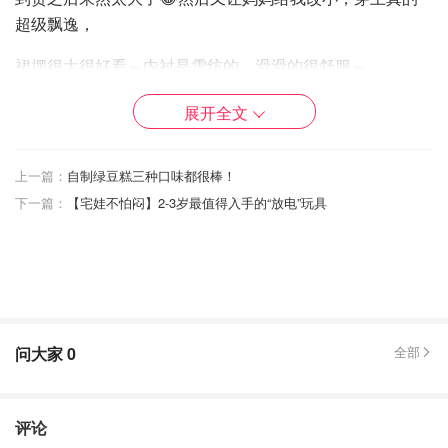
超级飘逸，
裙摆很大很好看～内衬是雪纺的，滑滑的很舒服～
现在也很喜欢，带到美国来了，但是没什么场合能穿～略遗
展开全文
憾～
上一篇：
自制绿豆糕三种口味都很棒！
下一篇：
【宅娃不怕闷】2-3岁最值得入手的“放电”玩具
问大家
0
全部
评论