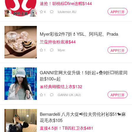
速抢！胡桃棕Dfine连帽$144
4
lululemon AU
APP打开
Myer彩妆2件7折💄YSL、阿玛尼、Prada
兰蔻持妆粉底液$44
1
Myer
APP打开
GANNI官网大促升级！5折起+叠9折💥明星同
款$100+起
🎀经典蝴蝶结上衣$132
1
GANNI UK (AU)
APP打开
Bernardelli 八月大促📢拉夫劳伦衬衫$51🐎麻
花毛衣$105
直接4.5折！TB四杠卫衣$481