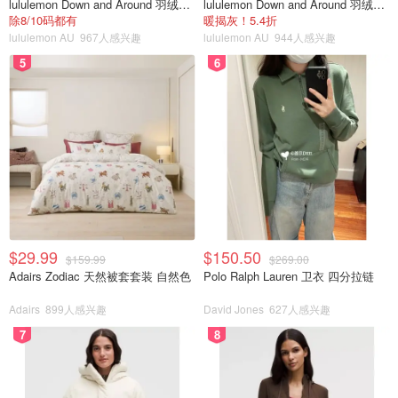
lululemon Down and Around 羽绒夹克
lululemon Down and Around 羽绒夹克
接从冰冻下锅，和刚擀出来的面条一样好吃～
除8/10码都有
暖揭灰！5.4折
lululemon AU
967人感兴趣
lululemon AU
944人感兴趣
面条美食
5
6
手擀面真的能做好多美食，特别方便😋
🌟 切成2cm款的皮带面可以做绝搭的新疆大盘鸡
🌟 正常的宽面可以做豆角焖面，西红柿茄子打卤面
🌟 再细点儿的手擀面可以用来红烧牛肉面，凉拌面
自己做的面条健康也简单，喜欢的宝宝可以做起来，清淡的
$29.99
$150.50
$159.99
$269.00
面条当主食，配上优质的蛋白和时蔬，减脂餐DIY也是可以
Adairs Zodiac 天然被套套装 自然色
Polo Ralph Lauren 卫衣 四分拉链
哒～
Adairs
899人感兴趣
David Jones
627人感兴趣
总之可以随心所欲，变着花样吃，最后👇附上一些家常面食
7
8
料理，希望大家喜欢～
🍜豆角焖面