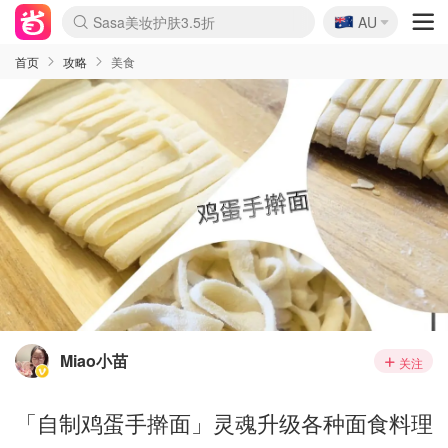
🇦🇺
Sasa美妆护肤3.5折
AU
lululemon折扣上新
SSENSE年中3折
FreshBeauty好价汇总
Cettire降价+叠9折
Farfetch折上8折
WWS Coles超市实拍
viagogo二手票捡漏
Myer清仓1折起
The Outnet奢牌1折起
David Jones 3折起
Flannels大牌1折
Perfumes Club护肤1折
AMIRO返校季6.2折
Oweek抽奖送Airpods
Amazon折扣汇总
eToro入金$200送$50
Amazon数码好物
ICONIC本周7.5折
ThedoubleF高奢地板价
Moose Knuckles 6折
丝芙兰5折起
EUFY官网3.7折起
Selenichast首饰2折
Trip机票酒店促销
YSL送5件彩妆礼
Amazon家居好物
BIGBANG巡演开票
David Jones时尚3折
Amazon美妆护肤
雅漾大喷$8
过敏原检测盒$33
伊索独家赠50ml沐浴露
科颜氏清仓3折
SEALIFE海洋馆门票6折
丝塔芙大白罐$16
订阅Newsletter送香薰
Cult Beauty 6.8折
Harrods圣诞日历2.3折
LN-CC奢牌私促3折
d'Alba空姐喷雾$16
EVE LOM套装逆天2折
Bernardelli独家4折
Adore Beauty 6折起
CT圣诞日历
Mytheresa奢品2.7折
Luxury Escapes 9折
Currentbody美容仪9折
MOON Garden Live
ALLSAINTS美衣3折
Roborock扫地机3.7折
Tingo Life水杯$24
Valentino官网5折
CR洗发护发6.3折
首页
攻略
美食
Miao小苗
关注
「自制鸡蛋手擀面」灵魂升级各种面食料理