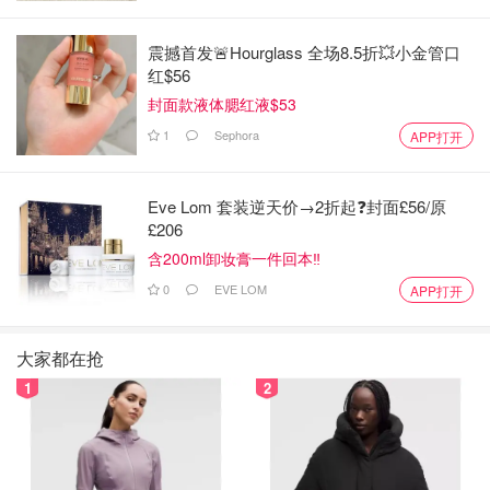
震撼首发🚨Hourglass 全场8.5折💥小金管口
把多余的面粉抖干净
红$56
封面款液体腮红液$53
1
Sephora
APP打开
Eve Lom 套装逆天价→2折起❓封面£56/原
£206
含200ml卸妆膏一件回本‼️
0
EVE LOM
APP打开
大家都在抢
1
2
粗滴