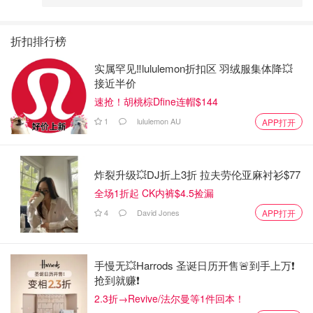
折扣排行榜
实属罕见‼️lululemon折扣区 羽绒服集体降💥
接近半价
速抢！胡桃棕Dfine连帽$144
1
lululemon AU
APP打开
炸裂升级💥DJ折上3折 拉夫劳伦亚麻衬衫$77
全场1折起 CK内裤$4.5捡漏
4
David Jones
APP打开
手慢无💥Harrods 圣诞日历开售🚨到手上万❗️
抢到就赚❗️
2.3折→Revive/法尔曼等1件回本！