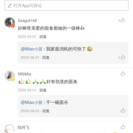
打开App写评论
Seagull168
1
好棒呀亲爱的面食都做的一级棒👍
2020-06-01
· 回复
:
我家面消耗的可快了
@Miao小苗
2020-06-01
· 回复
1
NiNiMia
好有劲道的面条
4⃣️ 醒好的面团分成三份，用大擀面杖擀开成一个大大大大
2020-06-01
· 回复
圆形，表面撒满干面粉，然后Z字型折叠，⚠️要在面皮上多
:
干一碗面🍜
@Miao小苗
撒些面粉以防干粘
2020-06-01
· 回复
陈阿飞