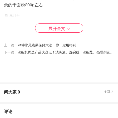
余的干面粉200g左右
🍜做法
1⃣️ 面粉，鸡蛋，冷水一起混合所有材料，搅拌成絮状，再
展开全文
上手揉面至光滑的面团
上一篇：
24种常见蔬果保鲜大法，你一定用得到
2⃣️ 盖上湿布醒半个小时后，面团变软，再继续揉一些干面
粉进去到面团偏硬
下一篇：
洗碗机周边产品大盘点！洗碗液、洗碗粉、洗碗盐、亮碟剂选购&使用，一篇搞定!
3⃣️ 手擀面的好吃之处就是有劲道，所以面团要比正常的饺
子面团要硬不少，加盐和用冷水都是为了这一点
问大家
0
全部
评论