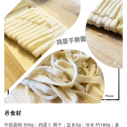
🍜食材
中筋面粉 500g；鸡蛋🥚 两个；盐🧂5g；冷水 约180g；多