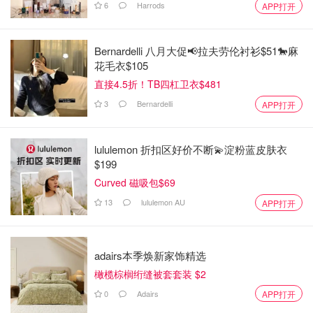
6
Harrods
APP打开
Bernardelli 八月大促📢拉夫劳伦衬衫$51🐎麻
花毛衣$105
直接4.5折！TB四杠卫衣$481
3
Bernardelli
APP打开
lululemon 折扣区好价不断💫淀粉蓝皮肤衣
$199
Curved 磁吸包$69
13
lululemon AU
APP打开
adairs本季焕新家饰精选
橄榄棕榈绗缝被套套装 $2
0
Adairs
APP打开