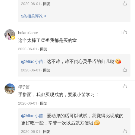
2020-06-01
· 回复
3条相关评论
5⃣️ 用刀切成喜欢的宽度就好，切完抖一下就是新鲜出炉的
手擀面啦～
heianxianer
1
这个太棒了👏🌟我都是买的🙈
2020-06-01
· 回复
:
这不难，难不倒心灵手巧的仙儿哒
@Miao小苗
2020-06-01
· 回复
椰子酱
手擀面，我都买现成的，要跟小苗学习！
2020-06-01
· 回复
:
爱动弹的话可以试试，我觉得比现成的
@Miao小苗
更好吃一些，辛苦一次以后就方便啦
2020-06-01
· 回复
切成喜欢的粗细