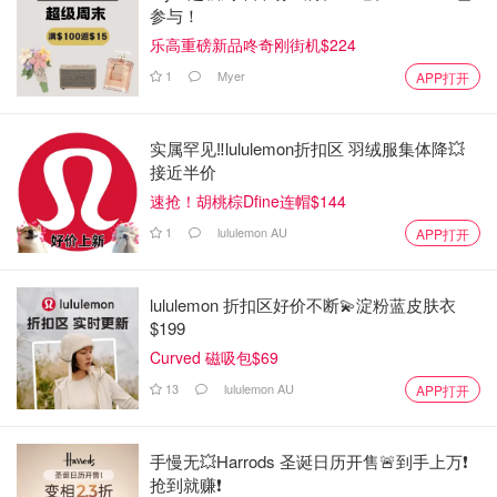
参与！
乐高重磅新品咚奇刚街机$224
1
Myer
APP打开
实属罕见‼️lululemon折扣区 羽绒服集体降💥
接近半价
速抢！胡桃棕Dfine连帽$144
1
lululemon AU
APP打开
lululemon 折扣区好价不断💫淀粉蓝皮肤衣
$199
Curved 磁吸包$69
13
lululemon AU
APP打开
手慢无💥Harrods 圣诞日历开售🚨到手上万❗️
抢到就赚❗️