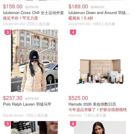
$159.00
$189.00
$299.00
$349.00
lululemon Cross Chill 女士运动外套
lululemon Down and Around 羽绒夹克
接近半价！罕见力度
暖揭灰！5.4折
lululemon AU
2035人感兴趣
lululemon AU
1683人感兴趣
3
4
$237.30
$525.00
$419.00
Polo Ralph Lauren 羽绒马甲
Harrods 2026 美妆倒数日历
今年选品夯爆了！护肤全线都很绝
David Jones
1402人感兴趣
Harrods
1185人感兴趣
5
6