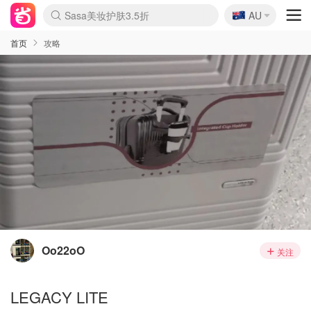
🇦🇺
Sasa美妆护肤3.5折
AU
lululemon折扣上新
SSENSE年中3折
FreshBeauty好价汇总
Cettire降价+叠9折
Farfetch折上8折
WWS Coles超市实拍
viagogo二手票捡漏
Myer清仓1折起
The Outnet奢牌1折起
David Jones 3折起
Flannels大牌1折
Perfumes Club护肤1折
AMIRO返校季6.2折
Oweek抽奖送Airpods
Amazon折扣汇总
eToro入金$200送$50
Amazon数码好物
ICONIC本周7.5折
ThedoubleF高奢地板价
Moose Knuckles 6折
丝芙兰5折起
EUFY官网3.7折起
Selenichast首饰2折
Trip机票酒店促销
YSL送5件彩妆礼
Amazon家居好物
BIGBANG巡演开票
David Jones时尚3折
Amazon美妆护肤
雅漾大喷$8
过敏原检测盒$33
伊索独家赠50ml沐浴露
科颜氏清仓3折
SEALIFE海洋馆门票6折
丝塔芙大白罐$16
订阅Newsletter送香薰
Cult Beauty 6.8折
Harrods圣诞日历2.3折
LN-CC奢牌私促3折
d'Alba空姐喷雾$16
EVE LOM套装逆天2折
Bernardelli独家4折
Adore Beauty 6折起
CT圣诞日历
Mytheresa奢品2.7折
Luxury Escapes 9折
Currentbody美容仪9折
MOON Garden Live
ALLSAINTS美衣3折
Roborock扫地机3.7折
Tingo Life水杯$24
Valentino官网5折
CR洗发护发6.3折
首页
攻略
Oo22oO
关注
LEGACY LITE