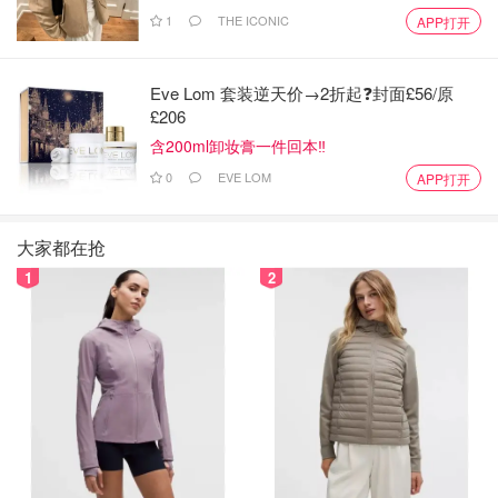
1
THE ICONIC
APP打开
Eve Lom 套装逆天价→2折起❓封面£56/原
£206
含200ml卸妆膏一件回本‼️
0
EVE LOM
APP打开
大家都在抢
1
2