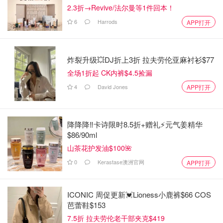
2.3折→Revive/法尔曼等1件回本！
6
Harrods
APP打开
炸裂升级💥DJ折上3折 拉夫劳伦亚麻衬衫$77
全场1折起 CK内裤$4.5捡漏
4
David Jones
APP打开
降降降‼️卡诗限时8.5折+赠礼⚡元气姜精华
$86/90ml
山茶花护发油$100🌺
0
Kerastase澳洲官网
APP打开
ICONIC 周促更新💓Lioness小鹿裤$66 COS
芭蕾鞋$153
7.5折 拉夫劳伦老干部夹克$419