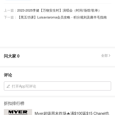
上一篇：
2023-2025李健【万物安生时】演唱会（时间/场馆/歌单）
下一篇：
【黑五功课】Luisaviaroma会员攻略 - 积分规则及薅羊毛指南
问大家
0
全部
评论
打开App写评论
折扣排行榜
Myer超级周末炸场🔥满$100返$15 Chanel也