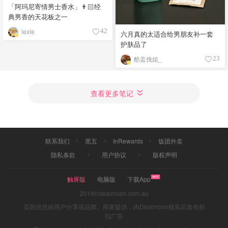
「阿玛尼寄情男士香水」👨🏻经
典男香的天花板之一
lexle
42
六月真的太适合给男朋友补一套
护肤品了
酷盖拽姐_
23
查看更多笔记
联系我们
黑五
InRewards
饭团外卖
隐私条款
用户协议
版权声明
触屏版
电脑版
下载App
2019©dealmoon.com.au
页面信息由用户分享或品牌、商家提供，由Dealmoon核实后发布折
扣广告