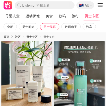
🇦🇺
Sasa美妆护肤3.5折
AU
lululemon折扣上新
SSENSE年中3折
FreshBeauty好价汇总
Cettire降价+叠9折
WWS Coles超市实拍
viagogo二手票捡漏
Myer超级周末1折
The Outnet奢牌1折起
David Jones 3折起
Flannels大牌1折
Perfumes Club护肤1折
AMIRO返校季6.2折
Amazon折扣汇总
eToro入金$200送$50
Amazon数码好物
ICONIC本周7.5折
ThedoubleF高奢地板价
Moose Knuckles 6折
丝芙兰5折起
EUFY官网3.7折起
Selenichast首饰2折
Trip机票酒店促销
YSL送5件彩妆礼
Amazon家居好物
Amazon美妆护肤
雅漾大喷$8
过敏原检测盒$33
伊索独家赠50ml沐浴露
科颜氏清仓3折
SEALIFE海洋馆门票6折
丝塔芙大白罐$16
订阅Newsletter送香薰
Cult Beauty 6.8折
Harrods圣诞日历2.3折
LN-CC奢牌私促3折
d'Alba空姐喷雾$16
EVE LOM套装逆天2折
Bernardelli独家4折
Adore Beauty 6折起
CT圣诞日历
Mytheresa奢品2.7折
Luxury Escapes 9折
Currentbody美容仪9折
MOON Garden Live
Roborock扫地机3.7折
Tingo Life水杯$24
Valentino官网5折
CR洗发护发6.3折
修丽可套装7.4折
Myer彩妆2件7折
GANNI官网4.5折
Stylevana韩妆4折
Tessabit高奢8.5折
OGX洗护4折
Amazon阿德莱德次日达
卡诗8.5折+赠礼
Philips Hue灯具8折
母婴儿童
运动保健
美食
数码
旅行
男士专区
全部
男士时尚
男士美容
数码电子
汽车
首页
社区
男士专区
男士美容