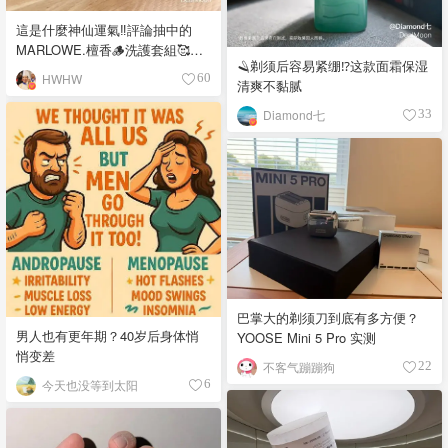
這是什麼神仙運氣‼️評論抽中的
MARLOWE.檀香🪵洗護套組🥰🥰
🪒剃须后容易紧绷⁉️这款面霜保湿
🥰
HWHW
60
清爽不黏腻
Diamond七
33
巴掌大的剃须刀到底有多方便？
男人也有更年期？40岁后身体悄
YOOSE Mini 5 Pro 实测
悄变差
不客气蹦蹦狗
22
今天也没等到太阳
6