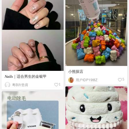
小熊探店
𝑵𝒂𝒊𝒍𝒔｜适合男生的金银甲
用户IDP19t8Z
5
粤B许垫肩
1