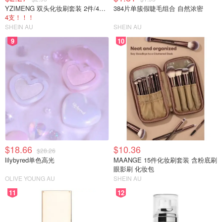
YZIMENG 双头化妆刷套装 2件/4件 柔软刷毛
384片单簇假睫毛组合 自然浓密
4支！！！
SHEIN AU
SHEIN AU
9
10
$18.66
$10.36
$28.26
lilybyred单色高光
MAANGE 15件化妆刷套装 含粉底刷
眼影刷 化妆包
OLIVE YOUNG AU
SHEIN AU
11
12