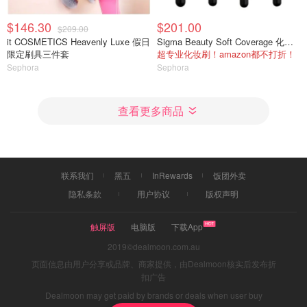
$146.30
$201.00
$209.00
it COSMETICS Heavenly Luxe 假日
Sigma Beauty Soft Coverage 化妆刷套装
限定刷具三件套
超专业化妆刷！amazon都不打折！
Sephora
Sephora
查看更多商品
联系我们
黑五
InRewards
饭团外卖
隐私条款
用户协议
版权声明
触屏版
电脑版
下载App
2019©dealmoon.com.au
页面信息由用户分享或品牌、商家提供，由Dealmoon核实后发布折
扣广告
Dealmoon may get paid by brands or deals when user buy
through links