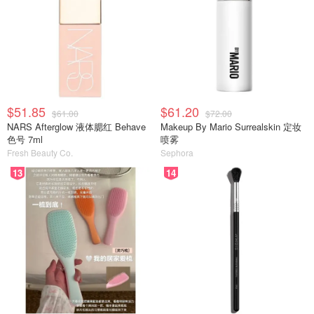
$51.85
$61.20
$61.00
$72.00
NARS Afterglow 液体腮红 Behave
Makeup By Mario Surrealskin 定妆
色号 7ml
喷雾
Fresh Beauty Co.
Sephora
13
14