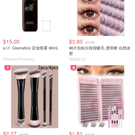
$15.00
$3.83
$3.95
e.l.f. Cosmetics 定妆喷雾 60mL
96片自粘分段假睫毛 透明梗 自然浓
密
Priceline Pharmacy
SHEIN AU
7
8
$2.27
$1.81
$2.95
$1.95