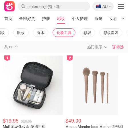
🇦🇺
lululemon折扣上新
AU
Sasa美妆护肤3.5折
SSENSE年中3折
FreshBeauty好价汇总
Cettire降价+叠9折
WWS Coles超市实拍
viagogo二手票捡漏
Myer超级周末1折
The Outnet奢牌1折起
David Jones 3折起
Flannels大牌1折
Perfumes Club护肤1折
AMIRO返校季6.2折
Amazon折扣汇总
eToro入金$200送$50
Amazon数码好物
ICONIC本周7.5折
ThedoubleF高奢地板价
Moose Knuckles 6折
丝芙兰5折起
EUFY官网3.7折起
Selenichast首饰2折
Trip机票酒店促销
YSL送5件彩妆礼
Amazon家居好物
Amazon美妆护肤
雅漾大喷$8
过敏原检测盒$33
伊索独家赠50ml沐浴露
科颜氏清仓3折
SEALIFE海洋馆门票6折
丝塔芙大白罐$16
订阅Newsletter送香薰
Cult Beauty 6.8折
Harrods圣诞日历2.3折
LN-CC奢牌私促3折
d'Alba空姐喷雾$16
EVE LOM套装逆天2折
Bernardelli独家4折
Adore Beauty 6折起
CT圣诞日历
Mytheresa奢品2.7折
Luxury Escapes 9折
Currentbody美容仪9折
MOON Garden Live
ALLSAINTS美衣3折
Roborock扫地机3.7折
Tingo Life水杯$24
Valentino官网5折
CR洗发护发6.3折
修丽可套装7.4折
Myer彩妆2件7折
GANNI官网4.5折
Stylevana韩妆4折
Tessabit高奢8.5折
OGX洗护4折
Amazon阿德莱德次日达
卡诗8.5折+赠礼
Philips Hue灯具8折
首页
全部好货
护肤
彩妆
个人护理
服饰
女鞋
唇妆
眼妆
香水
化妆工具
修容
彩妆套装
共
62
个
热门排序
筛选
1
2
$19.95
$49.00
$29.95
Muji 尼龙化妆盒 便携手柄
Mecca Morphe Iced Mocha 面部刷