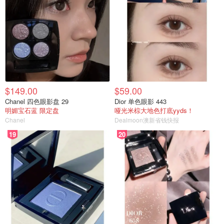
$149.00
$59.00
Chanel 四色眼影盘 29
Dior 单色眼影 443
明媚宝石蓝 限定盘
哑光米棕大地色打底yyds！
Chanel
Dealmoon澳新省钱快报
19
20