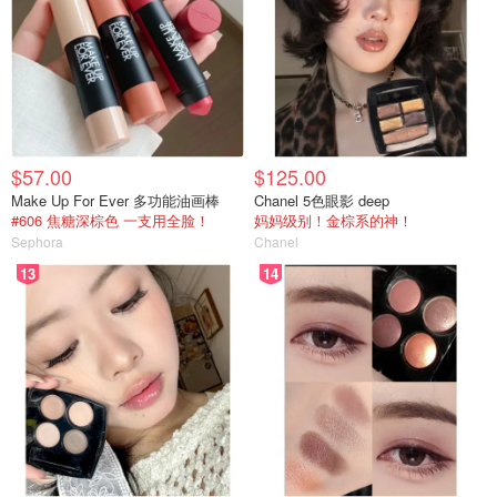
$57.00
$125.00
Make Up For Ever 多功能油画棒
Chanel 5色眼影 deep
#606 焦糖深棕色 一支用全脸！
妈妈级别！金棕系的神！
Sephora
Chanel
13
14