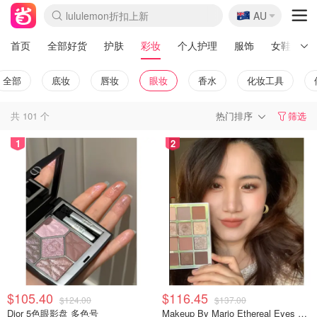
🇦🇺
Sasa美妆护肤3.5折
AU
lululemon折扣上新
SSENSE年中3折
FreshBeauty好价汇总
Cettire降价+叠9折
Farfetch折上8折
WWS Coles超市实拍
viagogo二手票捡漏
Myer清仓1折起
The Outnet奢牌1折起
David Jones 3折起
Flannels大牌1折
Perfumes Club护肤1折
AMIRO返校季6.2折
Oweek抽奖送Airpods
Amazon折扣汇总
eToro入金$200送$50
Amazon数码好物
ICONIC本周7.5折
ThedoubleF高奢地板价
Moose Knuckles 6折
丝芙兰5折起
EUFY官网3.7折起
Selenichast首饰2折
Trip机票酒店促销
YSL送5件彩妆礼
Amazon家居好物
BIGBANG巡演开票
David Jones时尚3折
Amazon美妆护肤
雅漾大喷$8
过敏原检测盒$33
伊索独家赠50ml沐浴露
科颜氏清仓3折
SEALIFE海洋馆门票6折
丝塔芙大白罐$16
订阅Newsletter送香薰
Cult Beauty 6.8折
Harrods圣诞日历2.3折
LN-CC奢牌私促3折
d'Alba空姐喷雾$16
EVE LOM套装逆天2折
Bernardelli独家4折
Adore Beauty 6折起
CT圣诞日历
Mytheresa奢品2.7折
Luxury Escapes 9折
Currentbody美容仪9折
卡诗9折+赠4件礼
MOON Garden Live
ALLSAINTS美衣3折
Roborock扫地机3.7折
Tingo Life水杯$24
Valentino官网5折
CR洗发护发6.3折
首页
全部好货
护肤
彩妆
个人护理
服饰
女鞋
全部
底妆
唇妆
眼妆
香水
化妆工具
共
101
个
热门排序
筛选
1
2
$105.40
$116.45
$124.00
$137.00
Dior 5色眼影盘 多色号
Makeup By Mario Ethereal Eyes 眼影盘