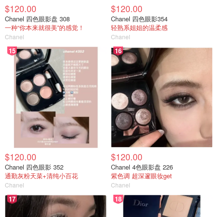
$120.00
$120.00
Chanel 四色眼影盘 308
Chanel 四色眼影354
一种“你本来就很美”的感觉！
轻熟系姐姐的温柔感
Chanel
Chanel
15
16
$120.00
$120.00
Chanel 四色眼影 352
Chanel 4色眼影盘 226
通勤灰粉天菜+清纯小百花
紫色调 超深邃眼妆get
Chanel
Chanel
17
18