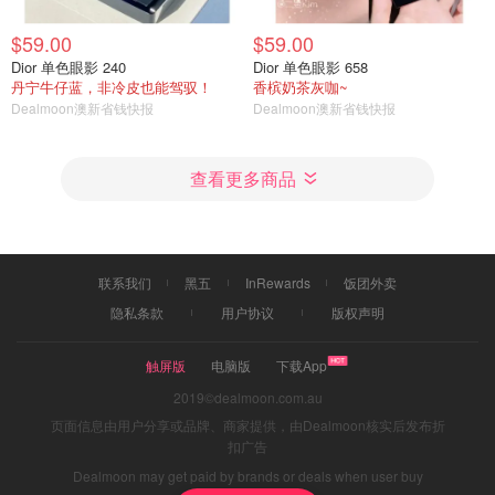
$59.00
$59.00
Dior 单色眼影 240
Dior 单色眼影 658
丹宁牛仔蓝，非冷皮也能驾驭！
香槟奶茶灰咖~
Dealmoon澳新省钱快报
Dealmoon澳新省钱快报
查看更多商品
联系我们
黑五
InRewards
饭团外卖
隐私条款
用户协议
版权声明
触屏版
电脑版
下载App
2019©dealmoon.com.au
页面信息由用户分享或品牌、商家提供，由Dealmoon核实后发布折
扣广告
Dealmoon may get paid by brands or deals when user buy
through links