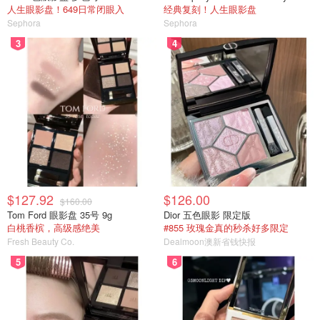
人生眼影盘！649日常闭眼入
经典复刻！人生眼影盘
Sephora
Sephora
3
4
$127.92
$126.00
$160.00
Tom Ford 眼影盘 35号 9g
Dior 五色眼影 限定版
白桃香槟，高级感绝美
#855 玫瑰金真的秒杀好多限定
Fresh Beauty Co.
Dealmoon澳新省钱快报
5
6