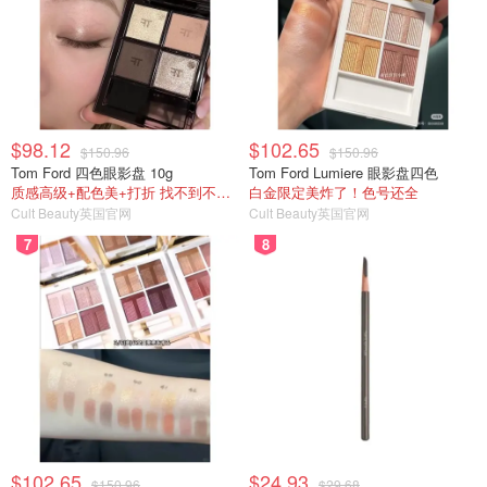
$98.12
$102.65
$150.96
$150.96
Tom Ford 四色眼影盘 10g
Tom Ford Lumiere 眼影盘四色
质感高级+配色美+打折 找不到不入手的理由
白金限定美炸了！色号还全
Cult Beauty英国官网
Cult Beauty英国官网
7
8
$102.65
$24.93
$150.96
$29.68