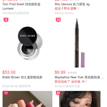
Tom Ford Soleil 四色眼影盘
Shu Uemura 砍刀眉笔 4g
Lumiere
就这个野生眉爽！
Cult Beauty英国官网
Beauty Amora
9
10
$53.00
$9.99
$19.99
Bobbi Brown 持久凝胶眼线胶
Maybelline New York 黑色眼线液 0.5g
那还说啥了 这价格 冲！
Bobbi Brown澳洲官网
Amazon澳洲亚马逊
11
12