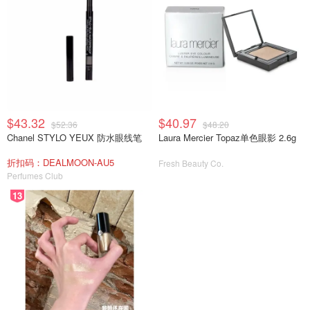
$43.32
$40.97
$52.36
$48.20
Chanel STYLO YEUX 防水眼线笔
Laura Mercier Topaz单色眼影 2.6g
折扣码：DEALMOON-AU5
Fresh Beauty Co.
Perfumes Club
13