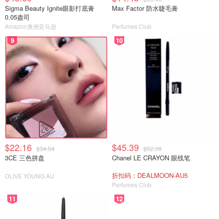
Sigma Beauty Ignite眼影打底膏
Max Factor 防水睫毛膏
0.05盎司
Amazon澳洲亚马逊
Perfumes Club
9
10
$22.16
$45.39
$34.54
$52.36
3CE 三色拼盘
Chanel LE CRAYON 眼线笔
折扣码：DEALMOON-AU5
OLIVE YOUNG AU
Perfumes Club
11
12