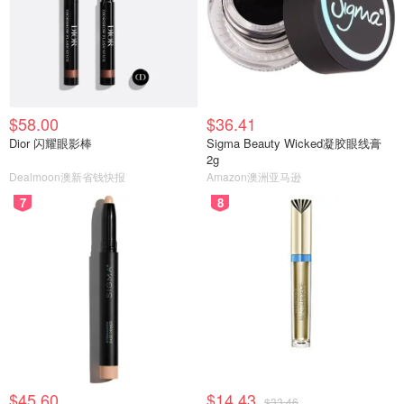
$58.00
$36.41
Dior 闪耀眼影棒
Sigma Beauty Wicked凝胶眼线膏
2g
Dealmoon澳新省钱快报
Amazon澳洲亚马逊
7
8
$45.60
$14.43
$33.46