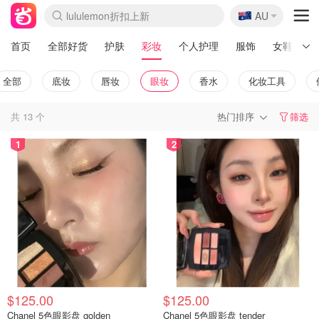
🇦🇺
lululemon折扣上新
AU
Sasa美妆护肤3.5折
SSENSE年中3折
FreshBeauty好价汇总
Cettire降价+叠9折
Farfetch折上8折
WWS Coles超市实拍
viagogo二手票捡漏
Myer清仓1折起
The Outnet奢牌1折起
David Jones 3折起
Flannels大牌1折
Perfumes Club护肤1折
AMIRO返校季6.2折
Oweek抽奖送Airpods
Amazon折扣汇总
eToro入金$200送$50
Amazon数码好物
ICONIC本周7.5折
ThedoubleF高奢地板价
Moose Knuckles 6折
丝芙兰5折起
EUFY官网3.7折起
Selenichast首饰2折
Trip机票酒店促销
YSL送5件彩妆礼
Amazon家居好物
BIGBANG巡演开票
David Jones时尚3折
Amazon美妆护肤
雅漾大喷$8
过敏原检测盒$33
伊索独家赠50ml沐浴露
科颜氏清仓3折
SEALIFE海洋馆门票6折
丝塔芙大白罐$16
订阅Newsletter送香薰
Cult Beauty 6.8折
Harrods圣诞日历2.3折
LN-CC奢牌私促3折
d'Alba空姐喷雾$16
EVE LOM套装逆天2折
Bernardelli独家4折
Adore Beauty 6折起
CT圣诞日历
Mytheresa奢品2.7折
Luxury Escapes 9折
Currentbody美容仪9折
卡诗9折+赠4件礼
MOON Garden Live
ALLSAINTS美衣3折
Roborock扫地机3.7折
Tingo Life水杯$24
Valentino官网5折
CR洗发护发6.3折
首页
全部好货
护肤
彩妆
个人护理
服饰
女鞋
全部
底妆
唇妆
眼妆
香水
化妆工具
共
13
个
热门排序
筛选
1
2
$125.00
$125.00
Chanel 5色眼影盘 golden
Chanel 5色眼影盘 tender