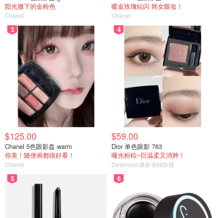
阳光撒下的金粉色
暖金玫瑰钻闪 韩女眼妆！
Chanel
Chanel
3
4
$125.00
$59.00
Chanel 5色眼影盘 warm
Dior 单色眼影 763
你美！随便画都很好看！
哑光粉棕~巨温柔又消肿！
Chanel
Dealmoon澳新省钱快报
5
6