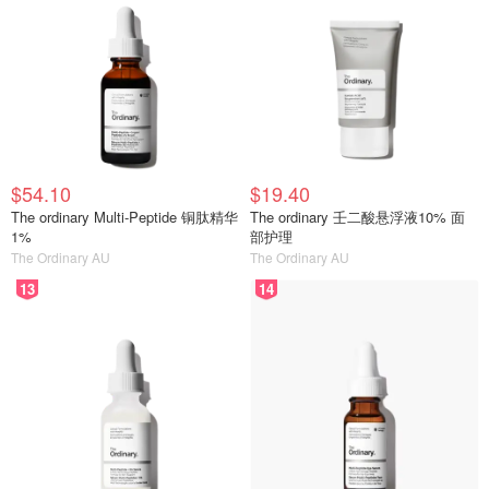
$54.10
$19.40
The ordinary Multi-Peptide 铜肽精华
The ordinary 壬二酸悬浮液10% 面
1%
部护理
The Ordinary AU
The Ordinary AU
13
14