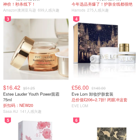
神价！秒杀线下！
今年选品夯爆了！护肤全线都很绝
Amazon澳洲亚马逊
699人感兴趣
Harrods
275人感兴趣
3
4
$16.42
£56.00
$51.25
£140.00
Estee Lauder Youth Power面霜
Eve Lom 卸妆护肤套装
75ml
总价值£206=2.7折! 闭眼冲这套
折扣码：NEW20
EVE LOM
Sasa AU
141人感兴趣
5
6