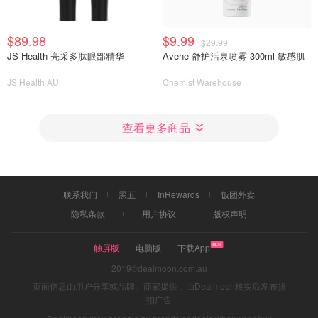
$89.98
$9.99
$29.99
JS Health 亮采多肽眼部精华
Avene 舒护活泉喷雾 300ml 敏感肌
JS Health AU
Chemist Warehouse
查看更多商品
联系我们
黑五
InRewards
饭团外卖
隐私条款
用户协议
版权声明
触屏版
电脑版
下载App
2019©dealmoon.com.au
页面信息由用户分享或品牌、商家提供，由Dealmoon核实后发布折
扣广告