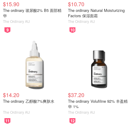
$15.90
$10.70
The ordinary 玻尿酸2% B5 面部精
The ordinary Natural Moisturizing
华
Factors 保湿面霜
The Ordinary AU
The Ordinary AU
9
10
$14.20
$37.20
The ordinary 乙醇酸7%爽肤水
The ordinary Volufiline 92% 丰盈精
华 1%
The Ordinary AU
The Ordinary AU
11
12