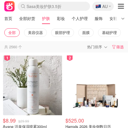
🇦🇺
Sasa美妆护肤3.5折
AU
lululemon折扣上新
SSENSE年中3折
FreshBeauty好价汇总
Cettire降价+叠9折
WWS Coles超市实拍
viagogo二手票捡漏
Myer超级周末1折
The Outnet奢牌1折起
David Jones 3折起
Flannels大牌1折
Perfumes Club护肤1折
AMIRO返校季6.2折
Amazon折扣汇总
eToro入金$200送$50
Amazon数码好物
ICONIC本周7.5折
ThedoubleF高奢地板价
Moose Knuckles 6折
丝芙兰5折起
EUFY官网3.7折起
Selenichast首饰2折
Trip机票酒店促销
YSL送5件彩妆礼
Amazon家居好物
Amazon美妆护肤
雅漾大喷$8
过敏原检测盒$33
伊索独家赠50ml沐浴露
科颜氏清仓3折
SEALIFE海洋馆门票6折
丝塔芙大白罐$16
订阅Newsletter送香薰
Cult Beauty 6.8折
Harrods圣诞日历2.3折
LN-CC奢牌私促3折
d'Alba空姐喷雾$16
EVE LOM套装逆天2折
Bernardelli独家4折
Adore Beauty 6折起
CT圣诞日历
Mytheresa奢品2.7折
Luxury Escapes 9折
Currentbody美容仪9折
MOON Garden Live
Roborock扫地机3.7折
Tingo Life水杯$24
Valentino官网5折
CR洗发护发6.3折
修丽可套装7.4折
Myer彩妆2件7折
GANNI官网4.5折
Stylevana韩妆4折
Tessabit高奢8.5折
OGX洗护4折
Amazon阿德莱德次日达
卡诗8.5折+赠礼
Philips Hue灯具8折
首页
全部好货
护肤
彩妆
个人护理
服饰
女鞋
全部
美容仪器
眼部护理
面膜
基础护理
共
2560
个
热门排序
筛选
1
2
$8.99
$525.00
$29.99
Avene 活泉保湿喷雾300ml
Harrods 2026 美妆倒数日历