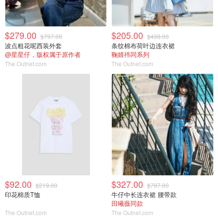
$279.00
$205.00
$797.00
$498.00
波点粗花呢西装外套
条纹棉布荷叶边连衣裙
@星星仔，版权属于原作者
鞠婧祎同系列
The Outnet.com
The Outnet.com
$92.00
$327.00
$219.00
$797.00
印花棉质T恤
牛仔中长连衣裙 腰带款
田曦薇同款
The Outnet.com
The Outnet.com