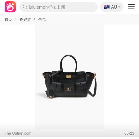
lululemon折扣上新
🇦🇺
AU
Sasa美妆护肤3.5折
SSENSE年中3折
FreshBeauty好价汇总
Cettire降价+叠9折
Farfetch折上8折
WWS Coles超市实拍
viagogo二手票捡漏
Myer清仓1折起
The Outnet奢牌1折起
David Jones 3折起
Flannels大牌1折
Perfumes Club护肤1折
AMIRO返校季6.2折
Oweek抽奖送Airpods
Amazon折扣汇总
eToro入金$200送$50
Amazon数码好物
ICONIC本周7.5折
ThedoubleF高奢地板价
Moose Knuckles 6折
丝芙兰5折起
EUFY官网3.7折起
Selenichast首饰2折
Trip机票酒店促销
YSL送5件彩妆礼
Amazon家居好物
BIGBANG巡演开票
David Jones时尚3折
Amazon美妆护肤
雅漾大喷$8
过敏原检测盒$33
伊索独家赠50ml沐浴露
科颜氏清仓3折
SEALIFE海洋馆门票6折
丝塔芙大白罐$16
订阅Newsletter送香薰
Cult Beauty 6.8折
Harrods圣诞日历2.3折
LN-CC奢牌私促3折
d'Alba空姐喷雾$16
EVE LOM套装逆天2折
Bernardelli独家4折
Adore Beauty 6折起
CT圣诞日历
Mytheresa奢品2.7折
Luxury Escapes 9折
Currentbody美容仪9折
MOON Garden Live
ALLSAINTS美衣3折
Roborock扫地机3.7折
Tingo Life水杯$24
Valentino官网5折
CR洗发护发6.3折
首页
抢好货
包包
The Outnet.com
06-23