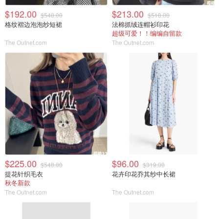
$192.00
$213.00
$548.00
$518.00
格纹褶边泡泡纱短裙
法棉抓绒连帽衫印花
超级可爱！！编编自留款
The Outnet.com
The Outnet.com
$225.00
$96.00
$548.00
$319.00
提花针织毛衣
花卉印花乔其纱中长裙
秋冬新款
The Outnet.com
The Outnet.com