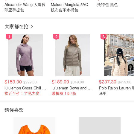
Alexander Wang 人造拉
Maison Margiela 5AC
托特包 黑色
菲亚手提包
帆布皮革水桶包
大家都在抢
1
2
3
$159.00
$189.00
$237.30
$299.00
$349.00
$419.00
lululemon Cross Chill 女士运动外套
lululemon Down and Around 羽绒夹克
Polo Ralph Lauren
接近半价！罕见力度
暖揭灰！5.4折
马甲
猜你喜欢