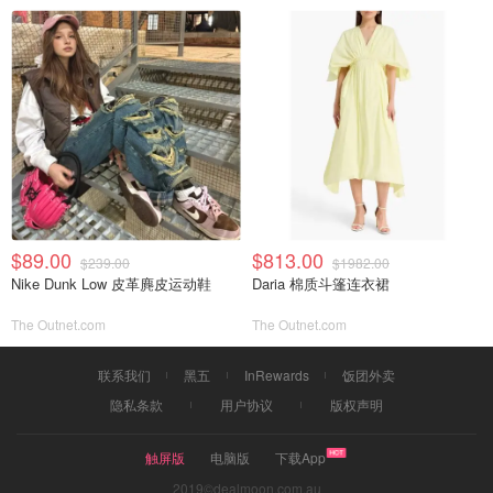
$89.00
$813.00
$239.00
$1982.00
Nike Dunk Low 皮革麂皮运动鞋
Daria 棉质斗篷连衣裙
The Outnet.com
The Outnet.com
联系我们
黑五
InRewards
饭团外卖
隐私条款
用户协议
版权声明
触屏版
电脑版
下载App
2019©dealmoon.com.au