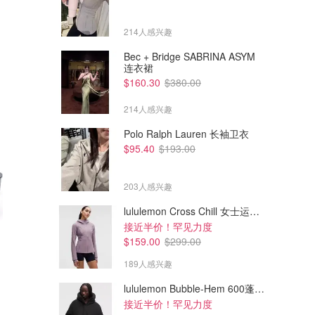
214人感兴趣
Bec + Bridge SABRINA ASYM
连衣裙
$160.30
$380.00
214人感兴趣
Polo Ralph Lauren 长袖卫衣
$95.40
$193.00
203人感兴趣
lululemon Cross Chill 女士运动外套
接近半价！罕见力度
$75.99
$141.53
$129.99
$189.99
$159.00
$299.00
9件锅具套装 白色
陶瓷锅具套装 可拆手柄 17件
杏仁米色
189人感兴趣
Amazon澳洲亚马逊
Amazon澳洲亚马逊
lululemon Bubble-Hem 600蓬松羽绒夹克
接近半价！罕见力度