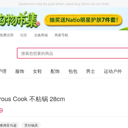
Dealmoon may be paid when users buy items via our links.
免费试用
社区
兑换商城
商家导航
护理
服饰
女鞋
配饰
包包
男士
运动户外
rous Cook 不粘锅 28cm
9
on澳洲亚马逊
烹饪锅具