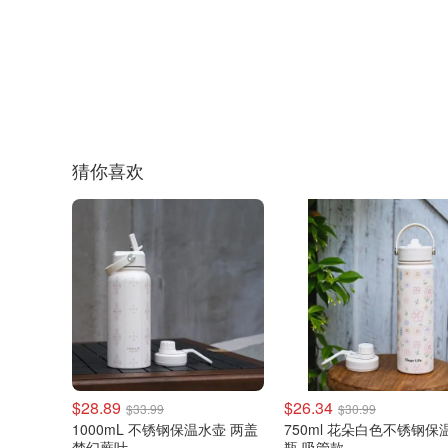
猜你喜欢
$28.89
$26.34
$33.99
$30.99
1000mL 不锈钢保温水壶 两盖
750ml 花朵白色不锈钢保
梦幻蕨叶
瓶 吸管款