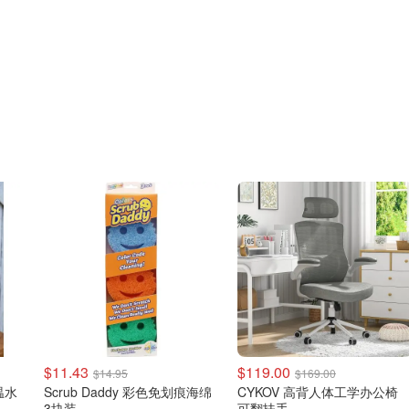
$11.43
$119.00
$14.95
$169.00
温水
Scrub Daddy 彩色免划痕海绵
CYKOV 高背人体工学办公椅
3块装
可翻扶手