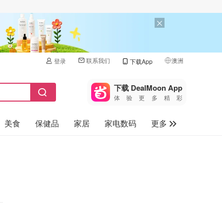
联系我们
澳洲
登录
下载App
🇺🇸
美国
下载 DealMoon App
体验更多精彩
🇨🇳
中国
美食
保健品
家居
家电数码
更多
🇨🇦
加拿大
🇬🇧
汽车
英国
旅游
🇩🇪
德国
母婴儿童
🇫🇷
法国
🇮🇹
意大利