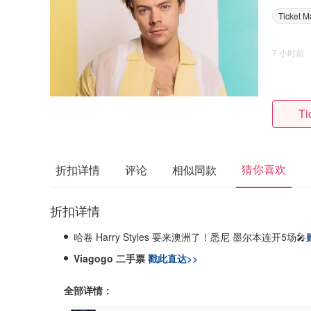
Ticket M
7 小时前
Ti
猜你喜欢
折扣详情
评论
相似同款
折扣详情
哈卷 Harry Styles 要来澳洲了！悉尼 墨尔本连开5场🎤
Viagogo 二手票
戳此直达>>
全部详情：