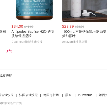
$34.00
$28.89
$41.00
$33.99
粉 微粉
Antipodes Baptise H2O 透明
1000mL 不锈钢保温水壶 两盖
质酸保湿凝胶
梦幻蕨叶
Dealmoon澳新省钱快报
Amazon澳洲亚马逊
版权声明
国省钱快报
|
法国省钱快报
|
德国打折网
|
黑五
|
InRewards
|
饭团
核实后发布折扣广告