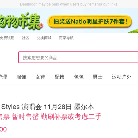
Dealmoon may be paid when users buy items via our links.
免费试用
社区
兑换商城
商家导航
护理
服饰
女鞋
配饰
包包
男士
运动户外
y Styles 演唱会 11月28日 墨尔本
售票 暂时售罄 勤刷补票或考虑二手
00