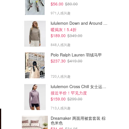
$56.00
$80.00
971人感兴趣
lululemon Down and Around 羽绒夹克
暖揭灰！5.4折
$189.00
$349.00
848人感兴趣
Polo Ralph Lauren 羽绒马甲
$237.30
$419.00
720人感兴趣
lululemon Cross Chill 女士运动外套
接近半价！罕见力度
$159.00
$299.00
713人感兴趣
Dreamaker 两面用被套套装 棕
色米色
$31.46
$34.95