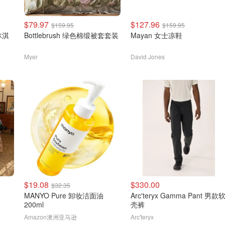
$79.97
$127.96
$159.95
$159.95
冰淇
Bottlebrush 绿色棉缎被套套装
Mayan 女士凉鞋
Myer
David Jones
$19.08
$330.00
$32.35
MANYO Pure 卸妆洁面油
Arc'teryx Gamma Pant 男款
200ml
壳裤
Amazon澳洲亚马逊
Arc'teryx