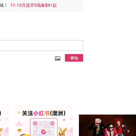
 2城！
11-12月连开5场🎤$91起
评论