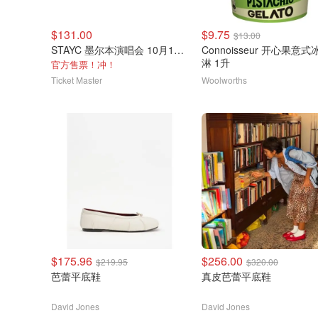
$131.00
$9.75
$13.00
STAYC 墨尔本演唱会 10月16日
Connoisseur 开心果意式
淋 1升
官方售票！冲！
Ticket Master
Woolworths
$175.96
$256.00
$219.95
$320.00
芭蕾平底鞋
真皮芭蕾平底鞋
David Jones
David Jones