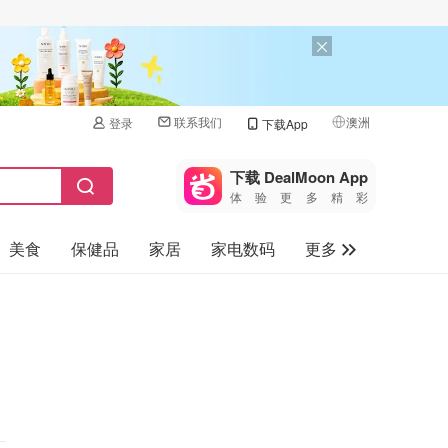
联系我们
澳洲
登录
下载App
🇺🇸
美国
下载 DealMoon App
体验更多精彩
🇨🇳
中国
美食
保健品
家居
家电数码
更多
🇨🇦
加拿大
🇬🇧
汽车
英国
旅游
🇩🇪
德国
母婴儿童
🇫🇷
法国
🇮🇹
意大利