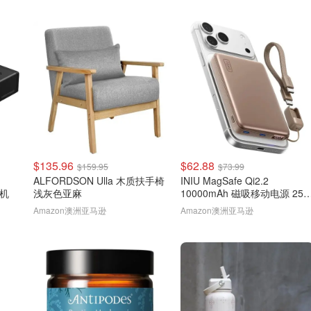
$135.96
$62.88
$159.95
$73.99
ALFORDSON Ulla 木质扶手椅
INIU MagSafe Qi2.2
主机
浅灰色亚麻
10000mAh 磁吸移动电源 25
棕色
Amazon澳洲亚马逊
Amazon澳洲亚马逊