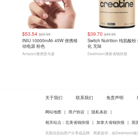
$53.54
$39.70
$62.99
$49.95
INIU 10000mAh 45W 便携移
Switch Nutrition 纯肌酸
动电源 粉色
化 无味
Amazon澳洲亚马逊
Dealmoon澳新省钱快报
关于我们
联系我们
免责声明
网站地图
|
用户协议
|
隐私条款
|
相关站点：
北美省钱快报
|
加拿大省钱快报
|
英
页面信息由用户分享或品牌、商家提供，由Dealmoon