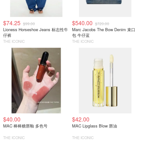
$74.25
$540.00
$99.00
$720.00
Lioness Horseshoe Jeans 标志性牛
Marc Jacobs The Bow Denim 束口
仔裤
包 牛仔蓝
THE ICONIC
THE ICONIC
$40.00
$42.00
MAC 棒棒糖唇釉 多色号
MAC Lipglass Blow 唇油
THE ICONIC
THE ICONIC