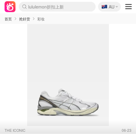
🇦🇺
Sasa美妆护肤3.5折
AU
lululemon折扣上新
SSENSE年中2.5折
FreshBeauty好价汇总
Cettire降价+叠9折
WWS Coles超市实拍
viagogo二手票捡漏
Myer超级周末
The Outnet奢牌1折起
David Jones 3折起
Flannels大牌1折
Perfumes Club护肤1折
AMIRO面罩$251
Amazon折扣汇总
eToro入金$200送$50
Amazon数码好物
ICONIC本周7.5折
ThedoubleF高奢地板价
Moose Knuckles 6折
丝芙兰5折起
EUFY摄像头$98
Selenichast首饰2折
Trip机票酒店促销
YSL送5件彩妆礼
Amazon家居好物
Amazon美妆护肤
雅漾大喷$8
过敏原检测盒$33
伊索独家赠50ml沐浴露
科颜氏高保湿面霜$29
SEALIFE海洋馆门票6折
丝塔芙大白罐$16
订阅Newsletter送香薰
Cult Beauty 6.8折
Harrods圣诞日历$525
LN-CC奢牌私促3折
d'Alba空姐喷雾$16
EVE LOM套装£56
Bernardelli独家4折
Adore Beauty 6折起
CT圣诞日历
Mytheresa奢品2.7折
Luxury Escapes 9折
Currentbody美容仪$881
MOON Garden Live
Roborock扫地机$649
Tingo Life水杯$24
Valentino官网5折
CR洗护套装$23
修丽可4件套$159
Myer彩妆2件7折
GANNI官网4.5折
Stylevana韩妆4折
Tessabit高奢8.5折
OGX洗发水$11
Amazon阿德莱德次日达
卡诗8.5折+赠礼
Philips Hue灯具8折
首页
抢好货
彩妆
THE ICONIC
06-23