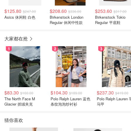
$125.80
$208.60
$253.60
$247.00
$336.00
$317.00
Asics 休闲鞋 白色
Birkenstock London
Birkenstock Tokio
Regular 休闲中性款
Regular 平底鞋
大家都在抢
1
2
3
$83.30
$104.30
$237.30
$160.00
$189.00
$419.00
The North Face M
Polo Ralph Lauren 蓝色
Polo Ralph Lauren
Glacier 抓绒夹克
条纹泡泡纱衬衫
马甲
猜你喜欢