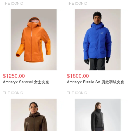
THE ICONIC
THE ICONIC
$1250.00
$1800.00
Arc'teryx Sentinel 女士夹克
Arc'teryx Fissile SV 男款羽绒夹克
THE ICONIC
THE ICONIC