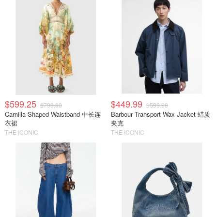
$599.25
$449.99
$799.00
$599.99
Camilla Shaped Waistband 中长连
Barbour Transport Wax Jacket 蜡质
衣裙
夹克
THE ICONIC
THE ICONIC