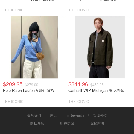
THE ICONIC
THE ICONIC
$209.25
$344.96
$279.00
$459.95
Polo Ralph Lauren V领针织衫
Carhartt WIP Michigan 夹克外套
THE ICONIC
THE ICONIC
联系我们
黑五
InRewards
饭团外卖
隐私条款
用户协议
版权声明