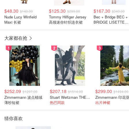
$48.30
$125.30
$167.30
$140.00
$299.00
$340.00
Nude Lucy Winfield
Tommy Hilfiger Jersey
Bec + Bridge BEC +
Maxi 长裙
高领迷你针织连衣裙
BRIDGE LISETTE
TWIST 迷你连衣裙
大家都在抢
1
2
3
$252.09
$207.18
$299.00
$1297.00
$1514.00
$1494.00
Zimmermann 波点植绒
Stuart Weitzman THE OUTNET 麂皮过膝靴 黑色
薄纱短裙
热巴同款
出片神裙
猜你喜欢