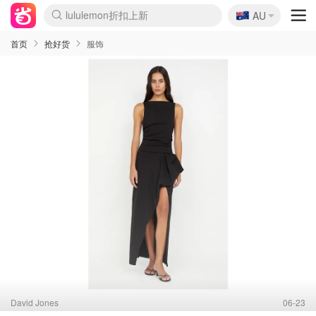
🇦🇺
Sasa美妆护肤3.5折
AU
lululemon折扣上新
SSENSE年中2.5折
FreshBeauty好价汇总
Cettire降价+叠9折
WWS Coles超市实拍
viagogo二手票捡漏
Myer超级周末
The Outnet奢牌1折起
David Jones 3折起
Flannels大牌1折
Perfumes Club护肤1折
AMIRO面罩$251
Amazon折扣汇总
eToro入金$200送$50
Amazon数码好物
ICONIC本周7.5折
ThedoubleF高奢地板价
Moose Knuckles 6折
丝芙兰5折起
EUFY摄像头$98
Selenichast首饰2折
Trip机票酒店促销
YSL送5件彩妆礼
Amazon家居好物
Amazon美妆护肤
雅漾大喷$8
过敏原检测盒$33
伊索独家赠50ml沐浴露
科颜氏高保湿面霜$29
SEALIFE海洋馆门票6折
丝塔芙大白罐$16
订阅Newsletter送香薰
Cult Beauty 6.8折
Harrods圣诞日历$525
LN-CC奢牌私促3折
d'Alba空姐喷雾$16
EVE LOM套装£56
Bernardelli独家4折
Adore Beauty 6折起
CT圣诞日历
Mytheresa奢品2.7折
Luxury Escapes 9折
Currentbody美容仪$881
MOON Garden Live
Roborock扫地机$649
Tingo Life水杯$24
Valentino官网5折
CR洗护套装$23
修丽可4件套$159
Myer彩妆2件7折
GANNI官网4.5折
Stylevana韩妆4折
Tessabit高奢8.5折
OGX洗发水$11
Amazon阿德莱德次日达
卡诗8.5折+赠礼
Philips Hue灯具8折
首页
抢好货
服饰
David Jones
06-23