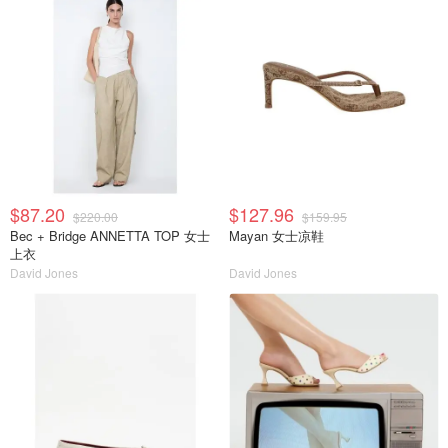
$87.20
$127.96
$220.00
$159.95
Bec + Bridge ANNETTA TOP 女士
Mayan 女士凉鞋
上衣
David Jones
David Jones