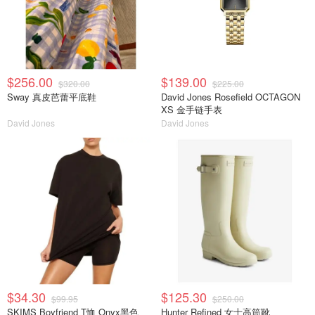
$256.00
$139.00
$320.00
$225.00
Sway 真皮芭蕾平底鞋
David Jones Rosefield OCTAGON
XS 金手链手表
David Jones
David Jones
$34.30
$125.30
$99.95
$250.00
SKIMS Boyfriend T恤 Onyx黑色
Hunter Refined 女士高筒靴