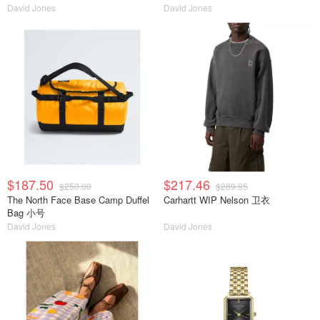
David Jones
David Jones
$187.50
$217.46
$250.00
$289.95
The North Face Base Camp Duffel
Carhartt WIP Nelson 卫衣
Bag 小号
David Jones
David Jones