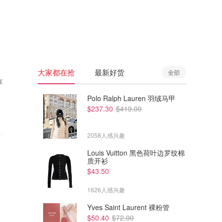
🇦🇺
澳洲
🇳🇿
新西兰
大家都在抢
最新好货
全部
享
Polo Ralph Lauren 羽绒马甲
$237.30
$419.00
2058人感兴趣
Louis Vuitton 黑色荷叶边罗纹棉
质开衫
$43.50
1626人感兴趣
Yves Saint Laurent 裸粉管
$50.40
$72.00