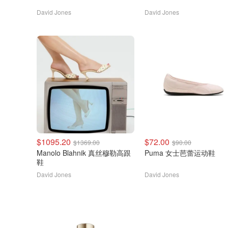
David Jones
David Jones
$1095.20
$72.00
$1369.00
$90.00
Manolo Blahnik 真丝穆勒高跟
Puma 女士芭蕾运动鞋
鞋
David Jones
David Jones