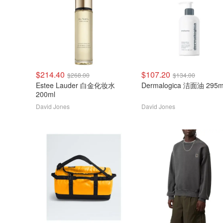
$214.40
$107.20
$268.00
$134.00
Estee Lauder 白金化妆水
Dermalogica 洁面油 295m
200ml
David Jones
David Jones