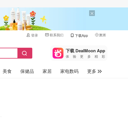
联系我们
澳洲
登录
下载App
🇺🇸
美国
下载 DealMoon App
体验更多精彩
🇨🇳
中国
美食
保健品
家居
家电数码
更多
🇨🇦
加拿大
🇬🇧
汽车
英国
旅游
🇩🇪
德国
母婴儿童
🇫🇷
法国
🇮🇹
意大利