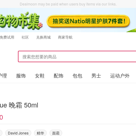
Dealmoon may be paid when users buy items via our links.
免费试用
社区
兑换商城
商家导航
护理
服饰
女鞋
配饰
包包
男士
运动户外
Clinique 晚霜 50ml
0
David Jones
精华
面霜