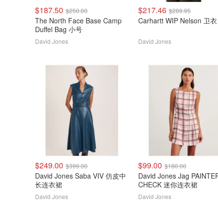
$187.50
$217.46
$250.00
$289.95
The North Face Base Camp
Carhartt WIP Nelson 卫衣
Duffel Bag 小号
David Jones
David Jones
$249.00
$99.00
$399.00
$180.00
David Jones Saba VIV 仿皮中
David Jones Jag PAINTE
长连衣裙
CHECK 迷你连衣裙
David Jones
David Jones