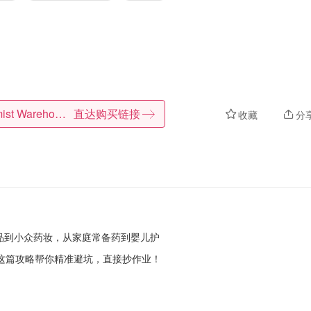
Chemist Warehouse
直达购买链接
收藏
分
，从保健品到小众药妆，从家庭常备药到婴儿护
这篇攻略帮你精准避坑，直接抄作业！