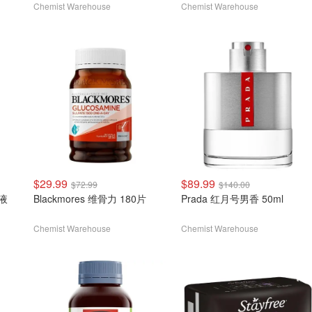
Chemist Warehouse
Chemist Warehouse
$29.99
$89.99
$72.99
$140.00
华液
Blackmores 维骨力 180片
Prada 红月号男香 50ml
Chemist Warehouse
Chemist Warehouse