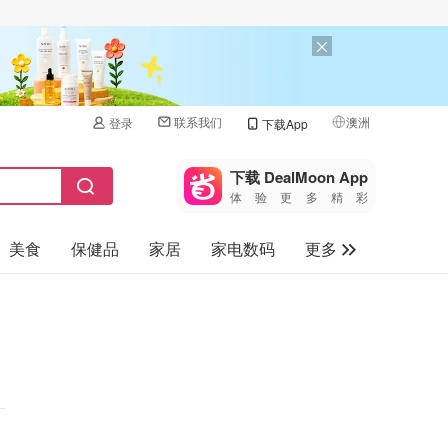
联系我们
澳洲
登录
下载App
🇺🇸
美国
下载 DealMoon App
体验更多精彩
🇨🇳
中国
美食
保健品
家居
家电数码
更多
🇨🇦
加拿大
🇬🇧
汽车
英国
旅游
🇩🇪
德国
母婴儿童
🇫🇷
法国
🇮🇹
意大利