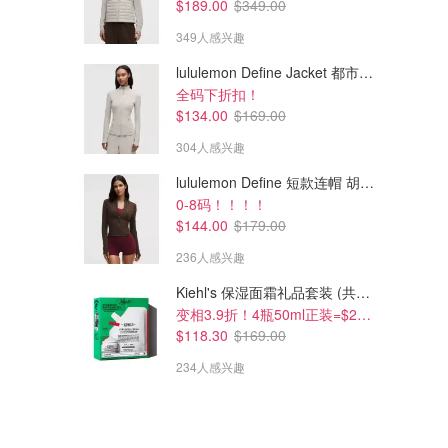
$189.00
$349.00
349人感兴趣
lululemon Define Jacket 都市沙棕
全码下折扣！
$134.00
$169.00
$8.99
$9.49
$9.99
$9.95
304人感兴趣
First Aid Beauty Stop Itch 止痒
Stingose 止痒修复凝胶
药膏
lululemon Define 短款连帽 胡桃棕
Chemist Warehouse
Chemist Warehouse
0-8码！！！！
$144.00
$179.00
236人感兴趣
Kiehl's 保湿面霜礼品套装 (共200ml)
变相3.9折！4瓶50ml正装=$29/瓶
$118.30
$169.00
234人感兴趣