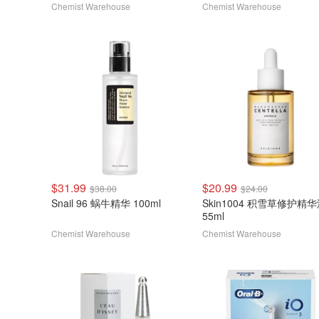
Chemist Warehouse
Chemist Warehouse
$31.99
$20.99
$38.00
$24.00
Snail 96 蜗牛精华 100ml
Skin1004 积雪草修护精
55ml
Chemist Warehouse
Chemist Warehouse