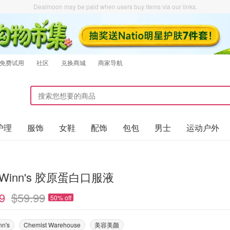
Dealmoon may be paid when users buy items via our links.
免费试用
社区
兑换商城
商家导航
护理
服饰
女鞋
配饰
包包
男士
运动户外
LeWinn's 胶原蛋白口服液
9
$59.99
50% off
nn's
Chemist Warehouse
美容美颜