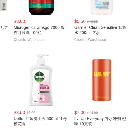
$8.00
$5.50
$10.99
水 无防
Microgenics Ginkgo 7000 银
Garnier Clean Sensitive 卸妆
杏叶胶囊 100粒
水 200ml 防水
Chemist Warehouse
Chemist Warehouse
$3.50
$7.00
$7.00
$14.99
Dettol 抑菌洗手液 500ml 牡丹
Lvl Up Everyday 补水冲剂 橙
樱花香
味 10支装