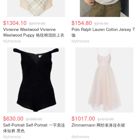
$1304.10
$154.80
$2070.00
$215.00
Vivienne Westwood Vivienne
Polo Ralph Lauren Cotton Jersey T
Westwood Puppy 格纹棉混纺上衣
恤
Mytheresa
Mytheresa
$630.00
$1017.00
$1000.00
$1615.00
Self-Portrait Self-Portrait 一字肩连
Zimmermann 网纱束身连衣裙
体短裤 黑色
Mytheresa
Mytheresa