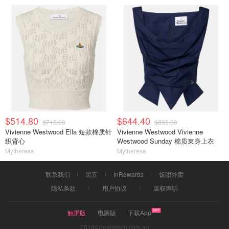
$514.80
$644.40
$715.00
$895.00
Vivienne Westwood Ella 短款棉质针
Vivienne Westwood Vivienne
织背心
Westwood Sunday 棉质束身上衣
Mytheresa
Mytheresa
联系我们
黑五
InRewards
饭团外卖
隐私条款
用户协议
版权声明
触屏版
电脑版
下载App
2019©dealmoon.com.au