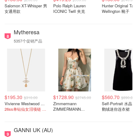
Salomon XT-Whisper 男
Polo Ralph Lauren
Hunter Original Tall
女通用款
ICONIC Twill 夹克
Wellington 靴子
Mytheresa
8
5357个促销产品
$195.30
$1728.90
$560.70
$310.00
$2745.00
$890.00
Vivienne Westwood Orb 镶饰项链
Zimmermann
Self-Portrait 水
26ss单钻仙女泪项链 买到就是赚到！
ZIMMERMANN
鹅绒迷你连衣裙
Carousel 花卉真丝亚麻
连衣裙
GANNI UK (AU)
9