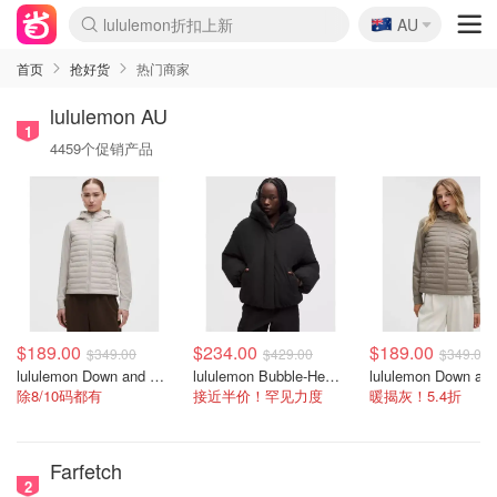
🇦🇺
Sasa美妆护肤3.5折
AU
lululemon折扣上新
SSENSE年中3折
FreshBeauty好价汇总
Cettire降价+叠9折
Farfetch折上8折
WWS Coles超市实拍
viagogo二手票捡漏
Myer清仓1折起
The Outnet奢牌1折起
David Jones 3折起
Flannels大牌1折
Perfumes Club护肤1折
AMIRO返校季6.2折
Oweek抽奖送Airpods
Amazon折扣汇总
eToro入金$200送$50
Amazon数码好物
ICONIC本周7.5折
ThedoubleF高奢地板价
Moose Knuckles 6折
丝芙兰5折起
EUFY官网3.7折起
Selenichast首饰2折
Trip机票酒店促销
YSL送5件彩妆礼
Amazon家居好物
BIGBANG巡演开票
David Jones时尚3折
Amazon美妆护肤
雅漾大喷$8
过敏原检测盒$33
伊索独家赠50ml沐浴露
科颜氏清仓3折
SEALIFE海洋馆门票6折
丝塔芙大白罐$16
订阅Newsletter送香薰
Cult Beauty 6.8折
Harrods圣诞日历2.3折
LN-CC奢牌私促3折
d'Alba空姐喷雾$16
EVE LOM套装逆天2折
Bernardelli独家4折
Adore Beauty 6折起
CT圣诞日历
Mytheresa奢品2.7折
Luxury Escapes 9折
Currentbody美容仪9折
卡诗9折+赠4件礼
MOON Garden Live
ALLSAINTS美衣3折
首页
抢好货
热门商家
lululemon AU
1
4459个促销产品
$189.00
$234.00
$189.00
$349.00
$429.00
$349.00
lululemon Down and Around 羽绒夹克
lululemon Bubble-Hem 600蓬松羽绒夹克
除8/10码都有
接近半价！罕见力度
暖揭灰！5.4折
Farfetch
2