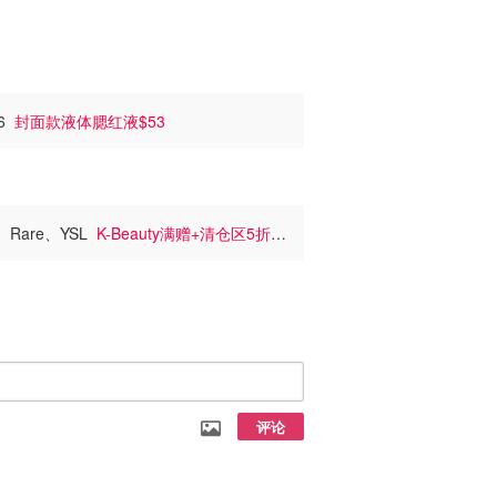
56
封面款液体腮红液$53
I、Rare、YSL
K-Beauty满赠+清仓区5折
评论