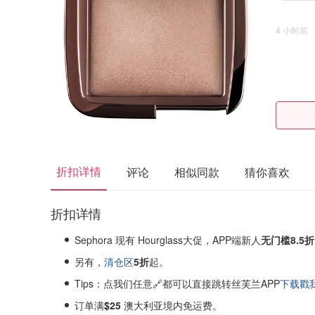
4 小时前
折扣详情
评论
相似同款
猜你喜欢
折扣详情
Sephora 现有 Hourglass大促，
APP端
新人
无门槛8.5折
另有，
清仓区
5折
起。
Tips：点我们任意🔗都可以直接跳转丝芙兰APP
下载戳我
订单满
$25
澳大利亚境内免运费。