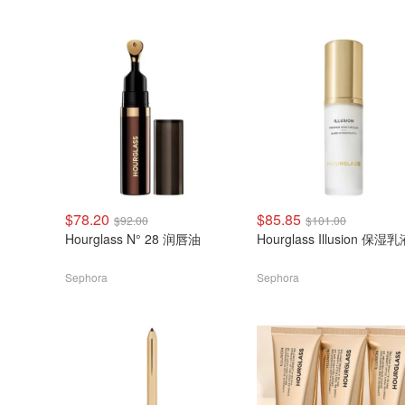
$78.20
$85.85
$92.00
$101.00
Hourglass N° 28 润唇油
Hourglass Illusion 保湿
Sephora
Sephora