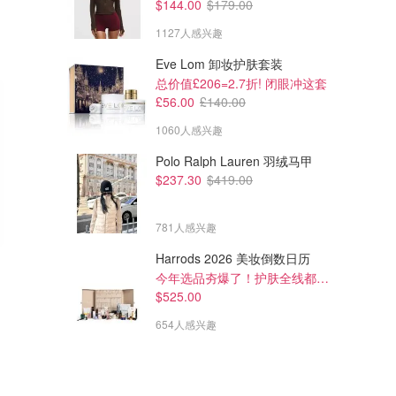
$144.00
$179.00
1127人感兴趣
Eve Lom 卸妆护肤套装
总价值£206=2.7折! 闭眼冲这套
£56.00
£140.00
1060人感兴趣
Polo Ralph Lauren 羽绒马甲
$237.30
$419.00
781人感兴趣
Harrods 2026 美妆倒数日历
$53.55
$43.35
$63.00
$51.00
今年选品夯爆了！护肤全线都很绝
Hourglass 液体腮红 多色号
Hourglass 单色腮红 Mini
$525.00
气血感美女的长期主义选择！
Sephora
Sephora
654人感兴趣