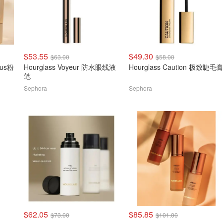
$53.55
$49.30
$63.00
$58.00
nous粉
Hourglass Voyeur 防水眼线液
Hourglass Caution 极致睫毛
笔
Sephora
Sephora
$62.05
$85.85
$73.00
$101.00