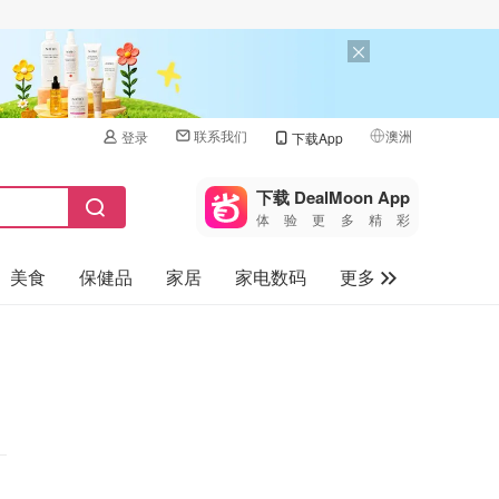
联系我们
澳洲
登录
下载App
🇺🇸
美国
下载 DealMoon App
体验更多精彩
🇨🇳
中国
美食
保健品
家居
家电数码
更多
🇨🇦
加拿大
🇬🇧
汽车
英国
旅游
🇩🇪
德国
母婴儿童
🇫🇷
法国
🇮🇹
意大利