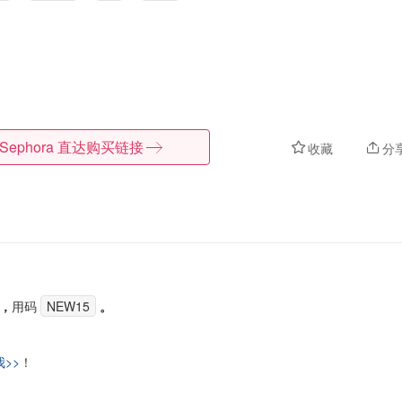
Sephora
直达购买链接
收藏
分
，
用码
NEW15
。
>>
！