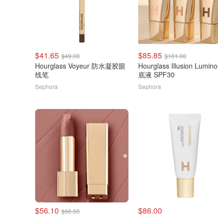
$41.65
$85.85
$49.00
$101.00
Hourglass Voyeur 防水凝胶眼
Hourglass Illusion Lumi
线笔
底液 SPF30
Sephora
Sephora
$56.10
$86.00
$66.00