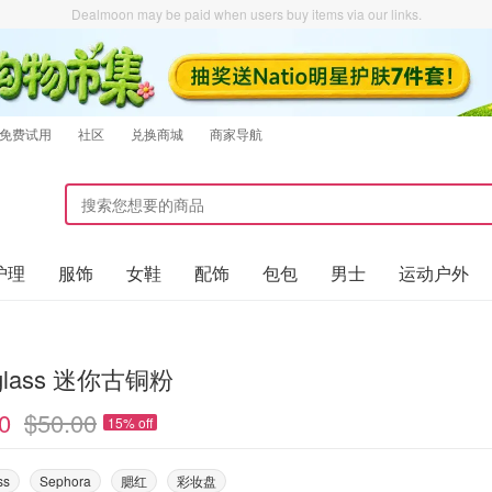
Dealmoon may be paid when users buy items via our links.
免费试用
社区
兑换商城
商家导航
护理
服饰
女鞋
配饰
包包
男士
运动户外
rglass 迷你古铜粉
0
$50.00
15% off
ss
Sephora
腮红
彩妆盘