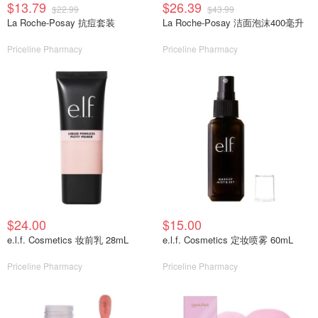
$13.79
$26.39
$22.99
$43.99
La Roche-Posay 抗痘套装
La Roche-Posay 洁面泡沫400毫升
Priceline Pharmacy
Priceline Pharmacy
$24.00
$15.00
e.l.f. Cosmetics 妆前乳 28mL
e.l.f. Cosmetics 定妆喷雾 60mL
Priceline Pharmacy
Priceline Pharmacy