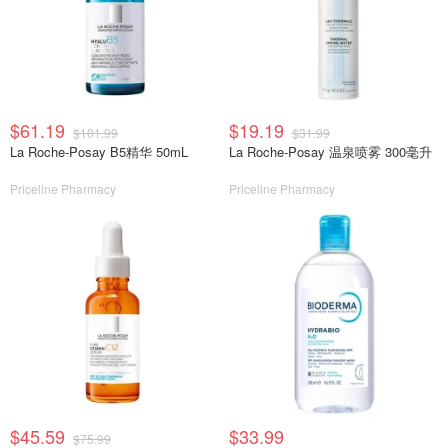
$61.19
$19.19
$101.99
$31.99
La Roche-Posay B5精华 50mL
La Roche-Posay 温泉喷雾 300毫升
Priceline Pharmacy
Priceline Pharmacy
$45.59
$33.99
$75.99