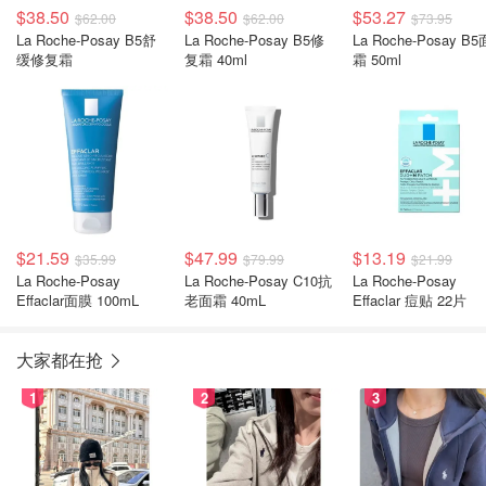
$38.50
$38.50
$53.27
$62.00
$62.00
$73.95
La Roche-Posay B5舒
La Roche-Posay B5修
La Roche-Posay B5
缓修复霜
复霜 40ml
霜 50ml
$21.59
$47.99
$13.19
$35.99
$79.99
$21.99
La Roche-Posay
La Roche-Posay C10抗
La Roche-Posay
Effaclar面膜 100mL
老面霜 40mL
Effaclar 痘贴 22片
大家都在抢
1
2
3