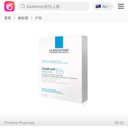
lululemon折扣上新
🇦🇺
AU
Sasa美妆护肤3.5折
SSENSE年中2.5折
FreshBeauty好价汇总
Cettire降价+叠9折
WWS Coles超市实拍
viagogo二手票捡漏
Myer折扣汇总
The Outnet奢牌1折起
David Jones 3折起
Flannels大牌1折
Perfumes Club护肤1折
AMIRO面罩$251
Amazon折扣汇总
Amazon数码好物
ThedoubleF高奢地板价
Moose Knuckles 6折
EUFY摄像头$98
Selenichast首饰2折
悉尼-墨尔本机票$29
Amazon家居好物
Amazon美妆护肤
雅漾大喷$8
过敏原检测盒$33
科颜氏高保湿面霜$29
SEALIFE海洋馆门票6折
丝塔芙大白罐$16
订阅Newsletter送香薰
Harrods圣诞日历$525
LN-CC奢牌私促
d'Alba空姐喷雾$16
EVE LOM套装£56
Bernardelli独家4折
Adore Beauty 6折起
Mytheresa奢品2.7折
Currentbody美容仪$881
MOON Garden Live
CR洗护套装$23
GANNI官网4.5折
Stylevana韩妆4折
Tessabit高奢8.5折
OGX洗发水$11
Amazon阿德莱德次日达
卡诗8.5折+赠礼
Philips Hue灯具8折
La Mer送8件礼值$529
始祖鸟 石头岛 8折
雅诗兰黛7.5折+赠礼
祖玛珑赠5件礼
惊❗️修丽可赠42ml精华
Loewe/BBR高奢8折
黑五价❗阿玛尼全场8折
Crocs洞洞鞋$36
A王情侣卫衣推荐
三星4K智能电视$664
倩碧7.5折+赠$110礼
Bobbi Brown 8折+赠礼
M.A.C 7.5折+赠彩妆套装
首页
抢好货
护肤
Priceline Pharmacy
06-23