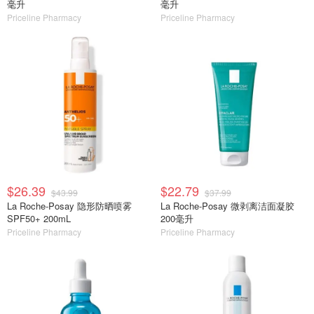
毫升
毫升
Priceline Pharmacy
Priceline Pharmacy
$26.39
$22.79
$43.99
$37.99
La Roche-Posay 隐形防晒喷雾
La Roche-Posay 微剥离洁面凝胶
SPF50+ 200mL
200毫升
Priceline Pharmacy
Priceline Pharmacy