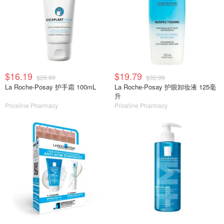
$16.19
$19.79
$26.99
$32.99
La Roche-Posay 护手霜 100mL
La Roche-Posay 护眼卸妆液 125毫
升
Priceline Pharmacy
Priceline Pharmacy