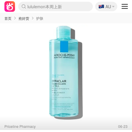
🇦🇺
lululemon本周上新
AU
Sasa美妆护肤3.5折
SSENSE年中3折
FreshBeauty好价汇总
Cettire降价+叠9折
Farfetch折上8折
WWS Coles超市实拍
viagogo二手票捡漏
Myer清仓1折起
The Outnet奢牌1折起
David Jones 3折起
Flannels大牌1折
Perfumes Club护肤1折
AMIRO返校季6.2折
Oweek抽奖送Airpods
Amazon折扣汇总
eToro入金$200送$50
Amazon数码好物
ICONIC本周7.5折
ThedoubleF高奢地板价
Moose Knuckles 6折
丝芙兰5折起
EUFY官网3.7折起
Selenichast首饰2折
Trip机票酒店促销
YSL送5件彩妆礼
Amazon家居好物
BIGBANG巡演开票
David Jones时尚3折
Amazon美妆护肤
雅漾大喷$8
过敏原检测盒$33
伊索独家赠50ml沐浴露
科颜氏送高保湿面霜
SEALIFE海洋馆门票6折
丝塔芙大白罐$16
订阅Newsletter送香薰
Cult Beauty 6.8折
Harrods圣诞日历2.3折
LN-CC奢牌私促3折
d'Alba空姐喷雾$16
EVE LOM套装逆天2折
Bernardelli独家4折
Adore Beauty 6折起
CT圣诞日历
Mytheresa奢品2.7折
首页
抢好货
护肤
Priceline Pharmacy
06-23