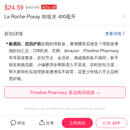
$24.59
$40.99
40% off
La Roche-Posay 卸妆水 400毫升
折扣详情
查看详情
敏感肌、痘肌护肤
必囤的理肤泉，澳洲哪里买便宜？理肤泉澳
洲折扣汇总：CW药房、官网、Amazon、Priceline Pharmacy
等等渠道繁多，折扣节点、会员价、满减规则各不相同，新手
很容易挑花眼。
小编整理全网靠谱入手渠道、实时折扣力度，
帮大家轻松实现理肤泉澳洲买不踩雷，花更少价钱入手正品刚
需好物。
Priceline Pharmacy 直达购买链接 →
Dealmoon may be paid when users buy items via our links.
立即购买
评论
分享
打开 APP
La Roche-Posay
的全部促销商品