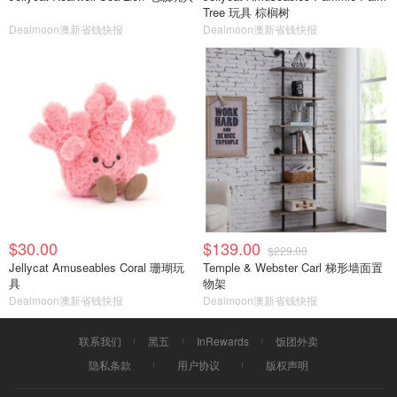
Tree 玩具 棕榈树
Dealmoon澳新省钱快报
Dealmoon澳新省钱快报
$30.00
$139.00
$229.00
Jellycat Amuseables Coral 珊瑚玩
Temple & Webster Carl 梯形墙面置
具
物架
Dealmoon澳新省钱快报
Dealmoon澳新省钱快报
联系我们
黑五
InRewards
饭团外卖
隐私条款
用户协议
版权声明