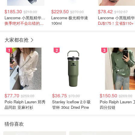
$185.30
$229.50
$78.42
$218.00
$270.00
$102.67
Lancome 小黑瓶精华液 50ml
Lancome 极光精华液
L
换季绝对不会出错的选项！
100ml
DJ$175！立省$110
大家都在抢
1
2
3
$77.70
$36.75
$150.50
$259.00
$70.00
$269.00
Polo Ralph Lauren 郑秀
Stanley Iceflow 2.0 吸
Polo Ralph Lauren 卫衣
晶同款 亚麻衬衫
管杯 30oz Dried Pine
四分拉链
猜你喜欢