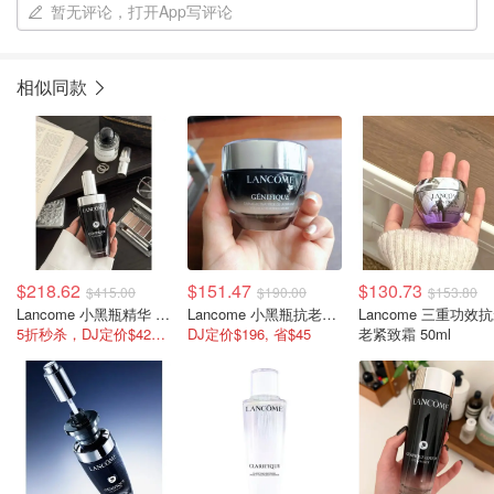
暂无评论，打开App写评论
相似同款
$218.62
$151.47
$130.73
$415.00
$190.00
$153.80
Lancome 小黑瓶精华 115ml
Lancome 小黑瓶抗老晚霜 50ml/1.7oz
Lancome 三重功效
5折秒杀，DJ定价$427！
DJ定价$196, 省$45
老紧致霜 50ml