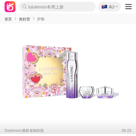
🇦🇺
Sasa美妆护肤3.5折
AU
lululemon本周上新
SSENSE年中3折
FreshBeauty好价汇总
Cettire降价+叠9折
Farfetch折上8折
WWS Coles超市实拍
viagogo二手票捡漏
Myer清仓1折起
The Outnet奢牌1折起
David Jones 3折起
Flannels大牌1折
Perfumes Club护肤1折
AMIRO返校季6.2折
Oweek抽奖送Airpods
Amazon折扣汇总
eToro入金$200送$50
Amazon数码好物
ICONIC本周7.5折
ThedoubleF高奢地板价
Moose Knuckles 6折
丝芙兰5折起
EUFY官网3.7折起
Selenichast首饰2折
Trip机票酒店促销
YSL送5件彩妆礼
Amazon家居好物
BIGBANG巡演开票
David Jones时尚3折
Amazon美妆护肤
雅漾大喷$8
过敏原检测盒$33
伊索独家赠50ml沐浴露
科颜氏送高保湿面霜
SEALIFE海洋馆门票6折
丝塔芙大白罐$16
订阅Newsletter送香薰
Cult Beauty 6.8折
Harrods圣诞日历2.3折
LN-CC奢牌私促3折
d'Alba空姐喷雾$16
EVE LOM套装逆天2折
Bernardelli独家4折
Adore Beauty 6折起
CT圣诞日历
Mytheresa奢品2.7折
首页
抢好货
护肤
Dealmoon澳新省钱快报
06-23