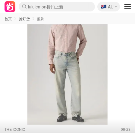
lululemon折扣上新
🇦🇺
Sasa美妆护肤3.5折
AU
SSENSE年中2.5折
FreshBeauty好价汇总
Cettire降价+叠9折
WWS Coles超市实拍
viagogo二手票捡漏
Myer超级周末
The Outnet奢牌1折起
David Jones 3折起
Flannels大牌1折
Perfumes Club护肤1折
AMIRO面罩$251
Amazon折扣汇总
eToro入金$200送$50
Amazon数码好物
ICONIC本周7.5折
ThedoubleF高奢地板价
Moose Knuckles 6折
丝芙兰5折起
EUFY摄像头$98
Selenichast首饰2折
Trip机票酒店促销
YSL送5件彩妆礼
Amazon家居好物
Amazon美妆护肤
雅漾大喷$8
过敏原检测盒$33
伊索独家赠50ml沐浴露
科颜氏高保湿面霜$29
SEALIFE海洋馆门票6折
丝塔芙大白罐$16
订阅Newsletter送香薰
Cult Beauty 6.8折
Harrods圣诞日历$525
LN-CC奢牌私促3折
d'Alba空姐喷雾$16
EVE LOM套装£56
Bernardelli独家4折
Adore Beauty 6折起
CT圣诞日历
Mytheresa奢品2.7折
Luxury Escapes 9折
Currentbody美容仪$881
MOON Garden Live
Roborock扫地机$649
Tingo Life水杯$24
Valentino官网5折
CR洗护套装$23
修丽可4件套$159
Myer彩妆2件7折
GANNI官网4.5折
Stylevana韩妆4折
Tessabit高奢8.5折
OGX洗发水$11
Amazon阿德莱德次日达
卡诗8.5折+赠礼
Philips Hue灯具8折
首页
抢好货
服饰
THE ICONIC
06-23