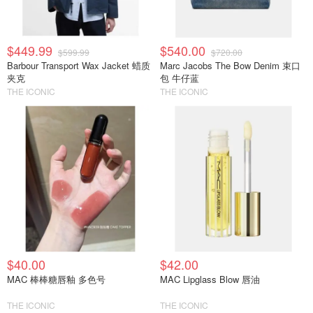
$449.99
$540.00
$599.99
$720.00
Barbour Transport Wax Jacket 蜡质
Marc Jacobs The Bow Denim 束口
夹克
包 牛仔蓝
THE ICONIC
THE ICONIC
$40.00
$42.00
MAC 棒棒糖唇釉 多色号
MAC Lipglass Blow 唇油
THE ICONIC
THE ICONIC