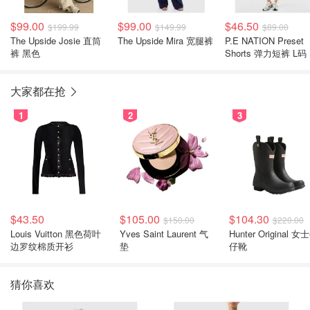
$99.00
$99.00
$46.50
$199.99
$149.99
$89.00
The Upside Josie 直筒
The Upside Mira 宽腿裤
P.E NATION Preset
裤 黑色
Shorts 弹力短裤 L码
大家都在抢
1
2
3
$43.50
$105.00
$104.30
$150.00
$220.00
Louis Vuitton 黑色荷叶
Yves Saint Laurent 气
Hunter Original 女士牛
边罗纹棉质开衫
垫
仔靴
猜你喜欢