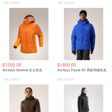
THE ICONIC
THE ICONIC
$1250.00
$1800.00
Arc'teryx Sentinel 女士夹克
Arc'teryx Fissile SV 男款羽绒夹克
THE ICONIC
THE ICONIC