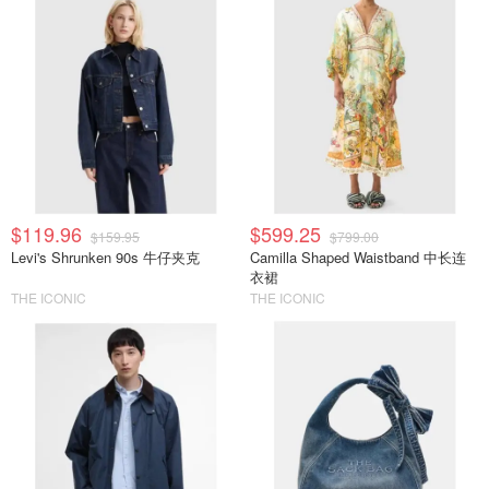
$119.96
$599.25
$159.95
$799.00
Levi's Shrunken 90s 牛仔夹克
Camilla Shaped Waistband 中长连
衣裙
THE ICONIC
THE ICONIC