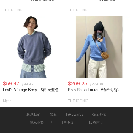
THE ICONIC
THE ICONIC
$59.97
$209.25
$99.95
$279.00
Levi's Vintage Boxy 卫衣 天蓝色
Polo Ralph Lauren V领针织衫
Myer
THE ICONIC
联系我们
黑五
InRewards
饭团外卖
隐私条款
用户协议
版权声明