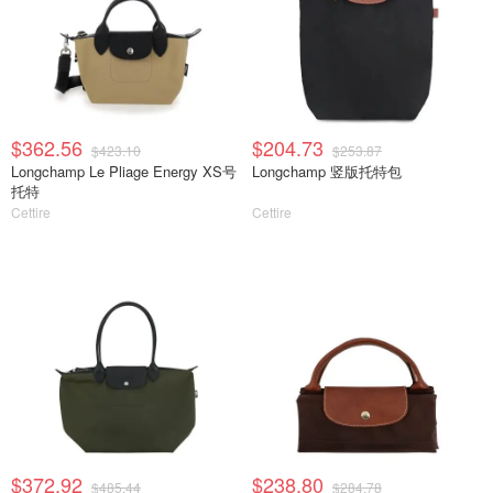
$362.56
$204.73
$423.10
$253.87
Longchamp Le Pliage Energy XS号
Longchamp 竖版托特包
托特
Cettire
Cettire
$372.92
$238.80
$485.44
$284.78