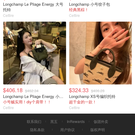
Longchamp Le Pliage Energy 大号
Longchamp 小号饺子包
托特
经典黑棕！
Cettire
Cettire
$406.18
$324.33
$462.34
$406.28
Longchamp Le Pliage Energy 小号托特
Longchamp XS号编织托特
小号贼实用！diy个肩带！！
超千金的一款！
Cettire
Cettire
联系我们
黑五
InRewards
饭团外卖
隐私条款
用户协议
版权声明