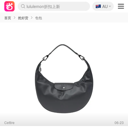
lululemon折扣上新
🇦🇺
Sasa美妆护肤3.5折
AU
SSENSE年中2.5折
FreshBeauty好价汇总
Cettire降价+叠9折
WWS Coles超市实拍
viagogo二手票捡漏
Myer折扣汇总
The Outnet奢牌1折起
David Jones 3折起
Flannels大牌1折
Perfumes Club护肤1折
AMIRO面罩$251
Amazon折扣汇总
Amazon数码好物
ThedoubleF高奢地板价
Moose Knuckles 6折
EUFY摄像头$98
Selenichast首饰2折
悉尼-墨尔本机票$29
Amazon家居好物
Amazon美妆护肤
雅漾大喷$8
过敏原检测盒$33
科颜氏高保湿面霜$29
SEALIFE海洋馆门票6折
丝塔芙大白罐$16
订阅Newsletter送香薰
Harrods圣诞日历$525
LN-CC奢牌私促
d'Alba空姐喷雾$16
EVE LOM套装£56
Bernardelli独家4折
Adore Beauty 6折起
Mytheresa奢品2.7折
Currentbody美容仪$881
MOON Garden Live
CR洗护套装$23
GANNI官网4.5折
Stylevana韩妆4折
Tessabit高奢8.5折
OGX洗发水$11
Amazon阿德莱德次日达
卡诗8.5折+赠礼
Philips Hue灯具8折
La Mer送8件礼值$529
始祖鸟 石头岛 8折
雅诗兰黛7.5折+赠礼
祖玛珑赠5件礼
惊❗️修丽可赠42ml精华
Loewe/BBR高奢8折
黑五价❗阿玛尼全场8折
Crocs洞洞鞋$36
A王情侣卫衣推荐
三星4K智能电视$664
倩碧7.5折+赠$110礼
Bobbi Brown 8折+赠礼
M.A.C 7.5折+赠彩妆套装
首页
抢好货
包包
Cettire
06-23