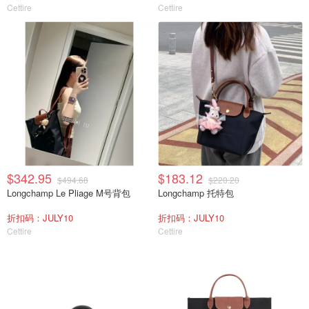
Cettire
Cettire
$342.95
$183.12
$494.68
$220.20
Longchamp Le Pliage M号背包
Longchamp 托特包
折扣码：JULY10
折扣码：JULY10
Cettire
Cettire