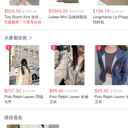
$533.03
$3304.03
$198.18
$1087.26
$4232.08
$220.20
Tory Burch Kira 迷你双肩包
Loewe Mini 边缘拼图袋
Longchamp Le Pliag
无敌貌美！小香零头价
托特包
大家都在抢
1
2
3
$237.30
$95.40
$95.40
$419.00
$193.00
$193.00
Polo Ralph Lauren 羽绒
Polo Ralph Lauren 长袖
Polo Ralph Lauren 长袖
马甲
卫衣
卫衣
猜你喜欢