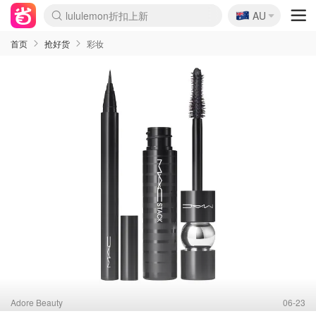
🇦🇺
lululemon折扣上新
AU
Sasa美妆护肤3.5折
SSENSE年中2.5折
FreshBeauty好价汇总
Cettire降价+叠9折
WWS Coles超市实拍
viagogo二手票捡漏
Myer超级周末
The Outnet奢牌1折起
David Jones 3折起
Flannels大牌1折
Perfumes Club护肤1折
AMIRO面罩$251
Amazon折扣汇总
eToro入金$200送$50
Amazon数码好物
ICONIC本周7.5折
ThedoubleF高奢地板价
Moose Knuckles 6折
丝芙兰5折起
EUFY摄像头$98
Selenichast首饰2折
Trip机票酒店促销
YSL送5件彩妆礼
Amazon家居好物
Amazon美妆护肤
雅漾大喷$8
过敏原检测盒$33
伊索独家赠50ml沐浴露
科颜氏高保湿面霜$29
SEALIFE海洋馆门票6折
丝塔芙大白罐$16
订阅Newsletter送香薰
Cult Beauty 6.8折
Harrods圣诞日历$525
LN-CC奢牌私促3折
d'Alba空姐喷雾$16
EVE LOM套装£56
Bernardelli独家4折
Adore Beauty 6折起
CT圣诞日历
Mytheresa奢品2.7折
Luxury Escapes 9折
Currentbody美容仪$881
MOON Garden Live
Roborock扫地机$649
Tingo Life水杯$24
Valentino官网5折
CR洗护套装$23
修丽可4件套$159
Myer彩妆2件7折
GANNI官网4.5折
Stylevana韩妆4折
Tessabit高奢8.5折
OGX洗发水$11
Amazon阿德莱德次日达
卡诗8.5折+赠礼
Philips Hue灯具8折
首页
抢好货
彩妆
Adore Beauty
06-23