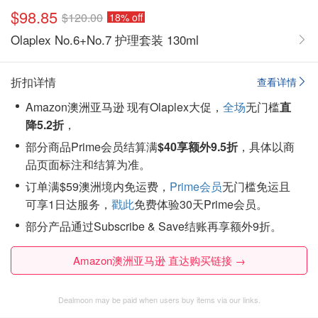
$98.85
$120.00
18% off
Olaplex No.6+No.7 护理套装 130ml
折扣详情
查看详情
Amazon澳洲亚马逊 现有Olaplex大促，
全场
无门槛
直
降5.2折
，
部分商品Prime会员结算满
$40享额外9.5折
，具体以商
品页面标注和结算为准。
订单满$59澳洲境内免运费，
Prime会员
无门槛免运且
可享1日达服务，
戳此
免费体验30天Prime会员。
部分产品通过Subscribe & Save结账再享额外9折。
Amazon澳洲亚马逊 直达购买链接 →
Dealmoon may be paid when users buy items via our links.