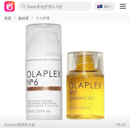
🇦🇺
Sasa美妆护肤3.5折
AU
lululemon折扣上新
SSENSE年中2.5折
FreshBeauty好价汇总
Cettire降价+叠9折
WWS Coles超市实拍
viagogo二手票捡漏
Myer超级周末
The Outnet奢牌1折起
David Jones 3折起
Flannels大牌1折
Perfumes Club护肤1折
AMIRO面罩$251
Amazon折扣汇总
eToro入金$200送$50
Amazon数码好物
ICONIC本周7.5折
ThedoubleF高奢地板价
Moose Knuckles 6折
丝芙兰5折起
EUFY摄像头$98
Selenichast首饰2折
Trip机票酒店促销
YSL送5件彩妆礼
Amazon家居好物
Amazon美妆护肤
雅漾大喷$8
过敏原检测盒$33
伊索独家赠50ml沐浴露
科颜氏高保湿面霜$29
SEALIFE海洋馆门票6折
丝塔芙大白罐$16
订阅Newsletter送香薰
Cult Beauty 6.8折
Harrods圣诞日历$525
LN-CC奢牌私促3折
d'Alba空姐喷雾$16
EVE LOM套装£56
Bernardelli独家4折
Adore Beauty 6折起
CT圣诞日历
Mytheresa奢品2.7折
Luxury Escapes 9折
Currentbody美容仪$881
MOON Garden Live
Roborock扫地机$649
Tingo Life水杯$24
Valentino官网5折
CR洗护套装$23
修丽可4件套$159
Myer彩妆2件7折
GANNI官网4.5折
Stylevana韩妆4折
Tessabit高奢8.5折
OGX洗发水$11
Amazon阿德莱德次日达
卡诗8.5折+赠礼
Philips Hue灯具8折
首页
抢好货
个人护理
Amazon澳洲亚马逊
06-23