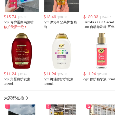
$15.74
$13.49
$120.33
$35.00
$30.00
$154.67
ogx 修护蛋白隔热喷雾 193ml
ogx 摩洛哥坚果护发精
Babyliss Curl Secret
修护受损一绝！
油
Lite 自动卷发棒 五
控 黑玫瑰金
$11.24
$11.24
$11.24
$12.49
$25.00
$25.00
ogx 角蛋白护发素
ogx 椰油修护护发素
ogx 修护精华液 50ml
385mL
385mL
大家都在抢
1
2
3