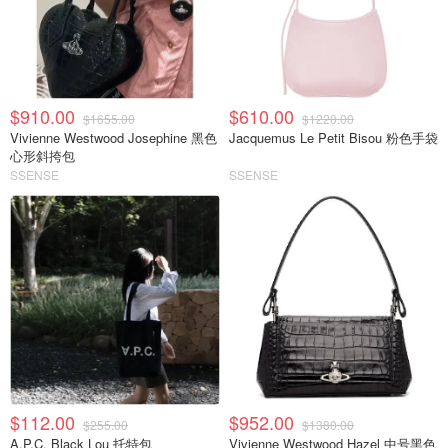
$910.00
$610.00
$1655.00
$1220.00
Vivienne Westwood Josephine 黑色
Jacquemus Le Petit Bisou 粉色手袋
心形斜挎包
SSENSE
SSENSE
$112.00
$952.00
$255.00
$1380.00
A.P.C. Black Lou 托特包
Vivienne Westwood Hazel 中号黑色