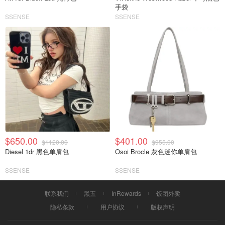
手袋
SSENSE
SSENSE
$650.00
$401.00
$1120.00
$955.00
Diesel 1dr 黑色单肩包
Osoi Brocle 灰色迷你单肩包
SSENSE
SSENSE
联系我们
黑五
InRewards
饭团外卖
隐私条款
用户协议
版权声明