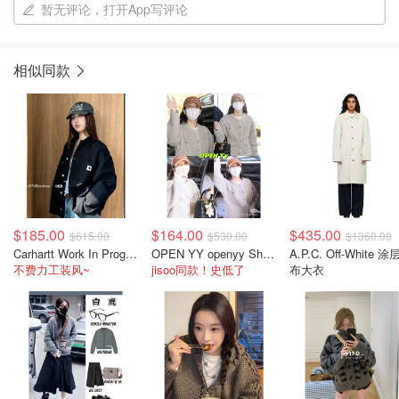
暂无评论，打开App写评论
相似同款
$185.00
$164.00
$435.00
$615.00
$530.00
$1360.00
Carhartt Work In Progress Carhartt WIP OG Michigan 工装夹克 黑色
OPEN YY openyy Shaggy 米色开衫
A.P.C. Off-White 
不费力工装风~
jisoo同款！史低了
布大衣