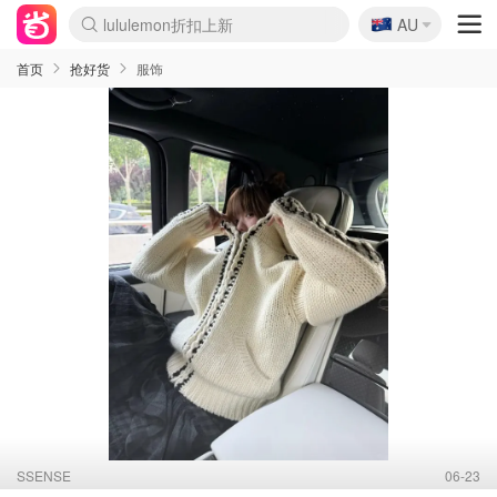
🇦🇺
Sasa美妆护肤3.5折
AU
lululemon折扣上新
SSENSE年中2.5折
FreshBeauty好价汇总
Cettire降价+叠9折
WWS Coles超市实拍
viagogo二手票捡漏
Myer超级周末
The Outnet奢牌1折起
David Jones 3折起
Flannels大牌1折
Perfumes Club护肤1折
AMIRO面罩$251
Amazon折扣汇总
eToro入金$200送$50
Amazon数码好物
ICONIC本周7.5折
ThedoubleF高奢地板价
Moose Knuckles 6折
丝芙兰5折起
EUFY摄像头$98
Selenichast首饰2折
Trip机票酒店促销
YSL送5件彩妆礼
Amazon家居好物
Amazon美妆护肤
雅漾大喷$8
过敏原检测盒$33
伊索独家赠50ml沐浴露
科颜氏高保湿面霜$29
SEALIFE海洋馆门票6折
丝塔芙大白罐$16
订阅Newsletter送香薰
Cult Beauty 6.8折
Harrods圣诞日历$525
LN-CC奢牌私促3折
d'Alba空姐喷雾$16
EVE LOM套装£56
Bernardelli独家4折
Adore Beauty 6折起
CT圣诞日历
Mytheresa奢品2.7折
Luxury Escapes 9折
Currentbody美容仪$881
MOON Garden Live
Roborock扫地机$649
Tingo Life水杯$24
Valentino官网5折
CR洗护套装$23
修丽可4件套$159
Myer彩妆2件7折
GANNI官网4.5折
Stylevana韩妆4折
Tessabit高奢8.5折
OGX洗发水$11
Amazon阿德莱德次日达
卡诗8.5折+赠礼
Philips Hue灯具8折
首页
抢好货
服饰
SSENSE
06-23