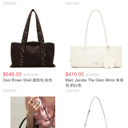
SSENSE
SSENSE
$646.00
$410.00
$1375.00
$745.00
Osoi Brown Shell 圆筒包 棕色
Marc Jacobs The Glam Mirror 单肩
包 奶白色
SSENSE
SSENSE