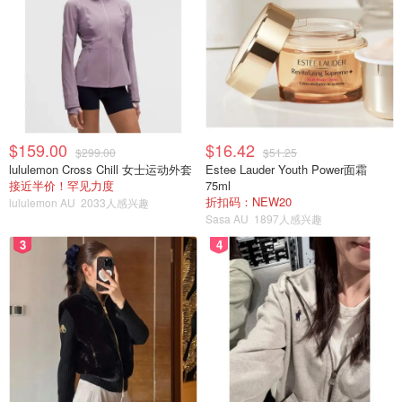
$159.00
$16.42
$299.00
$51.25
lululemon Cross Chill 女士运动外套
Estee Lauder Youth Power面霜
接近半价！罕见力度
75ml
折扣码：NEW20
lululemon AU
2033人感兴趣
Sasa AU
1897人感兴趣
3
4