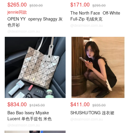
$265.00
$171.00
$530.00
$295.00
jennie同款
The North Face
Off-White
OPEN YY
openyy Shaggy 灰
Full-Zip 毛绒夹克
色开衫
@dealmoon.com.au
@dealmoon.com.au
$834.00
$411.00
$1245.00
$935.00
Bao Bao Issey Miyake
SHUSHU/TONG 连衣裙
Lucent 单色手提包 米色
@dealmoon.com.au
@dealmoon.com.au