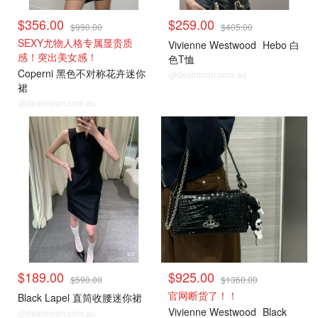
$356.00
$259.00
$990.00
$405.00
SEXY尤物人格专属显贵质
Vivienne Westwood
Hebo 白
感！突出美女感！
色T恤
Coperni 黑色不对称花卉迷你
@dealmoon.com.au
裙
@dealmoon.com.au
$189.00
$925.00
$590.00
$1360.00
官网断货了！！
Black Lapel 直筒收腰迷你裙
Vivienne Westwood
Black
@dealmoon.com.au