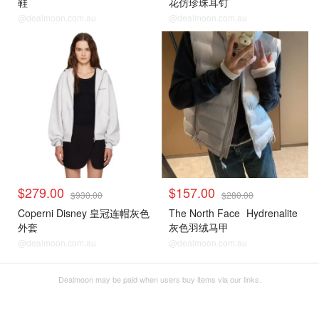
鞋
花仿珍珠耳钉
@dealmoon.com.au
@dealmoon.com.au
$279.00
$157.00
$930.00
$280.00
Coperni Disney 皇冠连帽灰色
The North Face
Hydrenalite
外套
灰色羽绒马甲
@dealmoon.com.au
@dealmoon.com.au
Dealmoon may be paid when users buy items via our links.