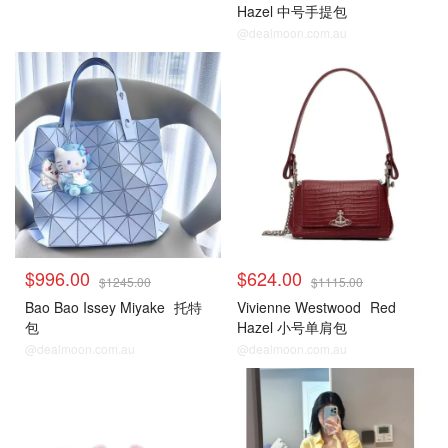
Hazel 中号手提包
@dealmoon.com.au
$996.00
$624.00
$1245.00
$1115.00
Bao Bao Issey Miyake
托特
Vivienne Westwood
Red
包
Hazel 小号单肩包
@dealmoon.com.au
@dealmoon.com.au