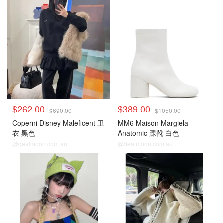
$262.00
$389.00
$690.00
$1050.00
Coperni Disney Maleficent 卫
MM6 Maison Margiela
衣 黑色
Anatomic 踝靴 白色
@dealmoon.com.au
@dealmoon.com.au