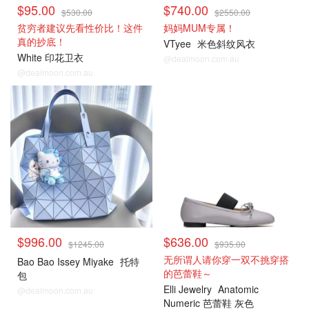
$95.00
$740.00
$530.00
$2550.00
贫穷者建议先看性价比！这件
妈妈MUM专属！
真的抄底！
VTyee
米色斜纹风衣
White 印花卫衣
@dealmoon.com.au
@dealmoon.com.au
$996.00
$636.00
$1245.00
$935.00
无所谓人请你穿一双不挑穿搭
Bao Bao Issey Miyake
托特
的芭蕾鞋～
包
Elli Jewelry
Anatomic
@dealmoon.com.au
Numeric 芭蕾鞋 灰色