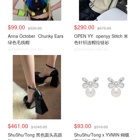
$99.00
$290.00
$330.00
$675.00
Anna October
Chunky Ears
OPEN YY
openyy Stitch 米
绿色毛线帽
色针织连帽拉链衫
@dealmoon.com.au
@dealmoon.com.au
$461.00
$93.00
$1245.00
$310.00
ShuShu/Tong 黑色圆头高跟
ShuShu/Tong x YVMIN 蝴蝶