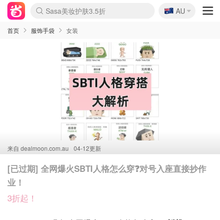
🇦🇺
Sasa美妆护肤3.5折
AU
lululemon折扣上新
SSENSE年中3折
FreshBeauty好价汇总
Cettire降价+叠9折
Farfetch折上8折
WWS Coles超市实拍
viagogo二手票捡漏
Myer清仓1折起
The Outnet奢牌1折起
David Jones 3折起
Flannels大牌1折
Perfumes Club护肤1折
AMIRO返校季6.2折
Oweek抽奖送Airpods
Amazon折扣汇总
eToro入金$200送$50
Amazon数码好物
ICONIC本周7.5折
ThedoubleF高奢地板价
Moose Knuckles 6折
丝芙兰5折起
EUFY官网3.7折起
Selenichast首饰2折
Trip机票酒店促销
YSL送5件彩妆礼
Amazon家居好物
BIGBANG巡演开票
David Jones时尚3折
Amazon美妆护肤
雅漾大喷$8
过敏原检测盒$33
伊索独家赠50ml沐浴露
科颜氏清仓3折
SEALIFE海洋馆门票6折
丝塔芙大白罐$16
订阅Newsletter送香薰
Cult Beauty 6.8折
Harrods圣诞日历2.3折
LN-CC奢牌私促3折
d'Alba空姐喷雾$16
EVE LOM套装逆天2折
Bernardelli独家4折
Adore Beauty 6折起
CT圣诞日历
Mytheresa奢品2.7折
Luxury Escapes 9折
Currentbody美容仪9折
MOON Garden Live
ALLSAINTS美衣3折
Roborock扫地机3.7折
Tingo Life水杯$24
Valentino官网5折
CR洗发护发6.3折
首页
服饰手袋
女装
来自
dealmoon.com.au
04-12更新
[已过期] 全网爆火SBTI人格怎么穿❓对号入座直接抄作
业！
3折起！