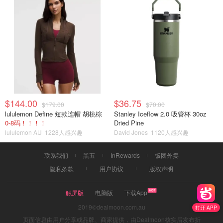
$144.00
$36.75
$179.00
$70.00
lululemon Define 短款连帽 胡桃棕
Stanley Iceflow 2.0 吸管杯 30oz
0-8码！！！！
Dried Pine
lululemon AU
1228人感兴趣
David Jones
1120人感兴趣
联系我们
黑五
InRewards
饭团外卖
隐私条款
用户协议
版权声明
触屏版
电脑版
下载App
2019©dealmoon.com.au
打开 APP
页面信息由用户分享或品牌、商家提供，由Dealmoon核实后发布折