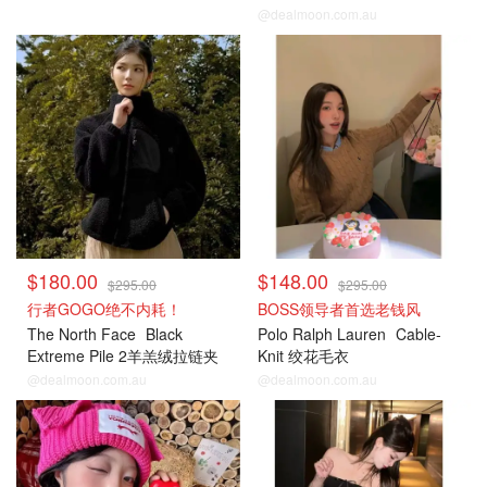
@dealmoon.com.au
$180.00
$148.00
$295.00
$295.00
行者GOGO绝不内耗！
BOSS领导者首选老钱风
The North Face
Black
Polo Ralph Lauren
Cable-
Extreme Pile 2羊羔绒拉链夹
Knit 绞花毛衣
克
@dealmoon.com.au
@dealmoon.com.au