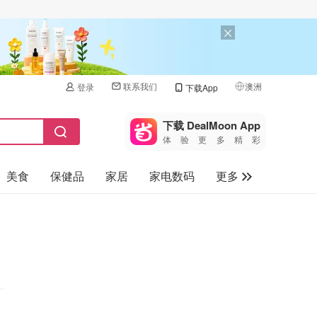
联系我们
澳洲
登录
下载App
🇺🇸
美国
下载 DealMoon App
体验更多精彩
🇨🇳
中国
美食
保健品
家居
家电数码
更多
🇨🇦
加拿大
🇬🇧
汽车
英国
旅游
🇩🇪
德国
母婴儿童
🇫🇷
法国
🇮🇹
意大利