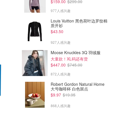
$159.00
$299.00
977人感兴趣
Louis Vuitton 黑色荷叶边罗纹棉
质开衫
$43.50
927人感兴趣
Moose Knuckles 3Q 羽绒服
大童款！XL码还有货
$447.00
$745.00
872人感兴趣
Robert Gordon Natural Home
大号咖啡杯 白色斑点
$9.97
$19.95
868人感兴趣