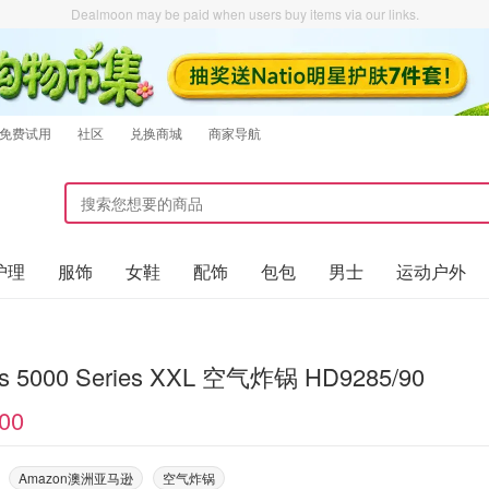
Dealmoon may be paid when users buy items via our links.
免费试用
社区
兑换商城
商家导航
护理
服饰
女鞋
配饰
包包
男士
运动户外
ips 5000 Series XXL 空气炸锅 HD9285/90
00
Amazon澳洲亚马逊
空气炸锅