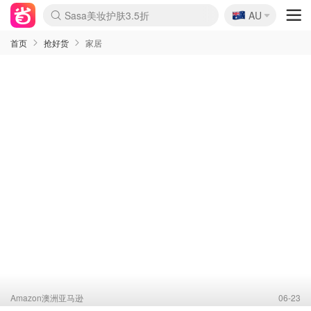
🇦🇺
Sasa美妆护肤3.5折
AU
lululemon本周上新
SSENSE年中3折
FreshBeauty好价汇总
Cettire降价+叠9折
Farfetch折上8折
WWS Coles超市实拍
viagogo二手票捡漏
Myer清仓1折起
The Outnet奢牌1折起
David Jones 3折起
Flannels大牌1折
Perfumes Club护肤1折
AMIRO返校季6.2折
Oweek抽奖送Airpods
Amazon折扣汇总
eToro入金$200送$50
Amazon数码好物
ICONIC本周7.5折
ThedoubleF高奢地板价
Moose Knuckles 6折
丝芙兰5折起
EUFY官网3.7折起
Selenichast首饰2折
Trip机票酒店促销
YSL送5件彩妆礼
Amazon家居好物
BIGBANG巡演开票
David Jones时尚3折
Amazon美妆护肤
雅漾大喷$8
过敏原检测盒$33
伊索独家赠50ml沐浴露
科颜氏送高保湿面霜
CW药房打折海报
SEALIFE海洋馆门票6折
丝塔芙大白罐$16
订阅Newsletter送香薰
Cult Beauty 6.8折
Harrods圣诞日历2.3折
LN-CC奢牌私促3折
d'Alba空姐喷雾$16
EVE LOM套装逆天2折
Bernardelli独家4折
Adore Beauty 6折起
CT圣诞日历
Mytheresa奢品2.7折
首页
抢好货
家居
Amazon澳洲亚马逊
06-23