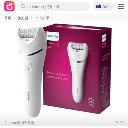
🇦🇺
Sasa美妆护肤3.5折
AU
lululemon折扣上新
SSENSE年中3折
FreshBeauty好价汇总
Cettire降价+叠9折
Farfetch折上8折
WWS Coles超市实拍
viagogo二手票捡漏
Myer清仓1折起
The Outnet奢牌1折起
David Jones 3折起
Flannels大牌1折
Perfumes Club护肤1折
AMIRO返校季6.2折
Oweek抽奖送Airpods
Amazon折扣汇总
eToro入金$200送$50
Amazon数码好物
ICONIC本周7.5折
ThedoubleF高奢地板价
Moose Knuckles 6折
丝芙兰5折起
EUFY官网3.7折起
Selenichast首饰2折
Trip机票酒店促销
YSL送5件彩妆礼
Amazon家居好物
BIGBANG巡演开票
David Jones时尚3折
Amazon美妆护肤
雅漾大喷$8
过敏原检测盒$33
伊索独家赠50ml沐浴露
科颜氏清仓3折
SEALIFE海洋馆门票6折
丝塔芙大白罐$16
订阅Newsletter送香薰
Cult Beauty 6.8折
Harrods圣诞日历2.3折
LN-CC奢牌私促3折
d'Alba空姐喷雾$16
EVE LOM套装逆天2折
Bernardelli独家4折
Adore Beauty 6折起
CT圣诞日历
Mytheresa奢品2.7折
Luxury Escapes 9折
Currentbody美容仪9折
卡诗9折+赠4件礼
MOON Garden Live
ALLSAINTS美衣3折
Roborock扫地机3.7折
Tingo Life水杯$24
Valentino官网5折
CR洗发护发6.3折
首页
抢好货
个人护理
Amazon澳洲亚马逊
06-23