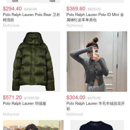
$294.40
$369.60
$460.00
$925.00
Polo Ralph Lauren Polo Bear 卫衣
Polo Ralph Lauren Polo ID Mini 金
棉混纺
属铆钉皮革单肩包
Mytheresa
Mytheresa
$571.20
$304.00
$1020.00
$475.00
Polo Ralph Lauren 羽绒服
Polo Ralph Lauren 羊毛羊绒扭花开
衫
Mytheresa
Mytheresa