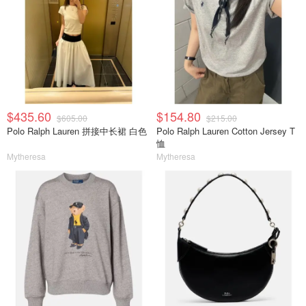
$435.60
$154.80
$605.00
$215.00
Polo Ralph Lauren 拼接中长裙 白色
Polo Ralph Lauren Cotton Jersey T
恤
Mytheresa
Mytheresa