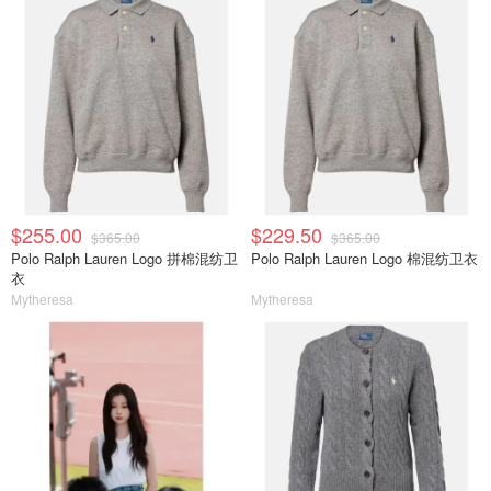
$255.00
$229.50
$365.00
$365.00
Polo Ralph Lauren Logo 拼棉混纺卫
Polo Ralph Lauren Logo 棉混纺卫衣
衣
Mytheresa
Mytheresa