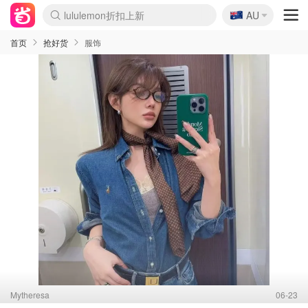
🇦🇺
Sasa美妆护肤3.5折
AU
lululemon折扣上新
SSENSE年中2.5折
FreshBeauty好价汇总
Cettire降价+叠9折
WWS Coles超市实拍
viagogo二手票捡漏
Myer超级周末
The Outnet奢牌1折起
David Jones 3折起
Flannels大牌1折
Perfumes Club护肤1折
AMIRO面罩$251
Amazon折扣汇总
eToro入金$200送$50
Amazon数码好物
ICONIC本周7.5折
ThedoubleF高奢地板价
Moose Knuckles 6折
丝芙兰5折起
EUFY摄像头$98
Selenichast首饰2折
Trip机票酒店促销
YSL送5件彩妆礼
Amazon家居好物
Amazon美妆护肤
雅漾大喷$8
过敏原检测盒$33
伊索独家赠50ml沐浴露
科颜氏高保湿面霜$29
SEALIFE海洋馆门票6折
丝塔芙大白罐$16
订阅Newsletter送香薰
Cult Beauty 6.8折
Harrods圣诞日历$525
LN-CC奢牌私促3折
d'Alba空姐喷雾$16
EVE LOM套装£56
Bernardelli独家4折
Adore Beauty 6折起
CT圣诞日历
Mytheresa奢品2.7折
Luxury Escapes 9折
Currentbody美容仪$881
MOON Garden Live
Roborock扫地机$649
Tingo Life水杯$24
Valentino官网5折
CR洗护套装$23
修丽可4件套$159
Myer彩妆2件7折
GANNI官网4.5折
Stylevana韩妆4折
Tessabit高奢8.5折
OGX洗发水$11
Amazon阿德莱德次日达
卡诗8.5折+赠礼
Philips Hue灯具8折
首页
抢好货
服饰
Mytheresa
06-23