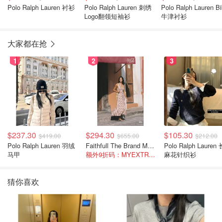
Polo Ralph Lauren 衬衫
Polo Ralph Lauren 刺绣
Polo Ralph Lauren Bi
Logo翻领短袖衫
牛津衬衫
大家都在抢
1
2
3
$237.30
$294.30
$105.30
$419.00
$655.00
$212.00
Polo Ralph Lauren 羽绒
Faithfull The Brand Marais 格纹亚麻吊带中长连衣裙
Polo Ralph Lauren 长袖
马甲
额外9折码：MYEXTRA10
麻花针织衫
猜你喜欢