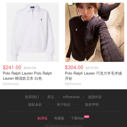
$241.00
$304.00
$345.00
$475.00
Polo Ralph Lauren Polo Ralph
Polo Ralph Lauren 巧克力羊毛羊绒
Lauren 棉混纺卫衣 白色
开衫
Mytheresa
Mytheresa
联系我们
黑五
InRewards
饭团外卖
隐私条款
用户协议
版权声明
触屏版
电脑版
下载App
2019©dealmoon.com.au