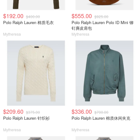
$192.00
$555.00
$400.00
$925.00
Polo Ralph Lauren 棉质毛衣
Polo Ralph Lauren Polo ID Mini 铆
钉麂皮肩包
Mytheresa
Mytheresa
$209.60
$336.00
$375.00
$700.00
Polo Ralph Lauren 针织衫
Polo Ralph Lauren 棉质休闲夹克
Mytheresa
Mytheresa