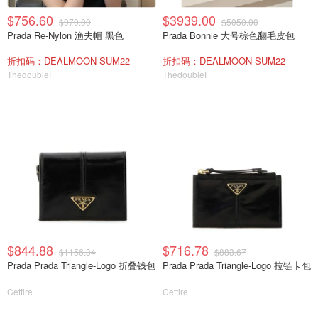
$756.60
$3939.00
$970.00
$5050.00
Prada Re-Nylon 渔夫帽 黑色
Prada Bonnie 大号棕色翻毛皮包
折扣码：DEALMOON-SUM22
折扣码：DEALMOON-SUM22
ThedoubleF
ThedoubleF
$844.88
$716.78
$1156.34
$883.67
Prada Prada Triangle-Logo 折叠钱包
Prada Prada Triangle-Logo 拉链卡包
Cettire
Cettire