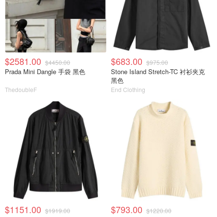
$2581.00
$683.00
$4450.00
$975.00
Prada Mini Dangle 手袋 黑色
Stone Island Stretch-TC 衬衫夹克
黑色
ThedoubleF
End Clothing
$1151.00
$793.00
$1919.00
$1220.00