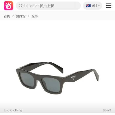
🇦🇺
Sasa美妆护肤3.5折
AU
lululemon折扣上新
SSENSE年中3折
FreshBeauty好价汇总
Cettire降价+叠9折
WWS Coles超市实拍
viagogo二手票捡漏
Myer超级周末1折
The Outnet奢牌1折起
David Jones 3折起
Flannels大牌1折
Perfumes Club护肤1折
AMIRO返校季6.2折
Amazon折扣汇总
eToro入金$200送$50
Amazon数码好物
ICONIC本周7.5折
ThedoubleF高奢地板价
Moose Knuckles 6折
丝芙兰5折起
EUFY官网3.7折起
Selenichast首饰2折
Trip机票酒店促销
YSL送5件彩妆礼
Amazon家居好物
Amazon美妆护肤
雅漾大喷$8
过敏原检测盒$33
伊索独家赠50ml沐浴露
科颜氏清仓3折
SEALIFE海洋馆门票6折
丝塔芙大白罐$16
订阅Newsletter送香薰
Cult Beauty 6.8折
Harrods圣诞日历2.3折
LN-CC奢牌私促3折
d'Alba空姐喷雾$16
EVE LOM套装逆天2折
Bernardelli独家4折
Adore Beauty 6折起
CT圣诞日历
Mytheresa奢品2.7折
Luxury Escapes 9折
Currentbody美容仪9折
MOON Garden Live
Roborock扫地机3.7折
Tingo Life水杯$24
Valentino官网5折
CR洗发护发6.3折
修丽可套装7.4折
Myer彩妆2件7折
GANNI官网4.5折
Stylevana韩妆4折
Tessabit高奢8.5折
OGX洗护4折
Amazon阿德莱德次日达
卡诗8.5折+赠礼
Philips Hue灯具8折
首页
抢好货
配饰
End Clothing
06-23