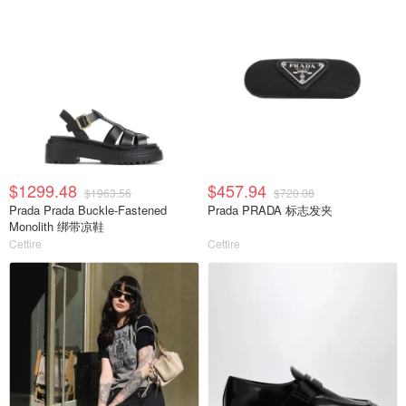
$1299.48
$457.94
$1963.56
$720.08
Prada Prada Buckle-Fastened
Prada PRADA 标志发夹
Monolith 绑带凉鞋
Cettire
Cettire