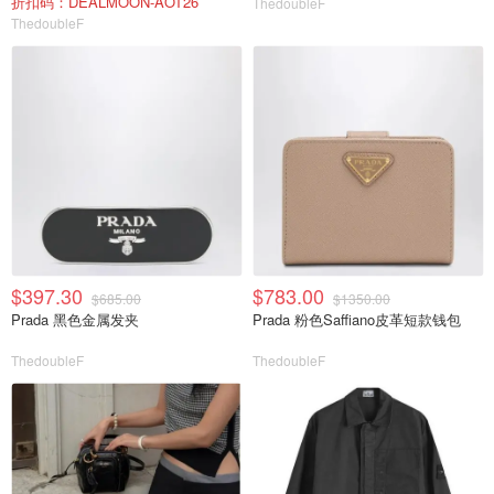
折扣码：DEALMOON-AOT26
ThedoubleF
ThedoubleF
$397.30
$783.00
$685.00
$1350.00
Prada 黑色金属发夹
Prada 粉色Saffiano皮革短款钱包
ThedoubleF
ThedoubleF