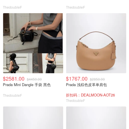
ThedoubleF
ThedoubleF
$2581.00
$1767.00
$4450.00
$2850.00
Prada Mini Dangle 手袋 黑色
Prada 浅棕色皮革单肩包
折扣码：DEALMOON-AOT26
ThedoubleF
ThedoubleF