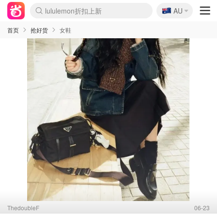
🇦🇺
Sasa美妆护肤3.5折
AU
lululemon折扣上新
SSENSE年中3折
FreshBeauty好价汇总
Cettire降价+叠9折
Farfetch折上8折
WWS Coles超市实拍
viagogo二手票捡漏
Myer超级周末1折
The Outnet奢牌1折起
David Jones 3折起
Flannels大牌1折
Perfumes Club护肤1折
AMIRO返校季6.2折
Oweek抽奖送Airpods
Amazon折扣汇总
eToro入金$200送$50
Amazon数码好物
ICONIC本周7.5折
ThedoubleF高奢地板价
Moose Knuckles 6折
丝芙兰5折起
EUFY官网3.7折起
Selenichast首饰2折
Trip机票酒店促销
YSL送5件彩妆礼
Amazon家居好物
BIGBANG巡演开票
David Jones时尚3折
Amazon美妆护肤
雅漾大喷$8
过敏原检测盒$33
伊索独家赠50ml沐浴露
科颜氏清仓3折
SEALIFE海洋馆门票6折
丝塔芙大白罐$16
订阅Newsletter送香薰
Cult Beauty 6.8折
Harrods圣诞日历2.3折
LN-CC奢牌私促3折
d'Alba空姐喷雾$16
EVE LOM套装逆天2折
Bernardelli独家4折
Adore Beauty 6折起
CT圣诞日历
Mytheresa奢品2.7折
Luxury Escapes 9折
Currentbody美容仪9折
MOON Garden Live
ALLSAINTS美衣3折
Roborock扫地机3.7折
Tingo Life水杯$24
Valentino官网5折
CR洗发护发6.3折
修丽可套装7.4折
Myer彩妆2件7折
GANNI官网4.5折
Stylevana韩妆4折
Tessabit高奢8.5折
首页
抢好货
女鞋
ThedoubleF
06-23