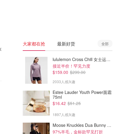
🇦🇺
澳洲
🇳🇿
新西兰
大家都在抢
最新好货
全部
享
lululemon Cross Chill 女士运动外套
接近半价！罕见力度
$159.00
$299.00
2033人感兴趣
Estee Lauder Youth Power面霜
75ml
$16.42
$51.25
1897人感兴趣
Moose Knuckles Dua Bunny 羊毛混纺针织夹克
97%羊毛，金标款罕见打折