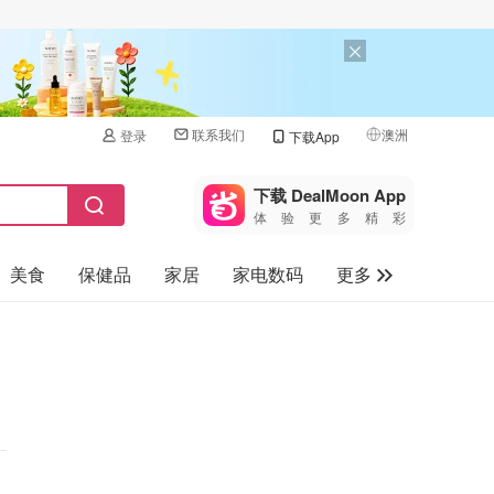
联系我们
澳洲
登录
下载App
🇺🇸
美国
下载 DealMoon App
体验更多精彩
🇨🇳
中国
美食
保健品
家居
家电数码
更多
🇨🇦
加拿大
🇬🇧
汽车
英国
旅游
🇩🇪
德国
母婴儿童
🇫🇷
法国
🇮🇹
意大利