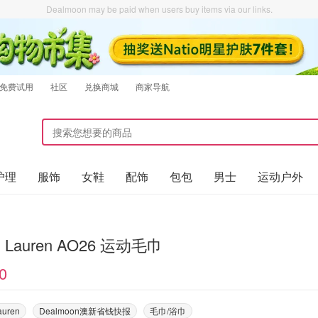
Dealmoon may be paid when users buy items via our links.
免费试用
社区
兑换商城
商家导航
护理
服饰
女鞋
配饰
包包
男士
运动户外
h Lauren AO26 运动毛巾
0
auren
Dealmoon澳新省钱快报
毛巾/浴巾