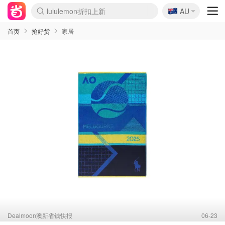
🇦🇺
Sasa美妆护肤3.5折
AU
lululemon折扣上新
SSENSE年中3折
FreshBeauty好价汇总
Cettire降价+叠9折
Farfetch折上8折
WWS Coles超市实拍
viagogo二手票捡漏
Myer清仓1折起
The Outnet奢牌1折起
David Jones 3折起
Flannels大牌1折
Perfumes Club护肤1折
AMIRO返校季6.2折
Oweek抽奖送Airpods
Amazon折扣汇总
eToro入金$200送$50
Amazon数码好物
ICONIC本周7.5折
ThedoubleF高奢地板价
Moose Knuckles 6折
丝芙兰5折起
EUFY官网3.7折起
Selenichast首饰2折
Trip机票酒店促销
YSL送5件彩妆礼
Amazon家居好物
BIGBANG巡演开票
David Jones时尚3折
Amazon美妆护肤
雅漾大喷$8
过敏原检测盒$33
伊索独家赠50ml沐浴露
科颜氏清仓3折
SEALIFE海洋馆门票6折
丝塔芙大白罐$16
订阅Newsletter送香薰
Cult Beauty 6.8折
Harrods圣诞日历2.3折
LN-CC奢牌私促3折
d'Alba空姐喷雾$16
EVE LOM套装逆天2折
Bernardelli独家4折
Adore Beauty 6折起
CT圣诞日历
Mytheresa奢品2.7折
Luxury Escapes 9折
Currentbody美容仪9折
MOON Garden Live
ALLSAINTS美衣3折
Roborock扫地机3.7折
Tingo Life水杯$24
Valentino官网5折
CR洗发护发6.3折
修丽可套装7.4折
首页
抢好货
家居
Dealmoon澳新省钱快报
06-23