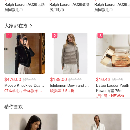
Ralph Lauren AO25运动
Ralph Lauren AO25健身
Ralph Lauren AO2
员同款毛巾
房用毛巾
员同款毛巾
大家都在抢
1
2
3
$476.00
$189.00
$16.42
$794.00
$349.00
$51.25
Moose Knuckles Dua Bunny 羊毛混纺针织夹克
lululemon Down and Around 羽绒夹克
Estee Lauder Youth
97%羊毛，金标款罕见打折
暖揭灰！5.4折
Power面霜 75ml
折扣码：NEW20
猜你喜欢