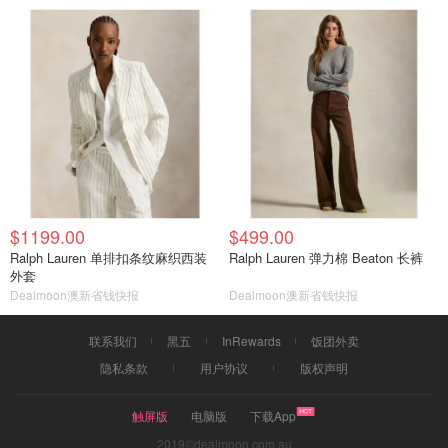
$1199.00
$499.00
Ralph Lauren 单排扣条纹麻织西装
Ralph Lauren 弹力棉 Beaton 长裤
外套
Dealmoon澳新省钱快报
Dealmoon澳新省钱快报
联系我们
黑五
InRewards
饭团外卖
隐私条款
用户协议
版权声明
触屏版
电脑版
下载App
2019©dealmoon.com.au