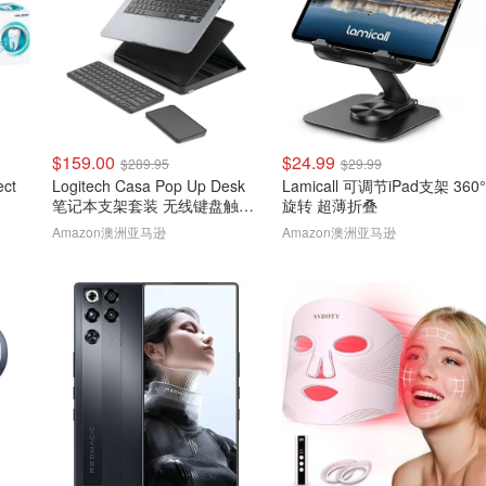
$159.00
$24.99
$289.95
$29.99
ect
Logitech Casa Pop Up Desk
Lamicall 可调节iPad支架 360°
笔记本支架套装 无线键盘触控
旋转 超薄折叠
板
Amazon澳洲亚马逊
Amazon澳洲亚马逊