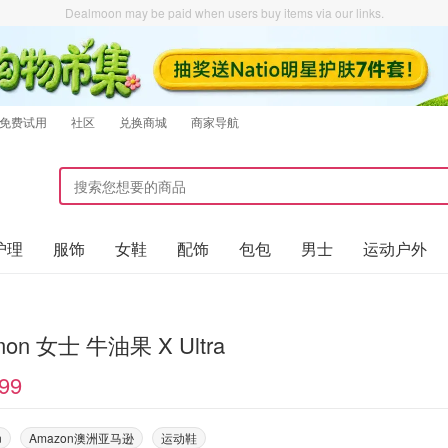
Dealmoon may be paid when users buy items via our links.
免费试用
社区
兑换商城
商家导航
护理
服饰
女鞋
配饰
包包
男士
运动户外
mon 女士 牛油果 X Ultra
99
n
Amazon澳洲亚马逊
运动鞋