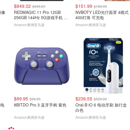
$849.32
$151.99
$999.20
$188.99
 摄像
REDMAGIC 11 Pro 12GB
NVBOTY LED光疗面罩 4模式
256GB 144Hz 5G游戏手机 黑
400灯珠 可充电
色
Amazon澳洲亚马逊
Amazon澳洲亚马逊
$89.95
$236.55
$99.95
$529.00
充电
8BITDO Pro 3 蓝牙手柄 紫色
Oral-B iO 6 电动牙刷 旅行盒
白色
Amazon澳洲亚马逊
Amazon澳洲亚马逊