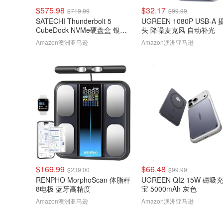
$575.98
$32.17
$719.99
$99.99
SATECHI Thunderbolt 5
UGREEN 1080P USB-A
CubeDock NVMe硬盘盒 银色
头 降噪麦克风 自动补光
80Gbps 140W扩展坞
Amazon澳洲亚马逊
Amazon澳洲亚马逊
$169.99
$66.48
$239.00
$99.99
RENPHO MorphoScan 体脂秤
UGREEN QI2 15W 磁吸
8电极 蓝牙高精度
宝 5000mAh 灰色
Amazon澳洲亚马逊
Amazon澳洲亚马逊