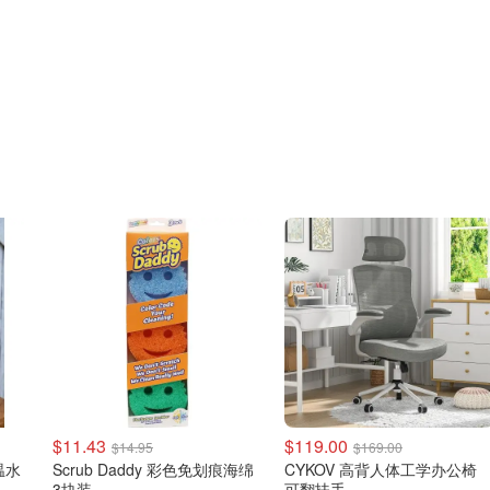
$11.43
$119.00
$14.95
$169.00
温水
Scrub Daddy 彩色免划痕海绵
CYKOV 高背人体工学办公椅
3块装
可翻扶手