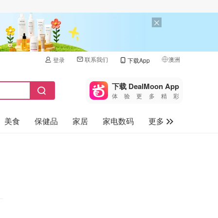
联系我们
澳洲
登录
下载App
🇺🇸
美国
下载 DealMoon App
体验更多精彩
🇨🇳
中国
美食
保健品
家居
家电数码
更多
🇨🇦
加拿大
🇬🇧
汽车
英国
旅游
🇩🇪
德国
母婴儿童
🇫🇷
法国
🇮🇹
意大利