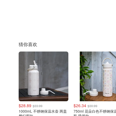
猜你喜欢
$28.89
$26.34
$33.99
$30.99
1000mL 不锈钢保温水壶 两盖
750ml 花朵白色不锈钢保
梦幻蕨叶
瓶 吸管款