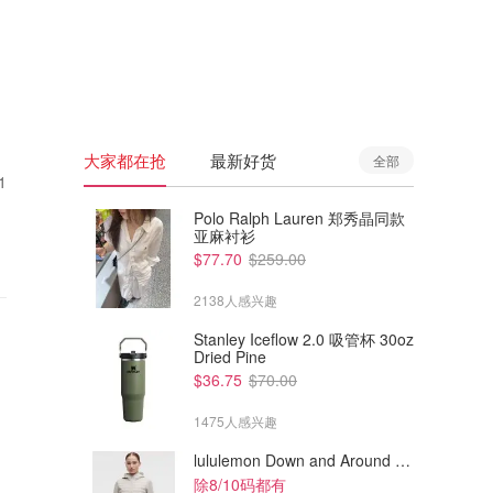
🇦🇺
澳洲
🇳🇿
新西兰
大家都在抢
最新好货
全部
1
Polo Ralph Lauren 郑秀晶同款
亚麻衬衫
$77.70
$259.00
2138人感兴趣
Stanley Iceflow 2.0 吸管杯 30oz
Dried Pine
$36.75
$70.00
1475人感兴趣
lululemon Down and Around 羽绒夹克
除8/10码都有