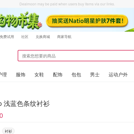
Dealmoon may be paid when users buy items via our links.
免费试用
社区
兑换商城
商家导航
护理
服饰
女鞋
配饰
包包
男士
运动户外
qlo 浅蓝色条纹衬衫
0
衬衫