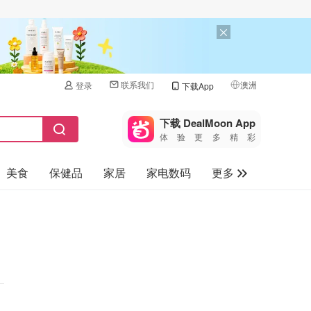
联系我们
澳洲
登录
下载App
🇺🇸
美国
下载 DealMoon App
体验更多精彩
🇨🇳
中国
美食
保健品
家居
家电数码
更多
🇨🇦
加拿大
🇬🇧
汽车
英国
旅游
🇩🇪
德国
母婴儿童
🇫🇷
法国
🇮🇹
意大利