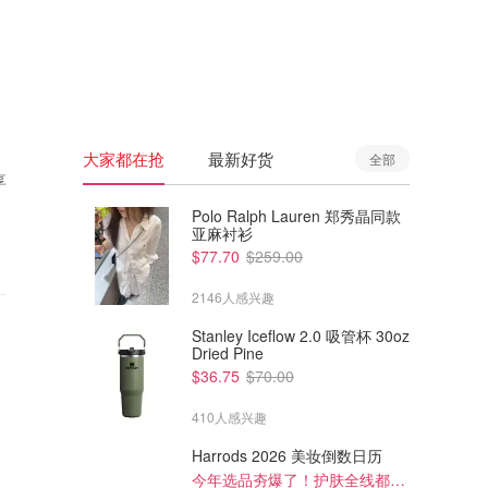
🇦🇺
澳洲
🇳🇿
新西兰
大家都在抢
最新好货
全部
享
Polo Ralph Lauren 郑秀晶同款
亚麻衬衫
$77.70
$259.00
2146人感兴趣
Stanley Iceflow 2.0 吸管杯 30oz
Dried Pine
$36.75
$70.00
410人感兴趣
Harrods 2026 美妆倒数日历
今年选品夯爆了！护肤全线都很绝