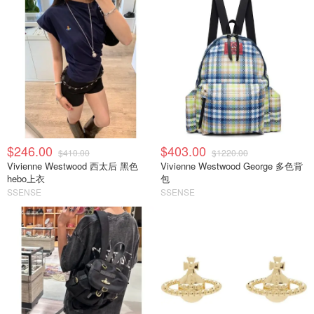
$246.00
$403.00
$410.00
$1220.00
Vivienne Westwood 西太后 黑色
Vivienne Westwood George 多色背
hebo上衣
包
SSENSE
SSENSE