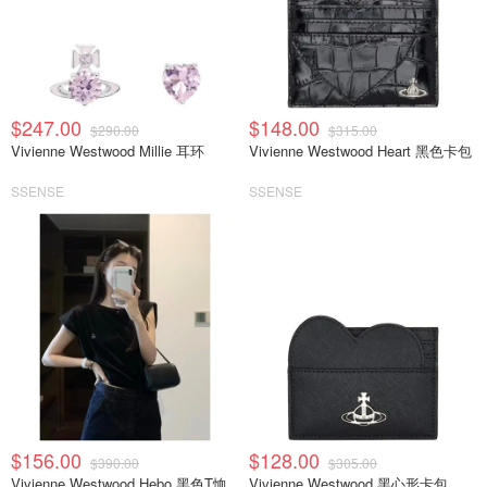
$247.00
$148.00
$290.00
$315.00
Vivienne Westwood Millie 耳环
Vivienne Westwood Heart 黑色卡包
SSENSE
SSENSE
$156.00
$128.00
$390.00
$305.00
Vivienne Westwood Hebo 黑色T恤
Vivienne Westwood 黑心形卡包