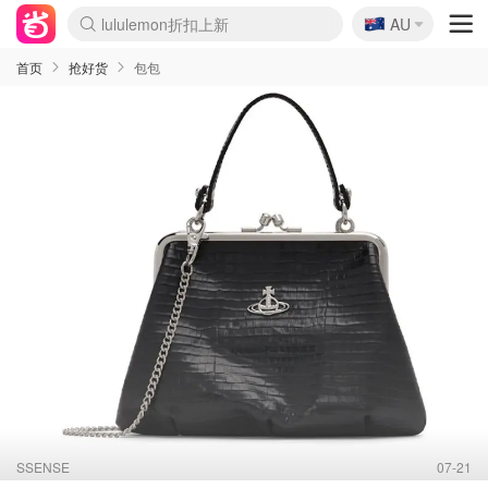
🇦🇺
Sasa美妆护肤3.5折
AU
SSENSE年中2.5折
FreshBeauty好价汇总
Cettire降价+叠9折
WWS Coles超市实拍
viagogo二手票捡漏
Myer超级周末
The Outnet奢牌1折起
David Jones 3折起
Flannels大牌1折
Perfumes Club护肤1折
AMIRO面罩$251
Amazon折扣汇总
eToro入金$200送$50
Amazon数码好物
ICONIC本周7.5折
ThedoubleF高奢地板价
Moose Knuckles 6折
丝芙兰5折起
EUFY摄像头$98
Selenichast首饰2折
Trip机票酒店促销
YSL送5件彩妆礼
Amazon家居好物
Amazon美妆护肤
雅漾大喷$8
过敏原检测盒$33
伊索独家赠50ml沐浴露
科颜氏高保湿面霜$29
SEALIFE海洋馆门票6折
丝塔芙大白罐$16
订阅Newsletter送香薰
Cult Beauty 6.8折
Harrods圣诞日历$525
LN-CC奢牌私促3折
d'Alba空姐喷雾$16
EVE LOM套装£56
Bernardelli独家4折
Adore Beauty 6折起
CT圣诞日历
Mytheresa奢品2.7折
Luxury Escapes 9折
Currentbody美容仪$881
MOON Garden Live
Roborock扫地机$649
Tingo Life水杯$24
Valentino官网5折
CR洗护套装$23
修丽可4件套$159
Myer彩妆2件7折
GANNI官网4.5折
Stylevana韩妆4折
Tessabit高奢8.5折
OGX洗发水$11
Amazon阿德莱德次日达
卡诗8.5折+赠礼
Philips Hue灯具8折
首页
抢好货
包包
SSENSE
07-21