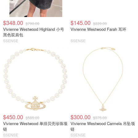
$348.00
$145.00
$790.00
$220.00
Vivienne Westwood Highland 小号
Vivienne Westwood Farah 耳环
黑色双肩包
SSENSE
SSENSE
$450.00
$300.00
$585.00
$375.00
Vivienne Westwood 单排贝壳珍珠项
Vivienne Westwood Carmela 吊坠项
链
链
SSENSE
SSENSE