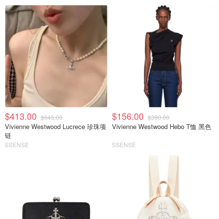
$413.00
$156.00
$645.00
$390.00
Vivienne Westwood Lucrece 珍珠项
Vivienne Westwood Hebo T恤 黑色
链
SSENSE
SSENSE