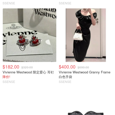
SSENSE
SSENSE
$182.00
$400.00
$320.00
$690.00
Vivienne Westwood 限定爱心 耳钉
Vivienne Westwood Granny Frame
降价!
白色手袋
SSENSE
SSENSE